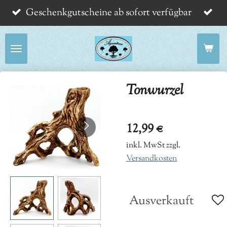
Geschenkgutscheine ab sofort verfügbar
Zum
Hauptinhalt
springen
Tonwurzel
12,99 €
inkl. MwSt zzgl.
Versandkosten
Ausverkauft