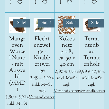
In den Warenkorb
In den Warenkorb
In den Warenkorb
In den War
Sale!
Sale!
Sale!
Sale!
Mangr
Flecht
Kokos
Termi
oven
enzwei
netz
ntenb
Wurze
ge -
groß,
au
l Nano
Knabb
ca. 50 x
Termit
- mit
erzwei
40 cm
enholz
Auswa
ge
2,90 €
9,99 €
3,90 €
12,50 €
hl
2,49 €
2,99 €
inkl. MwSt
inkl. MwSt
(MMD
inkl. MwSt
zzgl.
zzgl.
)
zzgl.
Versandkosten
Versandkosten
4,90 €
5,90 €
Versandkosten
inkl. MwSt