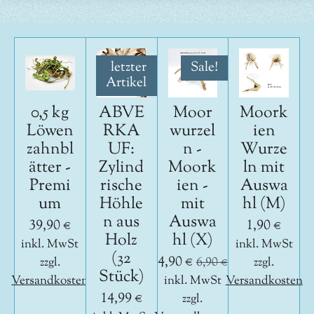
letzter
Sale!
Artikel
0,5 kg
ABVE
Moor
Moork
Löwen
RKA
wurzel
ien
zahnbl
UF:
n -
Wurze
ätter -
Zylind
Moork
ln mit
Premi
rische
ien -
Auswa
um
Höhle
mit
hl (M)
n aus
Auswa
39,90 €
1,90 €
Holz
hl (X)
inkl. MwSt
inkl. MwSt
(32
4,90 €
zzgl.
6,90 €
zzgl.
Stück)
Versandkosten
inkl. MwSt
Versandkosten
14,99 €
zzgl.