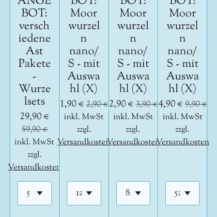
ANGE
BOT:
BOT:
BOT:
BOT:
Moor
Moor
Moor
versch
wurzel
wurzel
wurzel
iedene
n
n
n
Ast
nano/
nano/
nano/
Pakete
S - mit
S - mit
S - mit
-
Auswa
Auswa
Auswa
Wurze
hl (X)
hl (X)
hl (X)
lsets
1,90 €
2,90 €
4,90 €
2,90 €
3,90 €
9,90 €
29,90 €
inkl. MwSt
inkl. MwSt
inkl. MwSt
59,90 €
zzgl.
zzgl.
zzgl.
inkl. MwSt
Versandkosten
Versandkosten
Versandkosten
zzgl.
Versandkosten