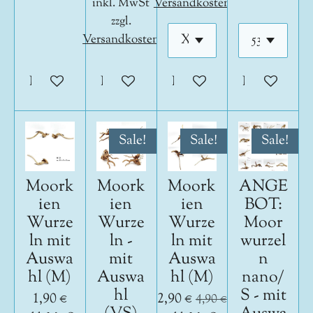
inkl. MwSt
Versandkosten
zzgl.
Versandkosten
In den Warenkorb
In den Warenkorb
In den Warenkorb
In den War
Sale!
Sale!
Sale!
Moork
Moork
Moork
ANGE
ien
ien
ien
BOT:
Wurze
Wurze
Wurze
Moor
ln mit
ln -
ln mit
wurzel
Auswa
mit
Auswa
n
hl (M)
Auswa
hl (M)
nano/
hl
S - mit
1,90 €
2,90 €
4,90 €