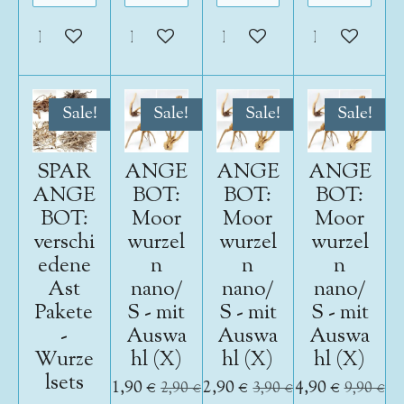
In den Warenkorb
In den Warenkorb
In den Warenkorb
In den War
Sale!
Sale!
Sale!
Sale!
SPAR
ANGE
ANGE
ANGE
ANGE
BOT:
BOT:
BOT:
BOT:
Moor
Moor
Moor
verschi
wurzel
wurzel
wurzel
edene
n
n
n
Ast
nano/
nano/
nano/
Pakete
S - mit
S - mit
S - mit
-
Auswa
Auswa
Auswa
Wurze
hl (X)
hl (X)
hl (X)
lsets
1,90 €
2,90 €
4,90 €
2,90 €
3,90 €
9,90 €