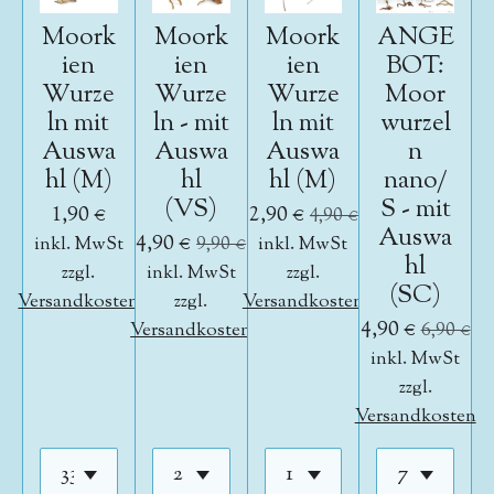
Moork
Moork
Moork
ANGE
ien
ien
ien
BOT:
Wurze
Wurze
Wurze
Moor
ln mit
ln - mit
ln mit
wurzel
Auswa
Auswa
Auswa
n
hl (M)
hl
hl (M)
nano/
(VS)
S - mit
1,90 €
2,90 €
4,90 €
Auswa
4,90 €
inkl. MwSt
9,90 €
inkl. MwSt
hl
zzgl.
inkl. MwSt
zzgl.
(SC)
Versandkosten
zzgl.
Versandkosten
4,90 €
Versandkosten
6,90 €
inkl. MwSt
zzgl.
Versandkosten