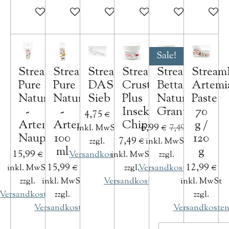
In den Warenkorb
In den Warenkorb
In den Warenkorb
In den Warenkorb
In den Warenko
In den 
Sale!
StreamBiz
StreamBiz
StreamBiz
StreamBiz
StreamBiz
Stream
Pure
Pure
DAS
Crusta
Betta
Artemi
Nature
Nature
Sieb
Plus
Nature
Paste
-
-
Insekten
Granulat
70
4,75 €
Artemia
Artemia
Chips
g /
6,99 €
inkl. MwSt
7,49 €
Nauplien
100
120
7,49 €
zzgl.
inkl. MwSt
ml
g
15,99 €
Versandkosten
inkl. MwSt
zzgl.
15,99 €
12,99 €
inkl. MwSt
zzgl.
Versandkosten
zzgl.
inkl. MwSt
Versandkosten
inkl. MwSt
Versandkosten
zzgl.
zzgl.
Versandkosten
Versandkoste