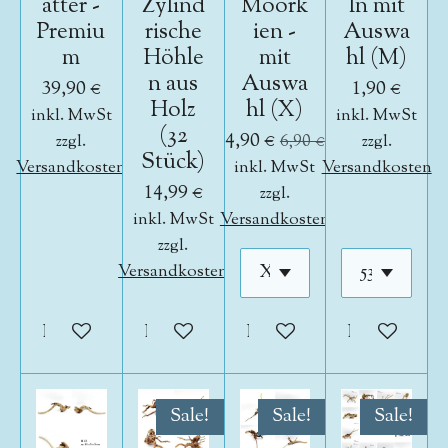
ätter -
Zylind
Moork
ln mit
Premiu
rische
ien -
Auswa
m
Höhle
mit
hl (M)
n aus
Auswa
39,90 €
1,90 €
Holz
hl (X)
inkl. MwSt
inkl. MwSt
(32
4,90 €
zzgl.
6,90 €
zzgl.
Stück)
Versandkosten
inkl. MwSt
Versandkosten
14,99 €
zzgl.
inkl. MwSt
Versandkosten
zzgl.
Versandkosten
In den Warenkorb
In den Warenkorb
In den Warenkorb
In den War
Sale!
Sale!
Sale!