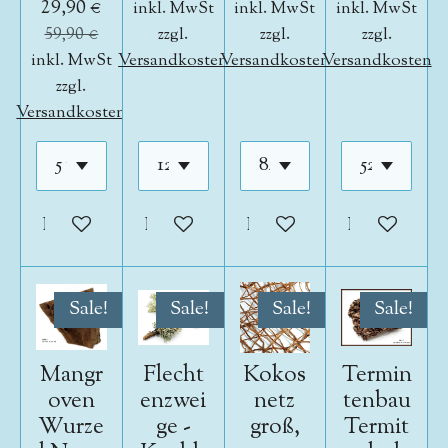
29,90 €
inkl. MwSt
inkl. MwSt
inkl. MwSt
59,90 €
zzgl.
zzgl.
zzgl.
inkl. MwSt
Versandkosten
Versandkosten
Versandkosten
zzgl.
Versandkosten
In den Warenkorb
In den Warenkorb
In den Warenkorb
In den War
Sale!
Sale!
Sale!
Sale!
Mangr
Flecht
Kokos
Termin
oven
enzwei
netz
tenbau
Wurze
ge -
groß,
Termit