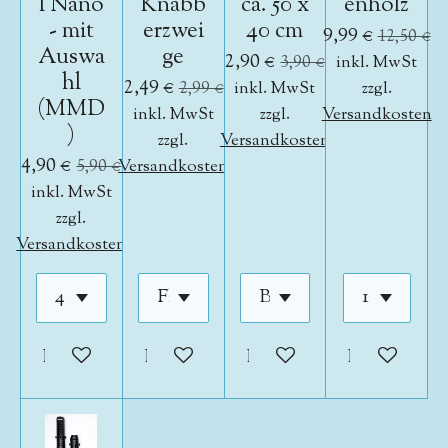
l Nano
Knabb
ca. 50 x
enholz
- mit
erzwei
40 cm
9,99 €
12,50 €
Auswa
ge
2,90 €
3,90 €
inkl. MwSt
hl
2,49 €
2,99 €
inkl. MwSt
zzgl.
(MMD
inkl. MwSt
zzgl.
Versandkosten
)
zzgl.
Versandkosten
4,90 €
5,90 €
Versandkosten
inkl. MwSt
zzgl.
Versandkosten
In den Warenkorb
In den Warenkorb
In den Warenkorb
In den War