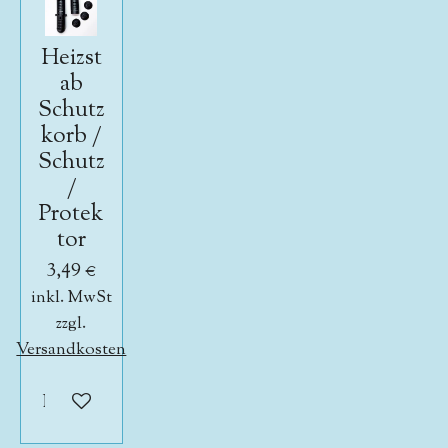
Heizst
ab
Schutz
korb /
Schutz
/
Protek
tor
3,49 €
inkl. MwSt
zzgl.
Versandkosten
In den Warenkorb