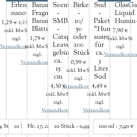
Erlenzapfen
Bananenbaumblätter,
Seemandelbaumblätter
Birkenzapfen
Sud
GlasGa
nano
Fragmente
-
-
-
Liquid
Bananen
SMBB
10/
Paket
Humin
1,29 €
1,75 €
Blätter
-
50
"Humin",
7,90 €
inkl. MwSt
Catappa
oder
ausreichend
1,79 €
zzgl.
inkl. MwSt
Leaves
100
für
Versandkosten
inkl. MwSt
zzgl.
gebündelt,
Stück
ca.
zzgl.
Versandkoste
ca.
3
0,99 €
Versandkosten
15
Liter
inkl. MwSt
cm
Sud
zzgl.
4,50 €
4,49 €
Versandkosten
inkl. MwSt
inkl. MwSt
zzgl.
zzgl.
Versandkosten
Versandkosten