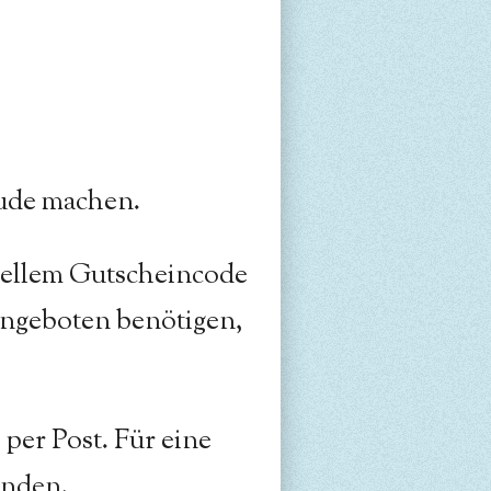
eude machen.
uellem Gutscheincode
 angeboten benötigen,
er Post. Für eine
anden.