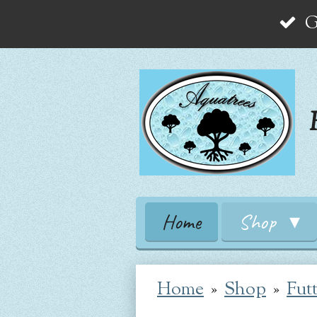
G
Zum
Hauptinhalt
springen
Home
Shop
Home
»
Shop
»
Fut