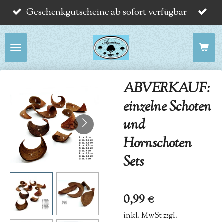
Geschenkgutscheine ab sofort verfügbar
Zum
Hauptinhalt
springen
ABVERKAUF:
einzelne Schoten
und
Hornschoten
Sets
0,99 €
inkl. MwSt zzgl.