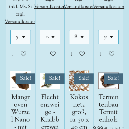
inkl. MwSt
Versandkosten
Versandkosten
Versandkosten
zzgl.
Versandkosten
In den Warenkorb
In den Warenkorb
In den Warenkorb
In den War
Sale!
Sale!
Sale!
Sale!
Mangr
Flecht
Kokos
Termin
oven
enzwei
netz
tenbau
Wurze
ge -
groß,
Termit
l Nano
Knabb
ca. 50 x
enholz
- mit
erzwei
40 cm
9,99 €
12,50 €