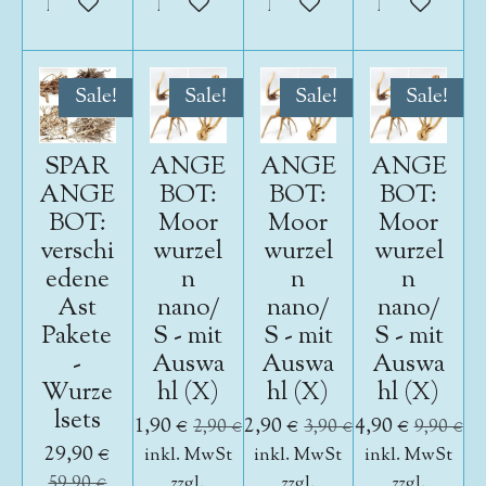
In den Warenkorb
In den Warenkorb
In den Warenkorb
In den War
Sale!
Sale!
Sale!
Sale!
SPAR
ANGE
ANGE
ANGE
ANGE
BOT:
BOT:
BOT:
BOT:
Moor
Moor
Moor
verschi
wurzel
wurzel
wurzel
edene
n
n
n
Ast
nano/
nano/
nano/
Pakete
S - mit
S - mit
S - mit
-
Auswa
Auswa
Auswa
Wurze
hl (X)
hl (X)
hl (X)
lsets
1,90 €
2,90 €
4,90 €
2,90 €
3,90 €
9,90 €
29,90 €
inkl. MwSt
inkl. MwSt
inkl. MwSt
59,90 €
zzgl.
zzgl.
zzgl.