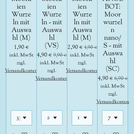
ien
ien
ien
BOT:
Wurze
Wurze
Wurze
Moor
ln mit
ln - mit
ln mit
wurzel
Auswa
Auswa
Auswa
n
hl (M)
hl
hl (M)
nano/
(VS)
S - mit
1,90 €
2,90 €
4,90 €
Auswa
4,90 €
inkl. MwSt
9,90 €
inkl. MwSt
hl
zzgl.
inkl. MwSt
zzgl.
(SC)
Versandkosten
zzgl.
Versandkosten
4,90 €
Versandkosten
6,90 €
inkl. MwSt
zzgl.
Versandkosten