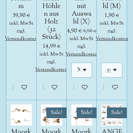
m
Höhle
mit
hl (M)
n aus
Auswa
39,90 €
1,90 €
Holz
hl (X)
inkl. MwSt
inkl. MwSt
(32
4,90 €
zzgl.
6,90 €
zzgl.
Stück)
Versandkosten
inkl. MwSt
Versandkosten
14,99 €
zzgl.
inkl. MwSt
Versandkosten
zzgl.
Versandkosten
In den Warenkorb
In den Warenkorb
In den Warenkorb
In den War
Sale!
Sale!
Sale!
Moork
Moork
Moork
ANGE