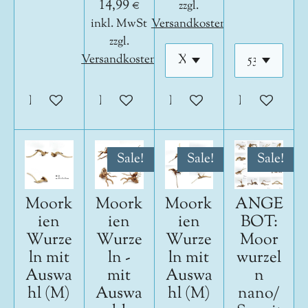
14,99 €
zzgl.
inkl. MwSt
Versandkosten
zzgl.
Versandkosten
In den Warenkorb
In den Warenkorb
In den Warenkorb
In den War
Sale!
Sale!
Sale!
Moork
Moork
Moork
ANGE
ien
ien
ien
BOT:
Wurze
Wurze
Wurze
Moor
ln mit
ln -
ln mit
wurzel
Auswa
mit
Auswa
n
hl (M)
Auswa
hl (M)
nano/