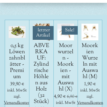
n
n
n
n
letzter
Sale!
Artikel
0,5 kg
ABVE
Moor
Moork
Löwen
RKA
wurzel
ien
zahnbl
UF:
n -
Wurze
ätter -
Zylind
Moork
ln mit
Premi
rische
ien -
Auswa
um
Höhle
mit
hl (M)
n aus
Auswa
39,90 €
1,90 €
Holz
hl (X)
inkl. MwSt
inkl. MwSt
(32
4,90 €
zzgl.
6,90 €
zzgl.
Stück)
Versandkosten
inkl. MwSt
Versandkosten