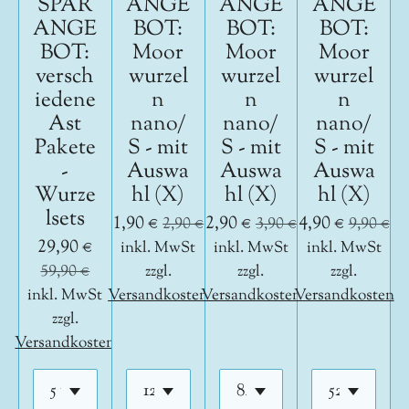
SPAR
ANGE
ANGE
ANGE
ANGE
BOT:
BOT:
BOT:
BOT:
Moor
Moor
Moor
versch
wurzel
wurzel
wurzel
iedene
n
n
n
Ast
nano/
nano/
nano/
Pakete
S - mit
S - mit
S - mit
-
Auswa
Auswa
Auswa
Wurze
hl (X)
hl (X)
hl (X)
lsets
1,90 €
2,90 €
4,90 €
2,90 €
3,90 €
9,90 €
29,90 €
inkl. MwSt
inkl. MwSt
inkl. MwSt
59,90 €
zzgl.
zzgl.
zzgl.
inkl. MwSt
Versandkosten
Versandkosten
Versandkosten
zzgl.
Versandkosten