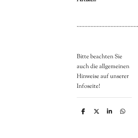
.......................................
Bitte beachten Sie
auch die allgemeinen
Hinweise auf unserer
Infoseite!
T
T
T
T
e
e
e
e
i
i
i
i
l
l
l
l
e
e
e
e