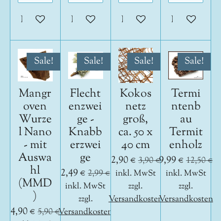
In den Warenkorb
In den Warenkorb
In den Warenkorb
In den War
Sale!
Sale!
Sale!
Sale!
Mangr
Flecht
Kokos
Termi
oven
enzwei
netz
ntenb
Wurze
ge -
groß,
au
l Nano
Knabb
ca. 50 x
Termit
- mit
erzwei
40 cm
enholz
Auswa
ge
2,90 €
9,99 €
3,90 €
12,50 €
hl
2,49 €
2,99 €
inkl. MwSt
inkl. MwSt
(MMD
inkl. MwSt
zzgl.
zzgl.
)
zzgl.
Versandkosten
Versandkosten
4,90 €
5,90 €
Versandkosten