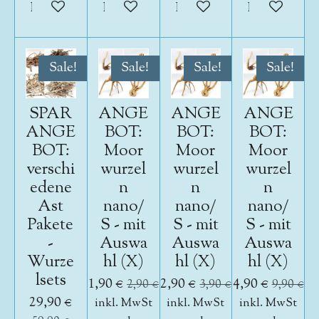
In den Warenkorb
In den Warenkorb
In den Warenkorb
In den War
Sale!
Sale!
Sale!
Sale!
SPAR
ANGE
ANGE
ANGE
ANGE
BOT:
BOT:
BOT:
BOT:
Moor
Moor
Moor
verschi
wurzel
wurzel
wurzel
edene
n
n
n
Ast
nano/
nano/
nano/
Pakete
S - mit
S - mit
S - mit
-
Auswa
Auswa
Auswa
Wurze
hl (X)
hl (X)
hl (X)
lsets
1,90 €
2,90 €
4,90 €
2,90 €
3,90 €
9,90 €
29,90 €
inkl. MwSt
inkl. MwSt
inkl. MwSt