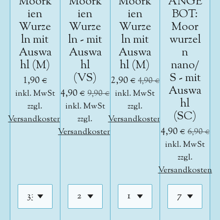
Moork
Moork
Moork
ANGE
ien
ien
ien
BOT:
Wurze
Wurze
Wurze
Moor
ln mit
ln - mit
ln mit
wurzel
Auswa
Auswa
Auswa
n
hl (M)
hl
hl (M)
nano/
(VS)
S - mit
1,90 €
2,90 €
4,90 €
Auswa
4,90 €
inkl. MwSt
9,90 €
inkl. MwSt
hl
zzgl.
inkl. MwSt
zzgl.
(SC)
Versandkosten
zzgl.
Versandkosten
4,90 €
Versandkosten
6,90 €
inkl. MwSt
zzgl.
Versandkosten