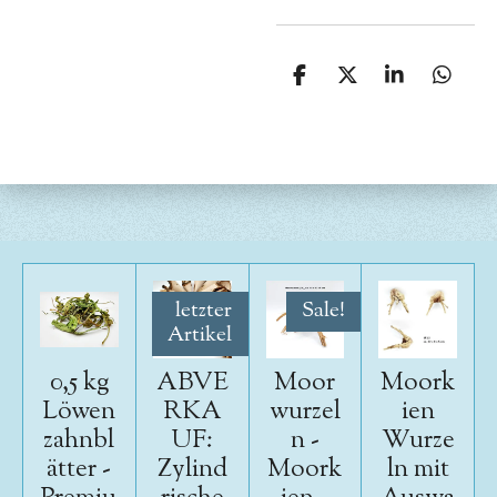
T
T
T
T
e
e
e
e
i
i
i
i
l
l
l
l
e
e
e
e
n
n
n
n
letzter
Sale!
Artikel
0,5 kg
ABVE
Moor
Moork
Löwen
RKA
wurzel
ien
zahnbl
UF:
n -
Wurze
ätter -
Zylind
Moork
ln mit