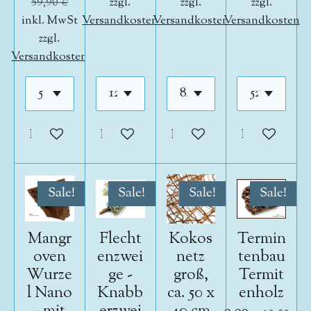
59,90 €
zzgl.
zzgl.
zzgl.
inkl. MwSt
Versandkosten
Versandkosten
Versandkosten
zzgl.
Versandkosten
In den Warenkorb
In den Warenkorb
In den Warenkorb
In den War
Sale!
Sale!
Sale!
Sale!
Mangr
Flecht
Kokos
Termin
oven
enzwei
netz
tenbau
Wurze
ge -
groß,
Termit
l Nano
Knabb
ca. 50 x
enholz