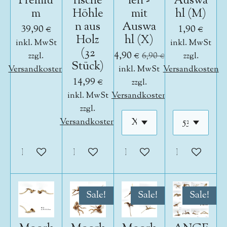
Premiu
rische
ien -
Auswa
m
Höhle
mit
hl (M)
n aus
Auswa
39,90 €
1,90 €
Holz
hl (X)
inkl. MwSt
inkl. MwSt
(32
4,90 €
zzgl.
6,90 €
zzgl.
Stück)
Versandkosten
inkl. MwSt
Versandkosten
14,99 €
zzgl.
inkl. MwSt
Versandkosten
zzgl.
Versandkosten
In den Warenkorb
In den Warenkorb
In den Warenkorb
In den War
Sale!
Sale!
Sale!