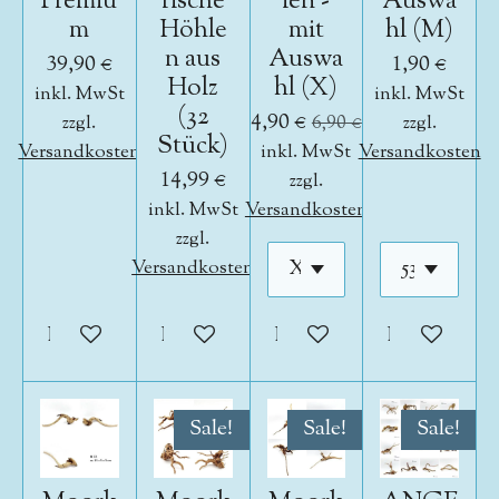
Premiu
rische
ien -
Auswa
m
Höhle
mit
hl (M)
n aus
Auswa
39,90 €
1,90 €
Holz
hl (X)
inkl. MwSt
inkl. MwSt
(32
4,90 €
zzgl.
6,90 €
zzgl.
Stück)
Versandkosten
inkl. MwSt
Versandkosten
14,99 €
zzgl.
inkl. MwSt
Versandkosten
zzgl.
Versandkosten
In den Warenkorb
In den Warenkorb
In den Warenkorb
In den War
Sale!
Sale!
Sale!