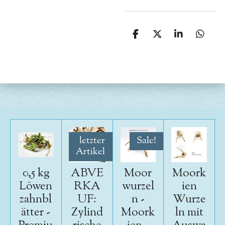
T
T
T
T
e
e
e
e
i
i
i
i
l
l
l
l
e
e
e
e
n
n
n
n
letzter
Sale!
Artikel
0,5 kg
ABVE
Moor
Moork
Löwen
RKA
wurzel
ien
zahnbl
UF:
n -
Wurze
ätter -
Zylind
Moork
ln mit