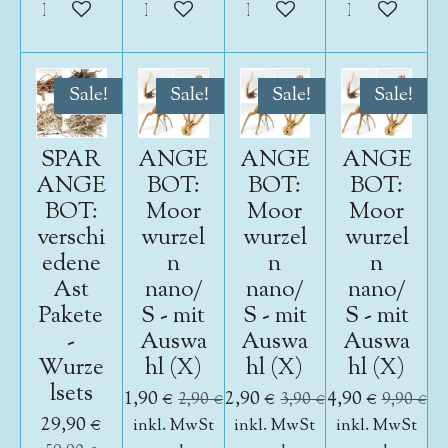
In den Warenkorb
In den Warenkorb
In den Warenkorb
In den War
Sale!
Sale!
Sale!
Sale!
SPAR
ANGE
ANGE
ANGE
ANGE
BOT:
BOT:
BOT:
BOT:
Moor
Moor
Moor
verschi
wurzel
wurzel
wurzel
edene
n
n
n
Ast
nano/
nano/
nano/
Pakete
S - mit
S - mit
S - mit
-
Auswa
Auswa
Auswa
Wurze
hl (X)
hl (X)
hl (X)
lsets
1,90 €
2,90 €
4,90 €
2,90 €
3,90 €
9,90 €
29,90 €
inkl. MwSt
inkl. MwSt
inkl. MwSt