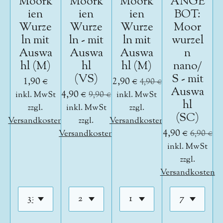
Moork
Moork
Moork
ANGE
ien
ien
ien
BOT:
Wurze
Wurze
Wurze
Moor
ln mit
ln - mit
ln mit
wurzel
Auswa
Auswa
Auswa
n
hl (M)
hl
hl (M)
nano/
(VS)
S - mit
1,90 €
2,90 €
4,90 €
Auswa
4,90 €
inkl. MwSt
9,90 €
inkl. MwSt
hl
zzgl.
inkl. MwSt
zzgl.
(SC)
Versandkosten
zzgl.
Versandkosten
4,90 €
Versandkosten
6,90 €
inkl. MwSt
zzgl.
Versandkosten