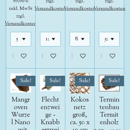
59,90 €
zzgl.
zzgl.
zzgl.
inkl. MwSt
Versandkosten
Versandkosten
Versandkosten
zzgl.
Versandkosten
In den Warenkorb
In den Warenkorb
In den Warenkorb
In den War
Sale!
Sale!
Sale!
Sale!
Mangr
Flecht
Kokos
Termin
oven
enzwei
netz
tenbau
Wurze
ge -
groß,
Termit
l Nano
Knabb
ca. 50 x
enholz