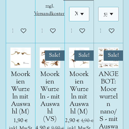
zzgl.
Versandkosten
In den Warenkorb
In den Warenkorb
In den Warenkorb
In den War
Sale!
Sale!
Sale!
Moork
Moork
Moork
ANGE
ien
ien
ien
BOT:
Wurze
Wurze
Wurze
Moor
ln mit
ln - mit
ln mit
wurzel
Auswa
Auswa
Auswa
n
hl (M)
hl
hl (M)
nano/
(VS)
S - mit
1,90 €
2,90 €
4,90 €
Auswa
4,90 €
inkl. MwSt
9,90 €
inkl. MwSt