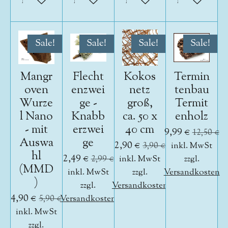
In den Warenkorb
In den Warenkorb
In den Warenkorb
In den War
Sale!
Sale!
Sale!
Sale!
Mangr
Flecht
Kokos
Termin
oven
enzwei
netz
tenbau
Wurze
ge -
groß,
Termit
l Nano
Knabb
ca. 50 x
enholz
- mit
erzwei
40 cm
9,99 €
12,50 €
Auswa
ge
2,90 €
3,90 €
inkl. MwSt
hl
2,49 €
2,99 €
inkl. MwSt
zzgl.
(MMD
inkl. MwSt
zzgl.
Versandkosten
)
zzgl.
Versandkosten
4,90 €
5,90 €
Versandkosten
inkl. MwSt
zzgl.