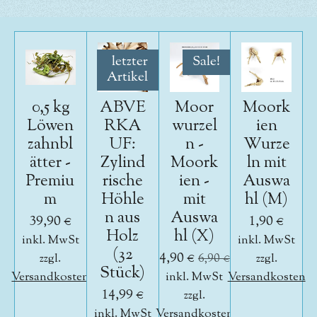
letzter
Sale!
Artikel
0,5 kg
ABVE
Moor
Moork
Löwen
RKA
wurzel
ien
zahnbl
UF:
n -
Wurze
ätter -
Zylind
Moork
ln mit
Premiu
rische
ien -
Auswa
m
Höhle
mit
hl (M)
n aus
Auswa
39,90 €
1,90 €
Holz
hl (X)
inkl. MwSt
inkl. MwSt
(32
4,90 €
zzgl.
6,90 €
zzgl.
Stück)
Versandkosten
inkl. MwSt
Versandkosten
14,99 €
zzgl.
inkl. MwSt
Versandkosten