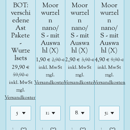
BOT:
Moor
Moor
Moor
verschi
wurzel
wurzel
wurzel
edene
n
n
n
Ast
nano/
nano/
nano/
Pakete
S - mit
S - mit
S - mit
-
Auswa
Auswa
Auswa
Wurze
hl (X)
hl (X)
hl (X)
lsets
1,90 €
2,90 €
4,90 €
2,90 €
3,90 €
9,90 €
29,90 €
inkl. MwSt
inkl. MwSt
inkl. MwSt
59,90 €
zzgl.
zzgl.
zzgl.
inkl. MwSt
Versandkosten
Versandkosten
Versandkosten
zzgl.
Versandkosten