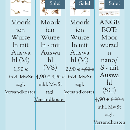
Sale!
Sale!
Sale!
Moork
Moork
Moork
ANGE
ien
ien
ien
BOT:
Wurze
Wurze
Wurze
Moor
ln mit
ln - mit
ln mit
wurzel
Auswa
Auswa
Auswa
n
hl (M)
hl
hl (M)
nano/
(VS)
S - mit
1,90 €
2,90 €
4,90 €
Auswa
4,90 €
inkl. MwSt
9,90 €
inkl. MwSt
hl
zzgl.
inkl. MwSt
zzgl.
(SC)
Versandkosten
zzgl.
Versandkosten
4,90 €
Versandkosten
6,90 €
inkl. MwSt
zzgl.
Versandkosten