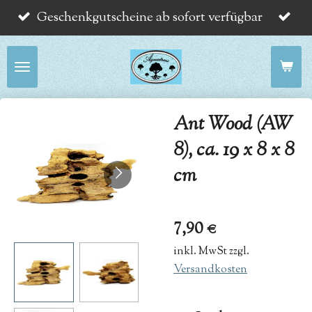
Geschenkgutscheine ab sofort verfügbar
Zum
Hauptinhalt
springen
Ant Wood (AW
8), ca. 19 x 8 x 8
cm
7,90 €
inkl. MwSt zzgl.
Versandkosten