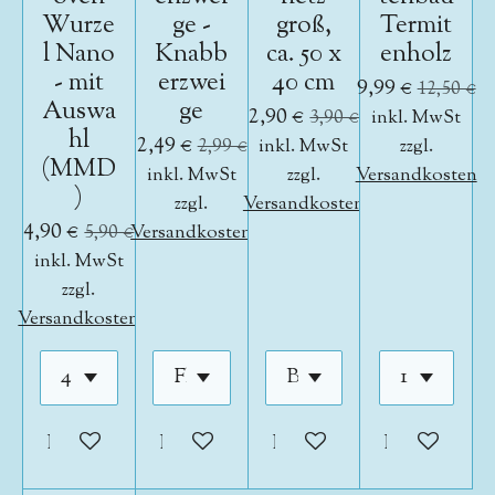
Wurze
ge -
groß,
Termit
l Nano
Knabb
ca. 50 x
enholz
- mit
erzwei
40 cm
9,99 €
12,50 €
Auswa
ge
2,90 €
3,90 €
inkl. MwSt
hl
2,49 €
2,99 €
inkl. MwSt
zzgl.
(MMD
inkl. MwSt
zzgl.
Versandkosten
)
zzgl.
Versandkosten
4,90 €
5,90 €
Versandkosten
inkl. MwSt
zzgl.
Versandkosten
In den Warenkorb
In den Warenkorb
In den Warenkorb
In den War