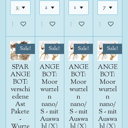
In den Warenkorb
In den Warenkorb
In den Warenkorb
In den War
Sale!
Sale!
Sale!
Sale!
SPAR
ANGE
ANGE
ANGE
ANGE
BOT:
BOT:
BOT:
BOT:
Moor
Moor
Moor
verschi
wurzel
wurzel
wurzel
edene
n
n
n
Ast
nano/
nano/
nano/
Pakete
S - mit
S - mit
S - mit
-
Auswa
Auswa
Auswa
Wurze
hl (X)
hl (X)
hl (X)