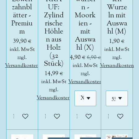
zahnbl
UF:
n -
Wurze
ätter -
Zylind
Moork
ln mit
Premiu
rische
ien -
Auswa
m
Höhle
mit
hl (M)
n aus
Auswa
39,90 €
1,90 €
Holz
hl (X)
inkl. MwSt
inkl. MwSt
(32
4,90 €
zzgl.
6,90 €
zzgl.
Stück)
Versandkosten
inkl. MwSt
Versandkosten
14,99 €
zzgl.
inkl. MwSt
Versandkosten
zzgl.
Versandkosten
In den Warenkorb
In den Warenkorb
In den Warenkorb
In den War