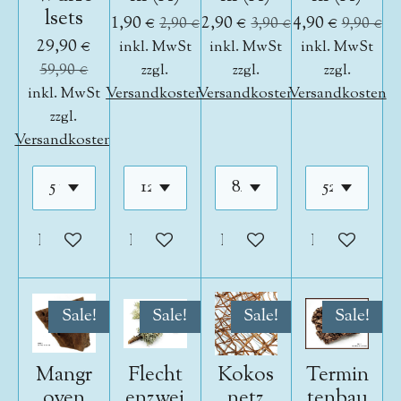
lsets
1,90 €
2,90 €
4,90 €
2,90 €
3,90 €
9,90 €
29,90 €
inkl. MwSt
inkl. MwSt
inkl. MwSt
59,90 €
zzgl.
zzgl.
zzgl.
inkl. MwSt
Versandkosten
Versandkosten
Versandkosten
zzgl.
Versandkosten
In den Warenkorb
In den Warenkorb
In den Warenkorb
In den War
Sale!
Sale!
Sale!
Sale!
Mangr
Flecht
Kokos
Termin
oven
enzwei
netz
tenbau