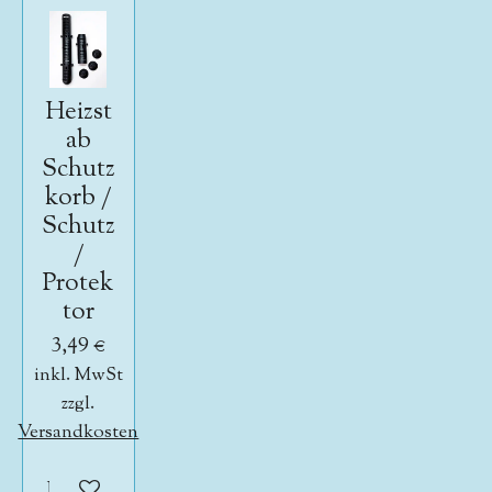
Heizst
ab
Schutz
korb /
Schutz
/
Protek
tor
3,49 €
inkl. MwSt
zzgl.
Versandkosten
In den Warenkorb