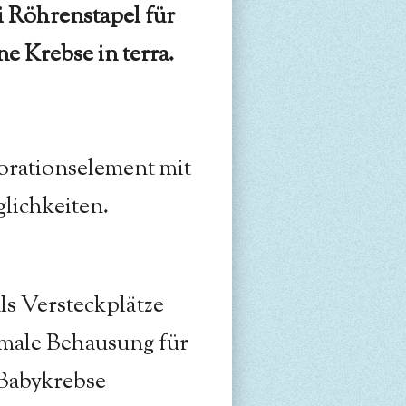
 Röhrenstapel für
e Krebse in terra.
rationselement mit
lichkeiten.
als Versteckplätze
imale Behausung für
Babykrebse