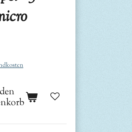
micro
ndkosten
 den
nkorb