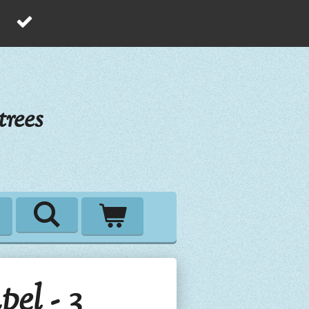
rees
el - 3