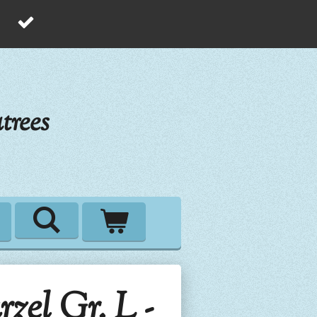
trees
el Gr. L -