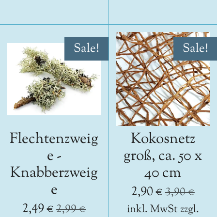
Sale!
Sale!
Flechtenzweig
Kokosnetz
e -
groß, ca. 50 x
Knabberzweig
40 cm
e
2,90 €
3,90 €
2,49 €
2,99 €
inkl. MwSt zzgl.