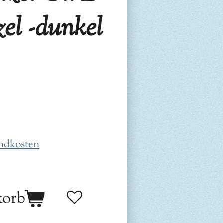
el -dunkel
ndkosten
korb