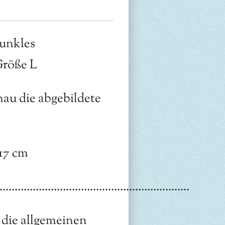
unkles
Größe L
au die abgebildete
 17 cm
...............................................................
 die allgemeinen