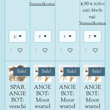
4,90 €
Versandkosten
6,90 €
inkl. MwSt
zzgl.
Versandkosten
In den Warenkorb
In den Warenkorb
In den Warenkorb
In den War
Sale!
Sale!
Sale!
Sale!
SPAR
ANGE
ANGE
ANGE
ANGE
BOT:
BOT:
BOT:
BOT:
Moor
Moor
Moor
verschi
wurzel
wurzel
wurzel