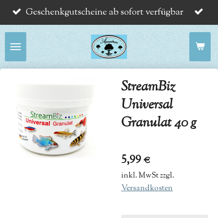
Geschenkgutscheine ab sofort verfügbar
Zum
Hauptinhalt
springen
StreamBiz
Universal
Granulat 40 g
5,99 €
inkl. MwSt zzgl.
Versandkosten