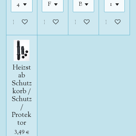
In den Warenkorb
In den Warenkorb
In den Warenkorb
In den War
Heizst
ab
Schutz
korb /
Schutz
/
Protek
tor
3,49 €