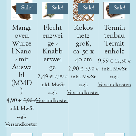
Sale!
Sale!
Sale!
Sale!
Mangr
Flecht
Kokos
Termin
oven
enzwei
netz
tenbau
Wurze
ge -
groß,
Termit
l Nano
Knabb
ca. 50 x
enholz
- mit
erzwei
40 cm
9,99 €
12,50 €
Auswa
ge
2,90 €
3,90 €
inkl. MwSt
hl
2,49 €
2,99 €
inkl. MwSt
zzgl.
(MMD
inkl. MwSt
zzgl.
Versandkosten
)
zzgl.
Versandkosten
4,90 €
5,90 €
Versandkosten
inkl. MwSt
zzgl.
Versandkosten