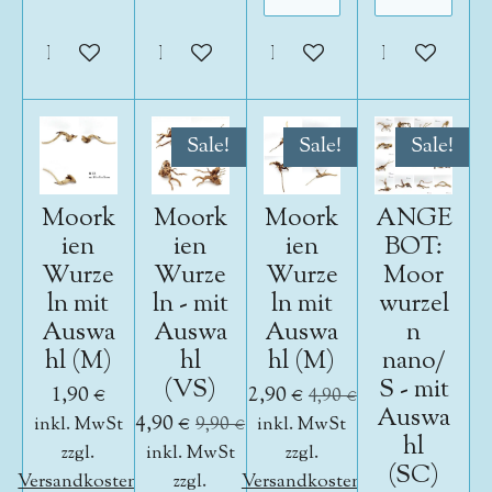
In den Warenkorb
In den Warenkorb
In den Warenkorb
In den War
Sale!
Sale!
Sale!
Moork
Moork
Moork
ANGE
ien
ien
ien
BOT:
Wurze
Wurze
Wurze
Moor
ln mit
ln - mit
ln mit
wurzel
Auswa
Auswa
Auswa
n
hl (M)
hl
hl (M)
nano/
(VS)
S - mit
1,90 €
2,90 €
4,90 €
Auswa
4,90 €
inkl. MwSt
9,90 €
inkl. MwSt
hl
zzgl.
inkl. MwSt
zzgl.
(SC)
Versandkosten
zzgl.
Versandkosten