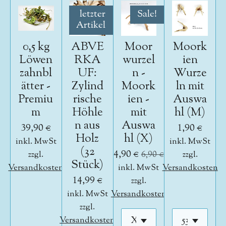
letzter
Sale!
Artikel
0,5 kg
ABVE
Moor
Moork
Löwen
RKA
wurzel
ien
zahnbl
UF:
n -
Wurze
ätter -
Zylind
Moork
ln mit
Premiu
rische
ien -
Auswa
m
Höhle
mit
hl (M)
n aus
Auswa
39,90 €
1,90 €
Holz
hl (X)
inkl. MwSt
inkl. MwSt
(32
4,90 €
zzgl.
6,90 €
zzgl.
Stück)
Versandkosten
inkl. MwSt
Versandkosten
14,99 €
zzgl.
inkl. MwSt
Versandkosten
zzgl.
Versandkosten