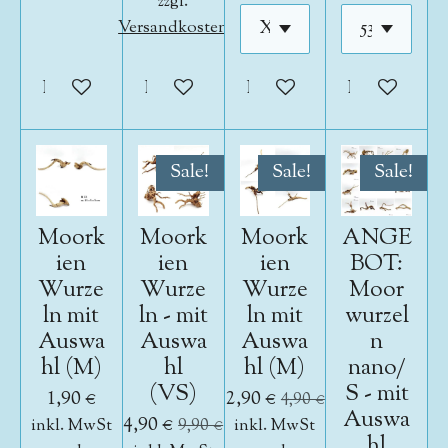
zzgl.
Versandkosten
In den Warenkorb
In den Warenkorb
In den Warenkorb
In den War
Sale!
Sale!
Sale!
Moork
Moork
Moork
ANGE
ien
ien
ien
BOT:
Wurze
Wurze
Wurze
Moor
ln mit
ln - mit
ln mit
wurzel
Auswa
Auswa
Auswa
n
hl (M)
hl
hl (M)
nano/
(VS)
S - mit
1,90 €
2,90 €
4,90 €
Auswa
4,90 €
inkl. MwSt
9,90 €
inkl. MwSt
hl