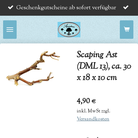
Geschenkgutscheine ab sofort verfügbar
Zum
Hauptinhalt
springen
Scaping Ast
(DML 13), ca. 30
x 18 x 10 cm
4,90 €
inkl. MwSt zzgl.
Versandkosten