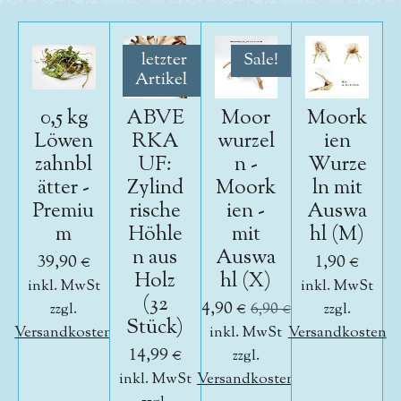
letzter
Sale!
Artikel
0,5 kg
ABVE
Moor
Moork
Löwen
RKA
wurzel
ien
zahnbl
UF:
n -
Wurze
ätter -
Zylind
Moork
ln mit
Premiu
rische
ien -
Auswa
m
Höhle
mit
hl (M)
n aus
Auswa
39,90 €
1,90 €
Holz
hl (X)
inkl. MwSt
inkl. MwSt
(32
4,90 €
zzgl.
6,90 €
zzgl.
Stück)
Versandkosten
inkl. MwSt
Versandkosten
14,99 €
zzgl.
inkl. MwSt
Versandkosten