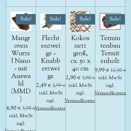
Sale!
Sale!
Sale!
Sale!
Mangr
Flecht
Kokos
Termin
oven
enzwei
netz
tenbau
Wurze
ge -
groß,
Termit
l Nano
Knabb
ca. 50 x
enholz
- mit
erzwei
40 cm
9,99 €
12,50 €
Auswa
ge
2,90 €
3,90 €
inkl. MwSt
hl
2,49 €
2,99 €
inkl. MwSt
zzgl.
(MMD
inkl. MwSt
zzgl.
Versandkosten
)
zzgl.
Versandkosten
4,90 €
5,90 €
Versandkosten
inkl. MwSt
zzgl.