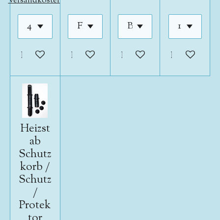
Versandkosten
In den Warenkorb
In den Warenkorb
In den Warenkorb
In den War
Heizst
ab
Schutz
korb /
Schutz
/
Protek
tor