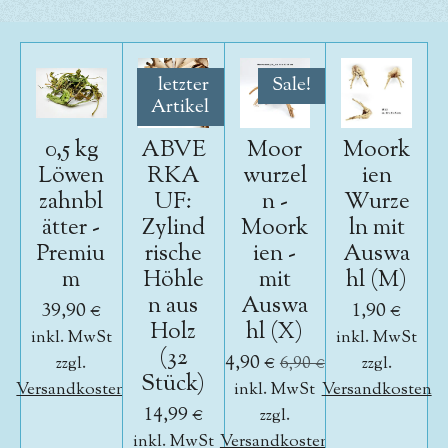
letzter
Sale!
Artikel
0,5 kg
ABVE
Moor
Moork
Löwen
RKA
wurzel
ien
zahnbl
UF:
n -
Wurze
ätter -
Zylind
Moork
ln mit
Premiu
rische
ien -
Auswa
m
Höhle
mit
hl (M)
n aus
Auswa
39,90 €
1,90 €
Holz
hl (X)
inkl. MwSt
inkl. MwSt
(32
4,90 €
zzgl.
6,90 €
zzgl.
Stück)
Versandkosten
inkl. MwSt
Versandkosten
14,99 €
zzgl.
inkl. MwSt
Versandkosten