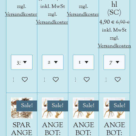
hl
zzgl.
inkl. MwSt
zzgl.
(SC)
Versandkosten
zzgl.
Versandkosten
4,90 €
Versandkosten
6,90 €
inkl. MwSt
zzgl.
Versandkosten
In den Warenkorb
In den Warenkorb
In den Warenkorb
In den War
Sale!
Sale!
Sale!
Sale!
SPAR
ANGE
ANGE
ANGE
ANGE
BOT:
BOT:
BOT: