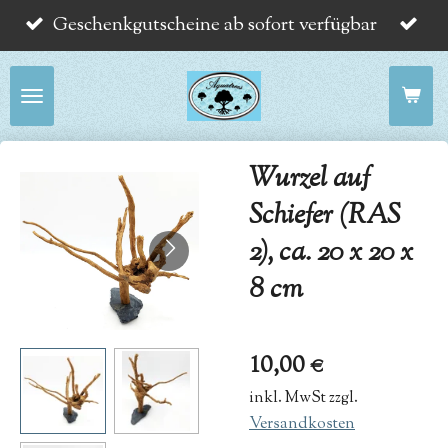
Geschenkgutscheine ab sofort verfügbar
Zum
Hauptinhalt
springen
Wurzel auf
Schiefer (RAS
2), ca. 20 x 20 x
8 cm
10,00 €
inkl. MwSt zzgl.
Versandkosten