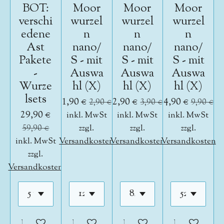
BOT:
Moor
Moor
Moor
verschi
wurzel
wurzel
wurzel
edene
n
n
n
Ast
nano/
nano/
nano/
Pakete
S - mit
S - mit
S - mit
-
Auswa
Auswa
Auswa
Wurze
hl (X)
hl (X)
hl (X)
lsets
1,90 €
2,90 €
4,90 €
2,90 €
3,90 €
9,90 €
29,90 €
inkl. MwSt
inkl. MwSt
inkl. MwSt
59,90 €
zzgl.
zzgl.
zzgl.
inkl. MwSt
Versandkosten
Versandkosten
Versandkosten
zzgl.
Versandkosten
In den Warenkorb
In den Warenkorb
In den Warenkorb
In den War