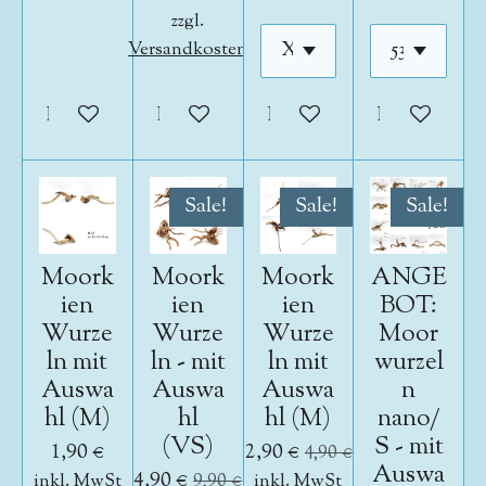
zzgl.
Versandkosten
In den Warenkorb
In den Warenkorb
In den Warenkorb
In den War
Sale!
Sale!
Sale!
Moork
Moork
Moork
ANGE
ien
ien
ien
BOT:
Wurze
Wurze
Wurze
Moor
ln mit
ln - mit
ln mit
wurzel
Auswa
Auswa
Auswa
n
hl (M)
hl
hl (M)
nano/
(VS)
S - mit
1,90 €
2,90 €
4,90 €
Auswa
4,90 €
inkl. MwSt
9,90 €
inkl. MwSt