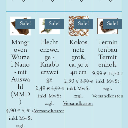
Sale!
Sale!
Sale!
Sale!
Mangr
Flecht
Kokos
Termin
oven
enzwei
netz
tenbau
Wurze
ge -
groß,
Termit
l Nano
Knabb
ca. 50 x
enholz
- mit
erzwei
40 cm
9,99 €
12,50 €
Auswa
ge
2,90 €
3,90 €
inkl. MwSt
hl
2,49 €
2,99 €
inkl. MwSt
zzgl.
(MMD
inkl. MwSt
zzgl.
Versandkosten
)
zzgl.
Versandkosten
4,90 €
5,90 €
Versandkosten
inkl. MwSt
zzgl.