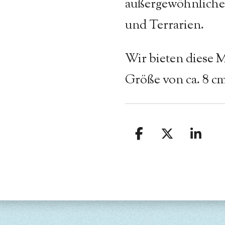
außergewöhnliche
und Terrarien.
Wir bieten diese 
Größe von ca. 8 cm
T
T
T
e
e
e
i
i
i
l
l
l
e
e
e
n
n
n