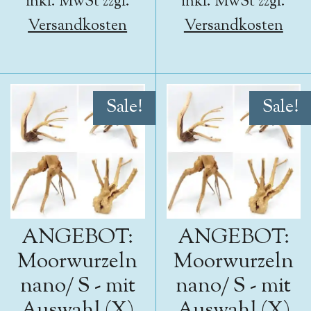
inkl. MwSt zzgl.
inkl. MwSt zzgl.
Versandkosten
Versandkosten
Sale!
Sale!
ANGEBOT:
ANGEBOT:
Moorwurzeln
Moorwurzeln
nano/ S - mit
nano/ S - mit
Auswahl (X)
Auswahl (X)