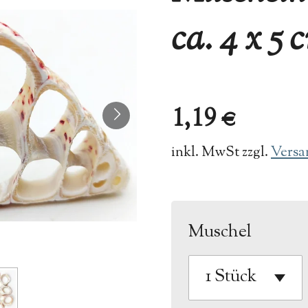
ca. 4 x 5
1,19 €
inkl. MwSt zzgl.
Versa
Muschel