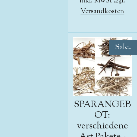
inkl. MwSt zzgl.
Versandkosten
Sale!
SPARANGEB
OT:
verschiedene
Ast Pakete -