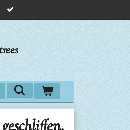
rees
geschliffen,