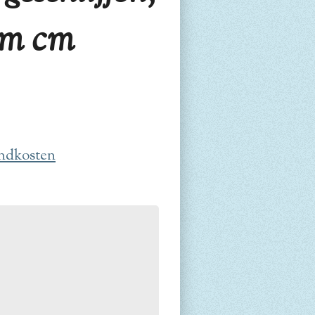
 cm cm
ndkosten