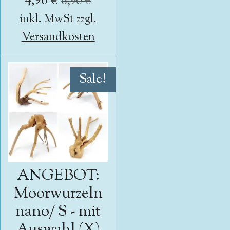
4,90 €
6,90 €
inkl. MwSt zzgl.
Versandkosten
Sale!
ANGEBOT:
Moorwurzeln
nano/ S - mit
Auswahl (X)