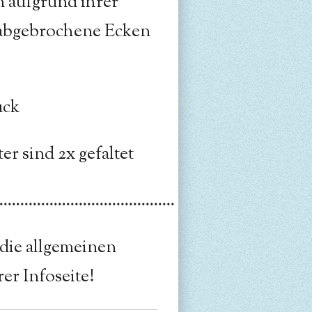
n aufgrund ihrer
 abgebrochene Ecken
ück
er sind 2x gefaltet
..........................................
 die allgemeinen
er Infoseite!