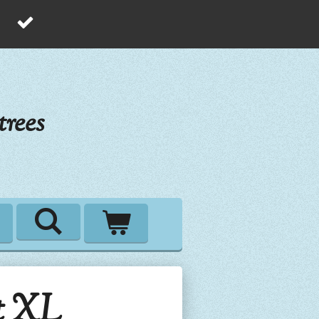
rees
t XL