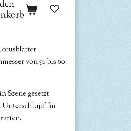
 den
nkorb
Lotusblätter
messer von 50 bis 60
in Szene gesetzt
 Unterschlupf für
rarten.