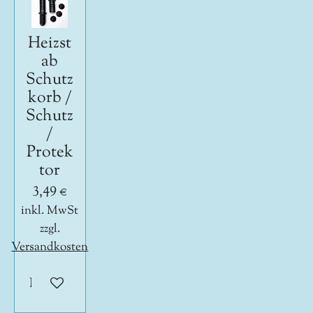
Heizst
ab
Schutz
korb /
Schutz
/
Protek
tor
3,49 €
inkl. MwSt
zzgl.
Versandkosten
In den Warenkorb