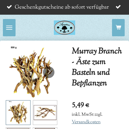
Geschenkgutscheine ab sofort verfügbar
Zum
Hauptinhalt
springen
Murray Branch
- Äste zum
Basteln und
Bepflanzen
5,49 €
inkl. MwSt zzgl.
Versandkosten