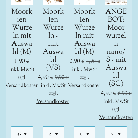
Moork
Moork
Moork
ANGE
ien
ien
ien
BOT:
Wurze
Wurze
Wurze
Moor
ln mit
ln -
ln mit
wurzel
Auswa
mit
Auswa
n
hl (M)
Auswa
hl (M)
nano/
hl
S - mit
1,90 €
2,90 €
4,90 €
(VS)
Auswa
inkl. MwSt
inkl. MwSt
hl
4,90 €
zzgl.
9,90 €
zzgl.
(SC)
Versandkosten
inkl. MwSt
Versandkosten
4,90 €
zzgl.
6,90 €
Versandkosten
inkl. MwSt
zzgl.
Versandkosten