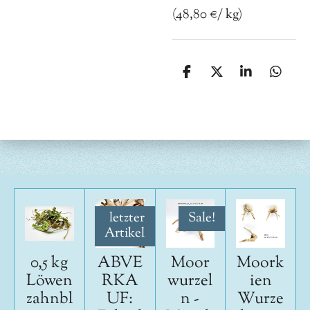
(48,80 €/ kg)
T
T
T
T
e
e
e
e
i
i
i
i
l
l
l
l
e
e
e
e
n
n
n
n
letzter
Sale!
Artikel
0,5 kg
ABVE
Moor
Moork
Löwen
RKA
wurzel
ien
zahnbl
UF:
n -
Wurze