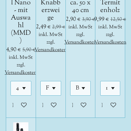
l Nano
Knabb
ca. 50 x
Termit
- mit
erzwei
40 cm
enholz
Auswa
ge
2,90 €
9,99 €
3,90 €
12,50 €
hl
2,49 €
2,99 €
inkl. MwSt
inkl. MwSt
(MMD
inkl. MwSt
zzgl.
zzgl.
)
zzgl.
Versandkosten
Versandkosten
4,90 €
5,90 €
Versandkosten
inkl. MwSt
zzgl.
Versandkosten
In den Warenkorb
In den Warenkorb
In den Warenkorb
In den War