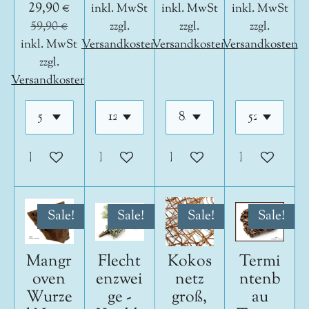
29,90 €
inkl. MwSt
inkl. MwSt
inkl. MwSt
59,90 €
zzgl.
zzgl.
zzgl.
inkl. MwSt
Versandkosten
Versandkosten
Versandkosten
zzgl.
Versandkosten
In den Warenkorb
In den Warenkorb
In den Warenkorb
In den War
Sale!
Sale!
Sale!
Sale!
Mangr
Flecht
Kokos
Termi
oven
enzwei
netz
ntenb
Wurze
ge -
groß,
au