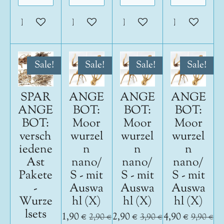
In den Warenkorb
In den Warenkorb
In den Warenkorb
In den War
Sale!
Sale!
Sale!
Sale!
SPAR
ANGE
ANGE
ANGE
ANGE
BOT:
BOT:
BOT:
BOT:
Moor
Moor
Moor
versch
wurzel
wurzel
wurzel
iedene
n
n
n
Ast
nano/
nano/
nano/
Pakete
S - mit
S - mit
S - mit
-
Auswa
Auswa
Auswa
Wurze
hl (X)
hl (X)
hl (X)
lsets
1,90 €
2,90 €
4,90 €
2,90 €
3,90 €
9,90 €