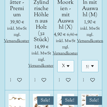
ätter -
Zylind
Moork
ln mit
Premi
rische
ien -
Auswa
um
Höhle
mit
hl (M)
n aus
Auswa
39,90 €
1,90 €
Holz
hl (X)
inkl. MwSt
inkl. MwSt
(32
4,90 €
zzgl.
6,90 €
zzgl.
Stück)
Versandkosten
inkl. MwSt
Versandkosten
14,99 €
zzgl.
inkl. MwSt
Versandkosten
zzgl.
Versandkosten
In den Warenkorb
In den Warenkorb
In den Warenkorb
In den War
Sale!
Sale!
Sale!