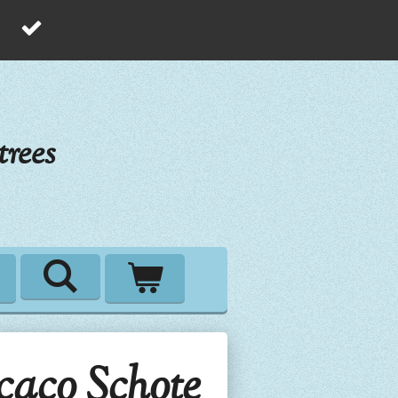
rees
caco Schote