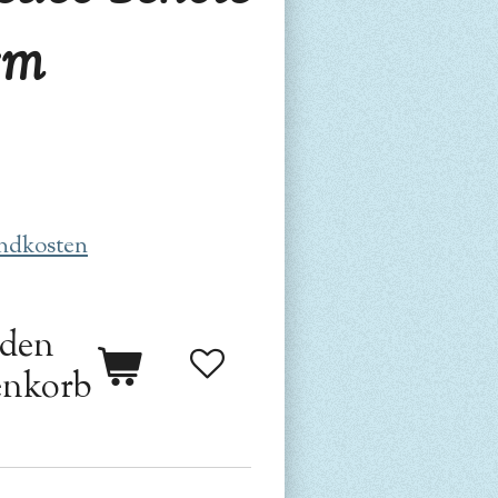
 cm
ndkosten
 den
nkorb