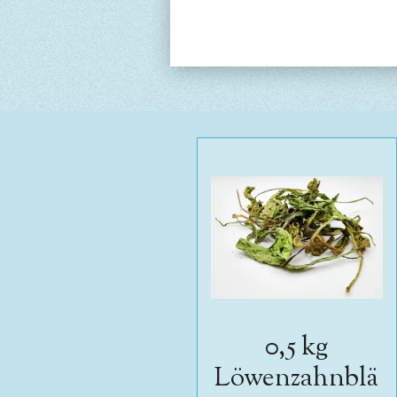
0,5 kg
Löwenzahnblä