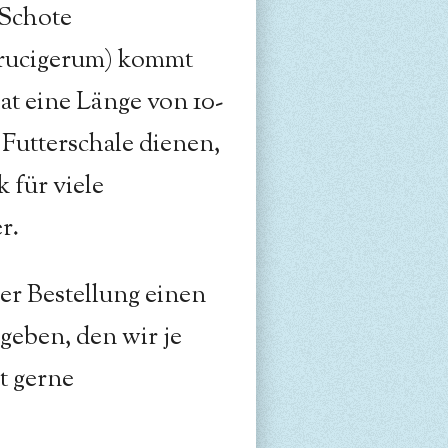
 Schote
crucigerum) kommt
hat eine Länge von 10-
 Futterschale dienen,
 für viele
r.
er Bestellung einen
eben, den wir je
t gerne