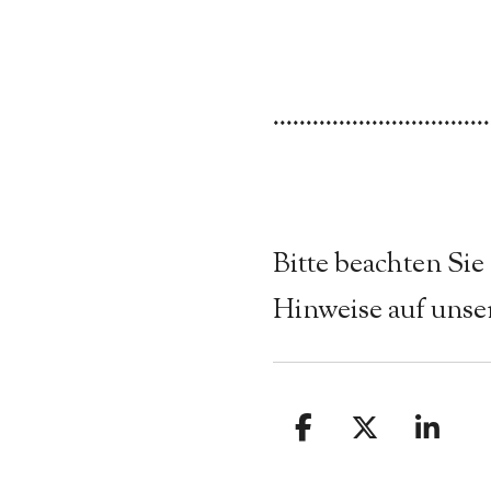
.................................
Bitte beachten Sie
Hinweise auf unser
T
T
T
e
e
e