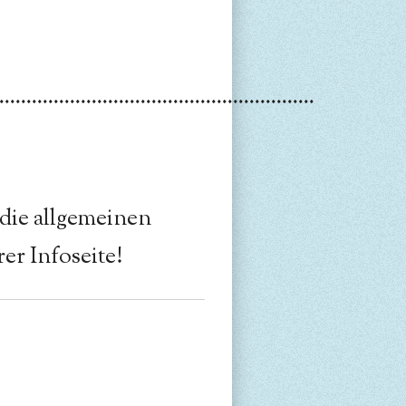
..........................................................
 die allgemeinen
er Infoseite!