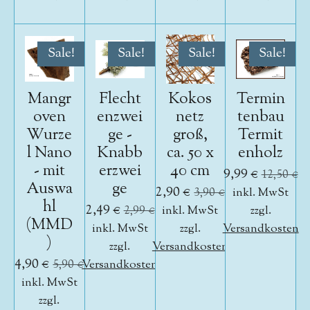
Sale!
Sale!
Sale!
Sale!
Mangr
Flecht
Kokos
Termin
oven
enzwei
netz
tenbau
Wurze
ge -
groß,
Termit
l Nano
Knabb
ca. 50 x
enholz
- mit
erzwei
40 cm
9,99 €
12,50 €
Auswa
ge
2,90 €
3,90 €
inkl. MwSt
hl
2,49 €
2,99 €
inkl. MwSt
zzgl.
(MMD
inkl. MwSt
zzgl.
Versandkosten
)
zzgl.
Versandkosten
4,90 €
5,90 €
Versandkosten
inkl. MwSt
zzgl.