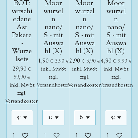
BOT:
Moor
Moor
Moor
verschi
wurzel
wurzel
wurzel
edene
n
n
n
Ast
nano/
nano/
nano/
Pakete
S - mit
S - mit
S - mit
-
Auswa
Auswa
Auswa
Wurze
hl (X)
hl (X)
hl (X)
lsets
1,90 €
2,90 €
4,90 €
2,90 €
3,90 €
9,90 €
29,90 €
inkl. MwSt
inkl. MwSt
inkl. MwSt
59,90 €
zzgl.
zzgl.
zzgl.
inkl. MwSt
Versandkosten
Versandkosten
Versandkosten
zzgl.
Versandkosten
In den Warenkorb
In den Warenkorb
In den Warenkorb
In den War