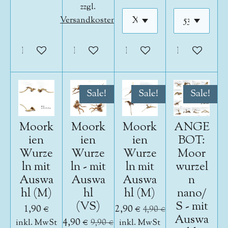
zzgl.
Versandkosten
In den Warenkorb
In den Warenkorb
In den Warenkorb
In den War
Sale!
Sale!
Sale!
Moork
Moork
Moork
ANGE
ien
ien
ien
BOT:
Wurze
Wurze
Wurze
Moor
ln mit
ln - mit
ln mit
wurzel
Auswa
Auswa
Auswa
n
hl (M)
hl
hl (M)
nano/
(VS)
S - mit
1,90 €
2,90 €
4,90 €
Auswa
4,90 €
inkl. MwSt
9,90 €
inkl. MwSt