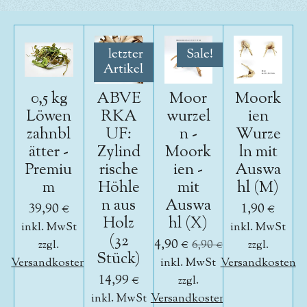
letzter
Sale!
Artikel
0,5 kg
ABVE
Moor
Moork
Löwen
RKA
wurzel
ien
zahnbl
UF:
n -
Wurze
ätter -
Zylind
Moork
ln mit
Premiu
rische
ien -
Auswa
m
Höhle
mit
hl (M)
n aus
Auswa
39,90 €
1,90 €
Holz
hl (X)
inkl. MwSt
inkl. MwSt
(32
4,90 €
zzgl.
6,90 €
zzgl.
Stück)
Versandkosten
inkl. MwSt
Versandkosten
14,99 €
zzgl.
inkl. MwSt
Versandkosten