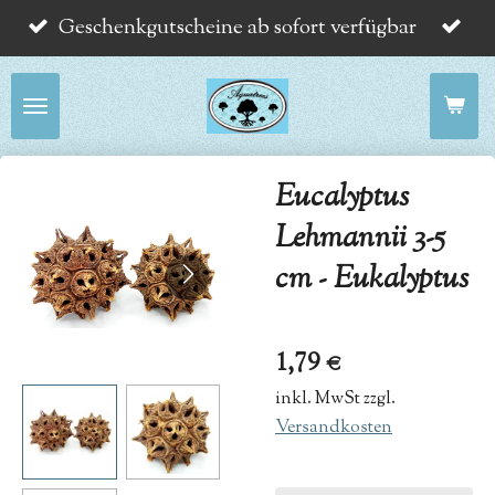
Geschenkgutscheine ab sofort verfügbar
Zum
Hauptinhalt
springen
Eucalyptus
Lehmannii 3-5
cm - Eukalyptus
1,79 €
inkl. MwSt zzgl.
Versandkosten