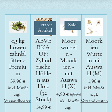
letzter
Sale!
Artikel
0,5 kg
ABVE
Moor
Moork
Löwen
RKA
wurzel
ien
zahnbl
UF:
n -
Wurze
ätter -
Zylind
Moork
ln mit
Premiu
rische
ien -
Auswa
m
Höhle
mit
hl (M)
n aus
Auswa
39,90 €
1,90 €
Holz
hl (X)
inkl. MwSt
inkl. MwSt
(32
4,90 €
zzgl.
6,90 €
zzgl.
Stück)
Versandkosten
inkl. MwSt
Versandkosten
14,99 €
zzgl.