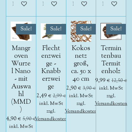
In den Warenkorb
In den Warenkorb
In den Warenkorb
In den War
Sale!
Sale!
Sale!
Sale!
Mangr
Flecht
Kokos
Termin
oven
enzwei
netz
tenbau
Wurze
ge -
groß,
Termit
l Nano
Knabb
ca. 50 x
enholz
- mit
erzwei
40 cm
9,99 €
12,50 €
Auswa
ge
2,90 €
3,90 €
inkl. MwSt
hl
2,49 €
2,99 €
inkl. MwSt
zzgl.
(MMD
inkl. MwSt
zzgl.
Versandkosten
)
zzgl.
Versandkosten
4,90 €
5,90 €
Versandkosten
inkl. MwSt