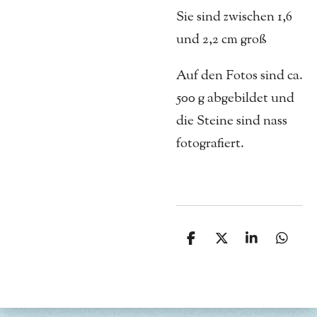
Sie sind zwischen 1,6
und 2,2 cm groß
Auf den Fotos sind ca.
500 g abgebildet und
die Steine sind nass
fotografiert.
T
T
T
T
e
e
e
e
i
i
i
i
l
l
l
l
e
e
e
e
n
n
n
n