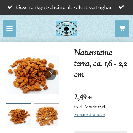
Geschenkgutscheine ab sofort verfügbar
Zum
Hauptinhalt
springen
Natursteine
terra, ca. 1,6 - 2,2
cm
2,49 €
inkl. MwSt zzgl.
Versandkosten