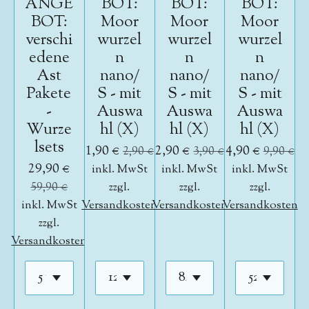
ANGE
BOT:
BOT:
BOT:
BOT:
Moor
Moor
Moor
verschi
wurzel
wurzel
wurzel
edene
n
n
n
Ast
nano/
nano/
nano/
Pakete
S - mit
S - mit
S - mit
-
Auswa
Auswa
Auswa
Wurze
hl (X)
hl (X)
hl (X)
lsets
1,90 €
2,90 €
4,90 €
2,90 €
3,90 €
9,90 €
29,90 €
inkl. MwSt
inkl. MwSt
inkl. MwSt
59,90 €
zzgl.
zzgl.
zzgl.
inkl. MwSt
Versandkosten
Versandkosten
Versandkosten
zzgl.
Versandkosten