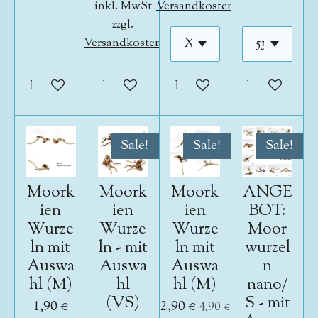
inkl. MwSt
Versandkosten
zzgl.
Versandkosten
In den Warenkorb
In den Warenkorb
In den Warenkorb
In den War
Sale!
Sale!
Sale!
Moork
Moork
Moork
ANGE
ien
ien
ien
BOT:
Wurze
Wurze
Wurze
Moor
ln mit
ln - mit
ln mit
wurzel
Auswa
Auswa
Auswa
n
hl (M)
hl
hl (M)
nano/
(VS)
S - mit
1,90 €
2,90 €
4,90 €