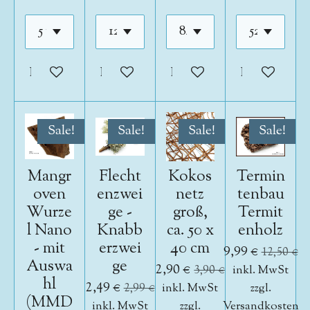
In den Warenkorb
In den Warenkorb
In den Warenkorb
In den War
Sale!
Sale!
Sale!
Sale!
Mangr
Flecht
Kokos
Termin
oven
enzwei
netz
tenbau
Wurze
ge -
groß,
Termit
l Nano
Knabb
ca. 50 x
enholz
- mit
erzwei
40 cm
9,99 €
12,50 €
Auswa
ge
2,90 €
3,90 €
inkl. MwSt
hl
2,49 €
2,99 €
inkl. MwSt
zzgl.
(MMD
inkl. MwSt
zzgl.
Versandkosten