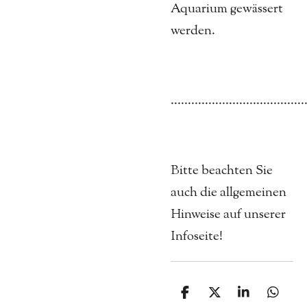
Aquarium gewässert
werden.
.......................................
Bitte beachten Sie
auch die allgemeinen
Hinweise auf unserer
Infoseite!
T
T
T
T