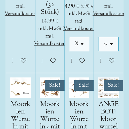
(32
4,90 €
zzgl.
6,90 €
zzgl.
Stück)
Versandkosten
inkl. MwSt
Versandkosten
14,99 €
zzgl.
inkl. MwSt
Versandkosten
zzgl.
Versandkosten
In den Warenkorb
In den Warenkorb
In den Warenkorb
In den War
Sale!
Sale!
Sale!
Moork
Moork
Moork
ANGE
ien
ien
ien
BOT:
Wurze
Wurze
Wurze
Moor
ln mit
ln - mit
ln mit
wurzel