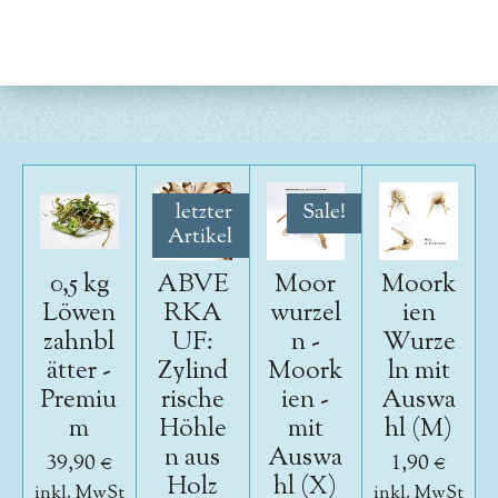
e
e
e
e
i
i
i
i
l
l
l
l
e
e
e
e
n
n
n
n
letzter
Sale!
Artikel
0,5 kg
ABVE
Moor
Moork
Löwen
RKA
wurzel
ien
zahnbl
UF:
n -
Wurze
ätter -
Zylind
Moork
ln mit
Premiu
rische
ien -
Auswa
m
Höhle
mit
hl (M)
n aus
Auswa
39,90 €
1,90 €
Holz
hl (X)
inkl. MwSt
inkl. MwSt