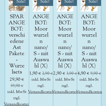
Sale!
Sale!
Sale!
Sale!
SPAR
ANGE
ANGE
ANGE
ANGE
BOT:
BOT:
BOT:
BOT:
Moor
Moor
Moor
verschi
wurzel
wurzel
wurzel
edene
n
n
n
Ast
nano/
nano/
nano/
Pakete
S - mit
S - mit
S - mit
-
Auswa
Auswa
Auswa
Wurze
hl (X)
hl (X)
hl (X)
lsets
1,90 €
2,90 €
4,90 €
2,90 €
3,90 €
9,90 €
29,90 €
inkl. MwSt
inkl. MwSt
inkl. MwSt
59,90 €
zzgl.
zzgl.
zzgl.
inkl. MwSt
Versandkosten
Versandkosten
Versandkosten
zzgl.
Versandkosten