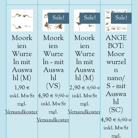
Sale!
Sale!
Sale!
Moork
Moork
Moork
ANGE
ien
ien
ien
BOT:
Wurze
Wurze
Wurze
Moor
ln mit
ln - mit
ln mit
wurzel
Auswa
Auswa
Auswa
n
hl (M)
hl
hl (M)
nano/
(VS)
S - mit
1,90 €
2,90 €
4,90 €
Auswa
4,90 €
inkl. MwSt
9,90 €
inkl. MwSt
hl
zzgl.
inkl. MwSt
zzgl.
(SC)
Versandkosten
zzgl.
Versandkosten
4,90 €
Versandkosten
6,90 €
inkl. MwSt
zzgl.