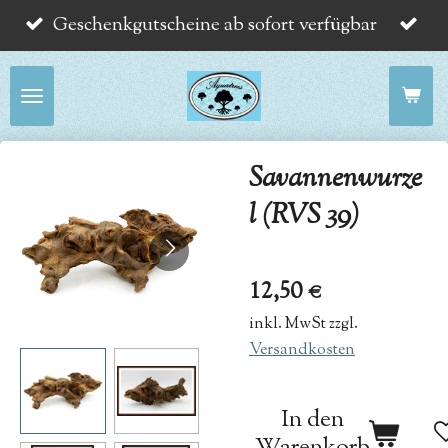
Geschenkgutscheine ab sofort verfügbar
Zum
Hauptinhalt
springen
Savannenwurze
l (RVS 39)
12,50 €
inkl. MwSt zzgl.
Versandkosten
In den
Warenkorb