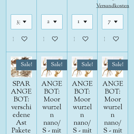
Versandkosten
In den Warenkorb
In den Warenkorb
In den Warenkorb
In den War
Sale!
Sale!
Sale!
Sale!
SPAR
ANGE
ANGE
ANGE
ANGE
BOT:
BOT:
BOT:
BOT:
Moor
Moor
Moor
verschi
wurzel
wurzel
wurzel
edene
n
n
n
Ast
nano/
nano/
nano/
Pakete
S - mit
S - mit
S - mit