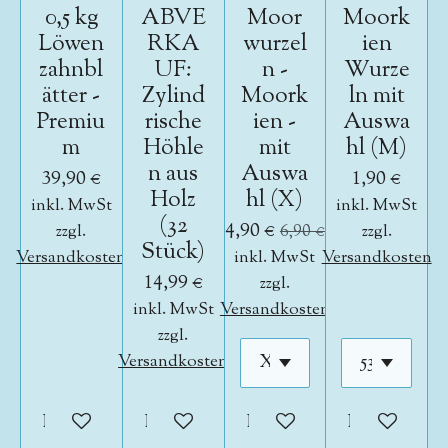
0,5 kg
ABVE
Moor
Moork
Löwen
RKA
wurzel
ien
zahnbl
UF:
n -
Wurze
ätter -
Zylind
Moork
ln mit
Premiu
rische
ien -
Auswa
m
Höhle
mit
hl (M)
n aus
Auswa
39,90 €
1,90 €
Holz
hl (X)
inkl. MwSt
inkl. MwSt
(32
4,90 €
zzgl.
6,90 €
zzgl.
Stück)
Versandkosten
inkl. MwSt
Versandkosten
14,99 €
zzgl.
inkl. MwSt
Versandkosten
zzgl.
Versandkosten
In den Warenkorb
In den Warenkorb
In den Warenkorb
In den War