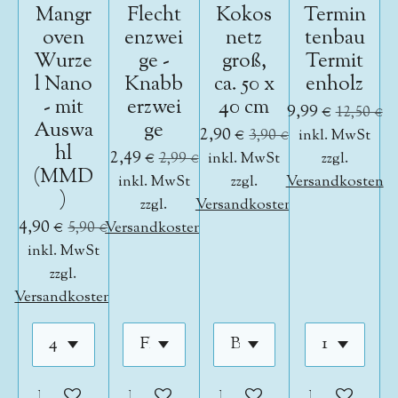
Mangr
Flecht
Kokos
Termin
oven
enzwei
netz
tenbau
Wurze
ge -
groß,
Termit
l Nano
Knabb
ca. 50 x
enholz
- mit
erzwei
40 cm
9,99 €
12,50 €
Auswa
ge
2,90 €
3,90 €
inkl. MwSt
hl
2,49 €
2,99 €
inkl. MwSt
zzgl.
(MMD
inkl. MwSt
zzgl.
Versandkosten
)
zzgl.
Versandkosten
4,90 €
5,90 €
Versandkosten
inkl. MwSt
zzgl.
Versandkosten
In den Warenkorb
In den Warenkorb
In den Warenkorb
In den War