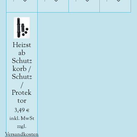
Heizst
ab
Schutz
korb /
Schutz
/
Protek
tor
3,49 €
inkl. MwSt
zzgl.
Versandkosten