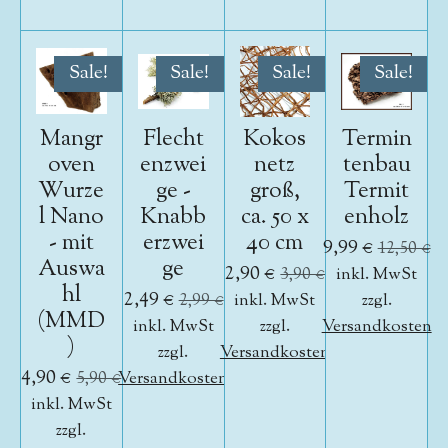
Sale!
Sale!
Sale!
Sale!
Mangr
Flecht
Kokos
Termin
oven
enzwei
netz
tenbau
Wurze
ge -
groß,
Termit
l Nano
Knabb
ca. 50 x
enholz
- mit
erzwei
40 cm
9,99 €
12,50 €
Auswa
ge
2,90 €
3,90 €
inkl. MwSt
hl
2,49 €
2,99 €
inkl. MwSt
zzgl.
(MMD
inkl. MwSt
zzgl.
Versandkosten
)
zzgl.
Versandkosten
4,90 €
5,90 €
Versandkosten
inkl. MwSt
zzgl.