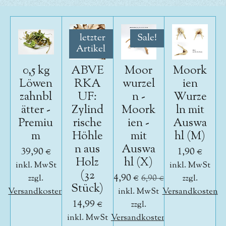
letzter
Sale!
Artikel
0,5 kg
ABVE
Moor
Moork
Löwen
RKA
wurzel
ien
zahnbl
UF:
n -
Wurze
ätter -
Zylind
Moork
ln mit
Premiu
rische
ien -
Auswa
m
Höhle
mit
hl (M)
n aus
Auswa
39,90 €
1,90 €
Holz
hl (X)
inkl. MwSt
inkl. MwSt
(32
4,90 €
zzgl.
6,90 €
zzgl.
Stück)
Versandkosten
inkl. MwSt
Versandkosten
14,99 €
zzgl.
inkl. MwSt
Versandkosten