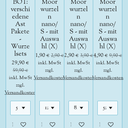
BOT:
Moor
Moor
Moor
verschi
wurzel
wurzel
wurzel
edene
n
n
n
Ast
nano/
nano/
nano/
Pakete
S - mit
S - mit
S - mit
-
Auswa
Auswa
Auswa
Wurze
hl (X)
hl (X)
hl (X)
lsets
1,90 €
2,90 €
4,90 €
2,90 €
3,90 €
9,90 €
29,90 €
inkl. MwSt
inkl. MwSt
inkl. MwSt
59,90 €
zzgl.
zzgl.
zzgl.
inkl. MwSt
Versandkosten
Versandkosten
Versandkosten
zzgl.
Versandkosten
In den Warenkorb
In den Warenkorb
In den Warenkorb
In den War