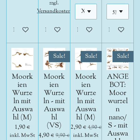
zzgl.
Versandkosten
In den Warenkorb
In den Warenkorb
In den Warenkorb
In den War
Sale!
Sale!
Sale!
Moork
Moork
Moork
ANGE
ien
ien
ien
BOT:
Wurze
Wurze
Wurze
Moor
ln mit
ln - mit
ln mit
wurzel
Auswa
Auswa
Auswa
n
hl (M)
hl
hl (M)
nano/
(VS)
S - mit
1,90 €
2,90 €
4,90 €
Auswa
4,90 €
inkl. MwSt
9,90 €
inkl. MwSt