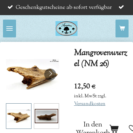
Geschenkgutscheine ab sofort verfügbar
Zum
Hauptinhalt
springen
Mangrovenwurz
el (NM 26)
12,50 €
inkl. MwSt zzgl.
Versandkosten
In den
Warenkorb