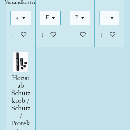
Versandkosten
In den Warenkorb
In den Warenkorb
In den Warenkorb
In den War
Heizst
ab
Schutz
korb /
Schutz
/
Protek