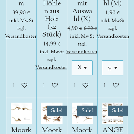
m
Höhle
mit
hl (M)
n aus
Auswa
39,90 €
1,90 €
Holz
hl (X)
inkl. MwSt
inkl. MwSt
(32
4,90 €
zzgl.
6,90 €
zzgl.
Stück)
Versandkosten
inkl. MwSt
Versandkosten
14,99 €
zzgl.
inkl. MwSt
Versandkosten
zzgl.
Versandkosten
In den Warenkorb
In den Warenkorb
In den Warenkorb
In den War
Sale!
Sale!
Sale!
Moork
Moork
Moork
ANGE