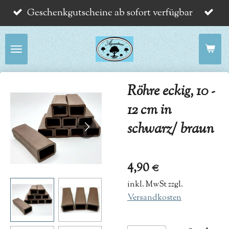
Geschenkgutscheine ab sofort verfügbar
Zum
Hauptinhalt
springen
Röhre eckig, 10 -
12 cm in
schwarz/ braun
4,90 €
inkl. MwSt zzgl.
Versandkosten