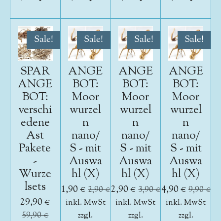
Sale!
Sale!
Sale!
Sale!
SPAR
ANGE
ANGE
ANGE
ANGE
BOT:
BOT:
BOT:
BOT:
Moor
Moor
Moor
verschi
wurzel
wurzel
wurzel
edene
n
n
n
Ast
nano/
nano/
nano/
Pakete
S - mit
S - mit
S - mit
-
Auswa
Auswa
Auswa
Wurze
hl (X)
hl (X)
hl (X)
lsets
1,90 €
2,90 €
4,90 €
2,90 €
3,90 €
9,90 €
29,90 €
inkl. MwSt
inkl. MwSt
inkl. MwSt
59,90 €
zzgl.
zzgl.
zzgl.