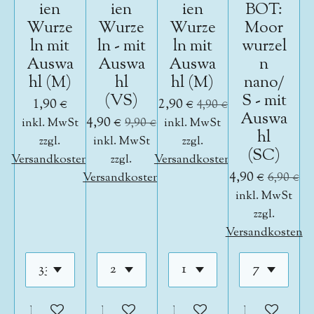
ien
ien
ien
BOT:
Wurze
Wurze
Wurze
Moor
ln mit
ln - mit
ln mit
wurzel
Auswa
Auswa
Auswa
n
hl (M)
hl
hl (M)
nano/
(VS)
S - mit
1,90 €
2,90 €
4,90 €
Auswa
4,90 €
inkl. MwSt
9,90 €
inkl. MwSt
hl
zzgl.
inkl. MwSt
zzgl.
(SC)
Versandkosten
zzgl.
Versandkosten
4,90 €
Versandkosten
6,90 €
inkl. MwSt
zzgl.
Versandkosten
In den Warenkorb
In den Warenkorb
In den Warenkorb
In den War