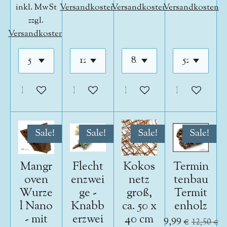
inkl. MwSt
Versandkosten
Versandkosten
Versandkosten
zzgl.
Versandkosten
In den Warenkorb
In den Warenkorb
In den Warenkorb
In den War
Sale!
Sale!
Sale!
Sale!
Mangr
Flecht
Kokos
Termin
oven
enzwei
netz
tenbau
Wurze
ge -
groß,
Termit
l Nano
Knabb
ca. 50 x
enholz
- mit
erzwei
40 cm
9,99 €
12,50 €