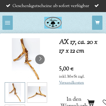
Geschenkgutscheine ab sofort verfügbar
Zum
Hauptinhalt
springen
AX 17, ca. 20 x
17 x 12 cm
5,00 €
inkl. MwSt zzgl.
Versandkosten
In den
Warenkorb