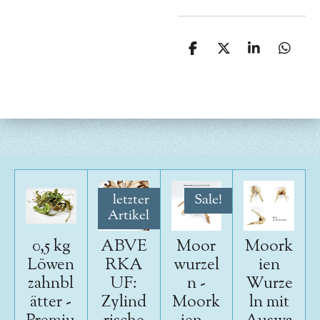
T
T
T
T
e
e
e
e
i
i
i
i
l
l
l
l
e
e
e
e
n
n
n
n
letzter
Sale!
Artikel
0,5 kg
ABVE
Moor
Moork
Löwen
RKA
wurzel
ien
zahnbl
UF:
n -
Wurze
ätter -
Zylind
Moork
ln mit