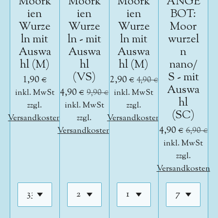
Moork
Moork
Moork
ANGE
ien
ien
ien
BOT:
Wurze
Wurze
Wurze
Moor
ln mit
ln - mit
ln mit
wurzel
Auswa
Auswa
Auswa
n
hl (M)
hl
hl (M)
nano/
(VS)
S - mit
1,90 €
2,90 €
4,90 €
Auswa
4,90 €
inkl. MwSt
9,90 €
inkl. MwSt
hl
zzgl.
inkl. MwSt
zzgl.
(SC)
Versandkosten
zzgl.
Versandkosten
4,90 €
Versandkosten
6,90 €
inkl. MwSt
zzgl.
Versandkosten