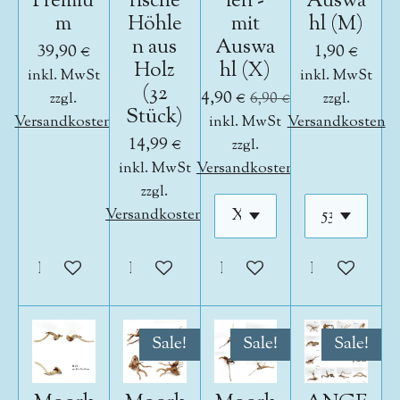
Premiu
rische
ien -
Auswa
m
Höhle
mit
hl (M)
n aus
Auswa
39,90 €
1,90 €
Holz
hl (X)
inkl. MwSt
inkl. MwSt
(32
4,90 €
zzgl.
6,90 €
zzgl.
Stück)
Versandkosten
inkl. MwSt
Versandkosten
14,99 €
zzgl.
inkl. MwSt
Versandkosten
zzgl.
Versandkosten
In den Warenkorb
In den Warenkorb
In den Warenkorb
In den War
Sale!
Sale!
Sale!