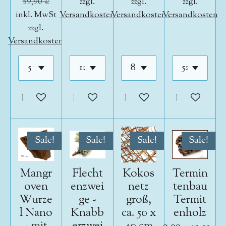
59,90 €
zzgl.
zzgl.
zzgl.
inkl. MwSt
Versandkosten
Versandkosten
Versandkosten
zzgl.
Versandkosten
In den Warenkorb
In den Warenkorb
In den Warenkorb
In den War
Sale!
Sale!
Sale!
Sale!
Mangr
Flecht
Kokos
Termin
oven
enzwei
netz
tenbau
Wurze
ge -
groß,
Termit
l Nano
Knabb
ca. 50 x
enholz