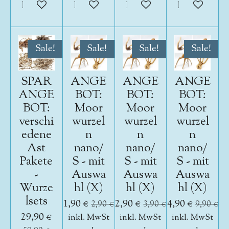
In den Warenkorb
In den Warenkorb
In den Warenkorb
In den War
Sale!
Sale!
Sale!
Sale!
SPAR
ANGE
ANGE
ANGE
ANGE
BOT:
BOT:
BOT:
BOT:
Moor
Moor
Moor
verschi
wurzel
wurzel
wurzel
edene
n
n
n
Ast
nano/
nano/
nano/
Pakete
S - mit
S - mit
S - mit
-
Auswa
Auswa
Auswa
Wurze
hl (X)
hl (X)
hl (X)
lsets
1,90 €
2,90 €
4,90 €
2,90 €
3,90 €
9,90 €
29,90 €
inkl. MwSt
inkl. MwSt
inkl. MwSt