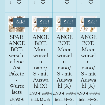
In den Warenkorb
In den Warenkorb
In den Warenkorb
In den War
Sale!
Sale!
Sale!
Sale!
SPAR
ANGE
ANGE
ANGE
ANGE
BOT:
BOT:
BOT:
BOT:
Moor
Moor
Moor
verschi
wurzel
wurzel
wurzel
edene
n
n
n
Ast
nano/
nano/
nano/
Pakete
S - mit
S - mit
S - mit
-
Auswa
Auswa
Auswa
Wurze
hl (X)
hl (X)
hl (X)
lsets
1,90 €
2,90 €
4,90 €
2,90 €
3,90 €
9,90 €
29,90 €
inkl. MwSt
inkl. MwSt
inkl. MwSt