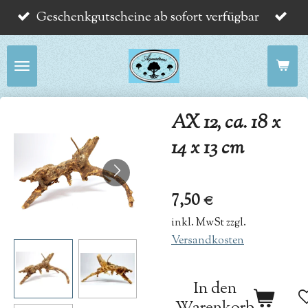
Geschenkgutscheine ab sofort verfügbar
Zum
Hauptinhalt
springen
AX 12, ca. 18 x
14 x 13 cm
7,50 €
inkl. MwSt zzgl.
Versandkosten
In den
Warenkorb