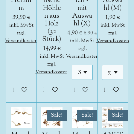
Premiu
rische
ien -
Auswa
m
Höhle
mit
hl (M)
n aus
Auswa
39,90 €
1,90 €
Holz
hl (X)
inkl. MwSt
inkl. MwSt
(32
4,90 €
zzgl.
6,90 €
zzgl.
Stück)
Versandkosten
inkl. MwSt
Versandkosten
14,99 €
zzgl.
inkl. MwSt
Versandkosten
zzgl.
Versandkosten
In den Warenkorb
In den Warenkorb
In den Warenkorb
In den War
Sale!
Sale!
Sale!