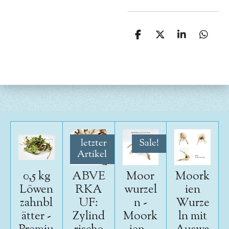
T
T
T
T
e
e
e
e
i
i
i
i
l
l
l
l
e
e
e
e
n
n
n
n
letzter
Sale!
Artikel
0,5 kg
ABVE
Moor
Moork
Löwen
RKA
wurzel
ien
zahnbl
UF:
n -
Wurze
ätter -
Zylind
Moork
ln mit