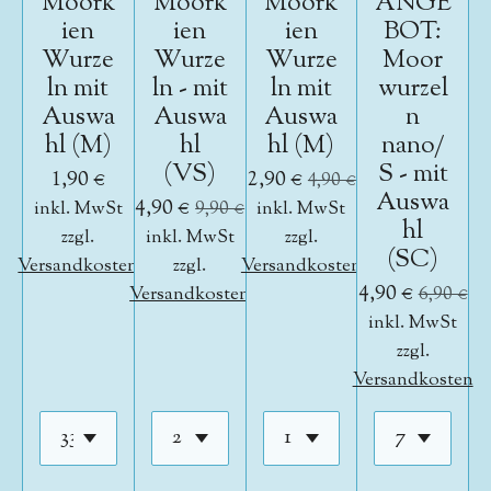
Moork
Moork
Moork
ANGE
ien
ien
ien
BOT:
Wurze
Wurze
Wurze
Moor
ln mit
ln - mit
ln mit
wurzel
Auswa
Auswa
Auswa
n
hl (M)
hl
hl (M)
nano/
(VS)
S - mit
1,90 €
2,90 €
4,90 €
Auswa
4,90 €
inkl. MwSt
9,90 €
inkl. MwSt
hl
zzgl.
inkl. MwSt
zzgl.
(SC)
Versandkosten
zzgl.
Versandkosten
4,90 €
Versandkosten
6,90 €
inkl. MwSt
zzgl.
Versandkosten