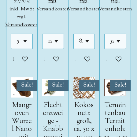
59,90 €
zzgl.
zzgl.
zzgl.
inkl. MwSt
Versandkosten
Versandkosten
Versandkosten
zzgl.
Versandkosten
In den Warenkorb
In den Warenkorb
In den Warenkorb
In den War
Sale!
Sale!
Sale!
Sale!
Mangr
Flecht
Kokos
Termin
oven
enzwei
netz
tenbau
Wurze
ge -
groß,
Termit
l Nano
Knabb
ca. 50 x
enholz