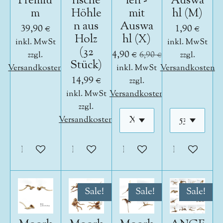
Premiu
rische
ien -
Auswa
m
Höhle
mit
hl (M)
n aus
Auswa
39,90 €
1,90 €
Holz
hl (X)
inkl. MwSt
inkl. MwSt
(32
4,90 €
zzgl.
6,90 €
zzgl.
Stück)
Versandkosten
inkl. MwSt
Versandkosten
14,99 €
zzgl.
inkl. MwSt
Versandkosten
zzgl.
Versandkosten
In den Warenkorb
In den Warenkorb
In den Warenkorb
In den War
Sale!
Sale!
Sale!