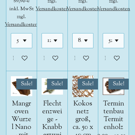
59,90 €
zzgl.
zzgl.
zzgl.
inkl. MwSt
Versandkosten
Versandkosten
Versandkosten
zzgl.
Versandkosten
In den Warenkorb
In den Warenkorb
In den Warenkorb
In den War
Sale!
Sale!
Sale!
Sale!
Mangr
Flecht
Kokos
Termin
oven
enzwei
netz
tenbau
Wurze
ge -
groß,
Termit
l Nano
Knabb
ca. 50 x
enholz