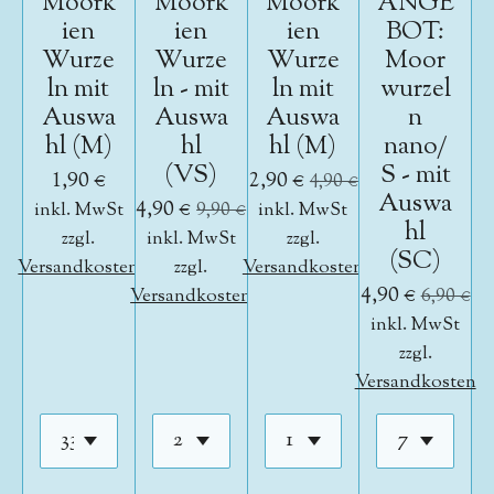
Moork
Moork
Moork
ANGE
ien
ien
ien
BOT:
Wurze
Wurze
Wurze
Moor
ln mit
ln - mit
ln mit
wurzel
Auswa
Auswa
Auswa
n
hl (M)
hl
hl (M)
nano/
(VS)
S - mit
1,90 €
2,90 €
4,90 €
Auswa
4,90 €
inkl. MwSt
9,90 €
inkl. MwSt
hl
zzgl.
inkl. MwSt
zzgl.
(SC)
Versandkosten
zzgl.
Versandkosten
4,90 €
Versandkosten
6,90 €
inkl. MwSt
zzgl.
Versandkosten