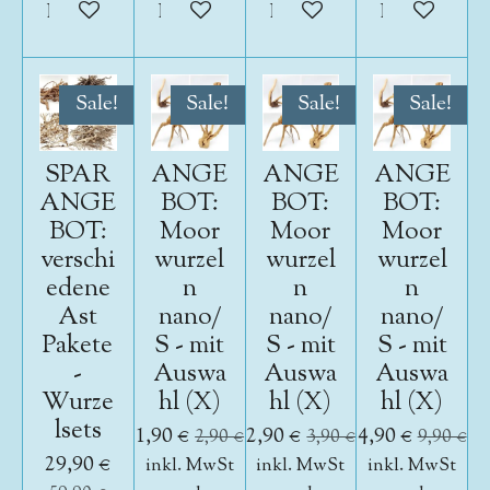
In den Warenkorb
In den Warenkorb
In den Warenkorb
In den War
Sale!
Sale!
Sale!
Sale!
SPAR
ANGE
ANGE
ANGE
ANGE
BOT:
BOT:
BOT:
BOT:
Moor
Moor
Moor
verschi
wurzel
wurzel
wurzel
edene
n
n
n
Ast
nano/
nano/
nano/
Pakete
S - mit
S - mit
S - mit
-
Auswa
Auswa
Auswa
Wurze
hl (X)
hl (X)
hl (X)
lsets
1,90 €
2,90 €
4,90 €
2,90 €
3,90 €
9,90 €
29,90 €
inkl. MwSt
inkl. MwSt
inkl. MwSt