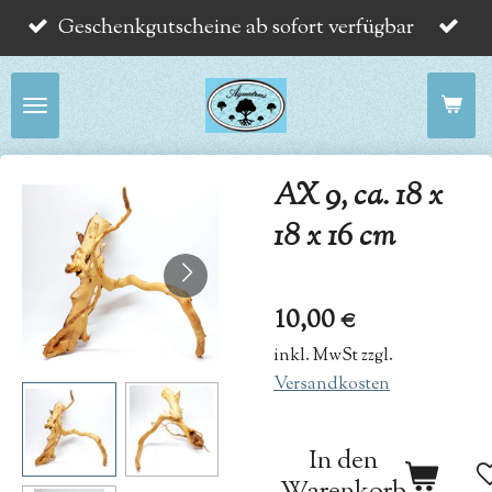
Geschenkgutscheine ab sofort verfügbar
Zum
Hauptinhalt
springen
AX 9, ca. 18 x
18 x 16 cm
10,00 €
inkl. MwSt zzgl.
Versandkosten
In den
Warenkorb