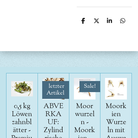
T
T
T
T
e
e
e
e
i
i
i
i
l
l
l
l
e
e
e
e
n
n
n
n
letzter
Sale!
Artikel
0,5 kg
ABVE
Moor
Moork
Löwen
RKA
wurzel
ien
zahnbl
UF:
n -
Wurze
ätter -
Zylind
Moork
ln mit