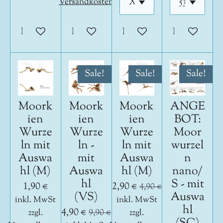
Versandkosten
In den Warenkorb
In den Warenkorb
In den Warenkorb
In den War
Sale!
Sale!
Sale!
Moork
Moork
Moork
ANGE
ien
ien
ien
BOT:
Wurze
Wurze
Wurze
Moor
ln mit
ln -
ln mit
wurzel
Auswa
mit
Auswa
n
hl (M)
Auswa
hl (M)
nano/
hl
S - mit
1,90 €
2,90 €
4,90 €
(VS)
Auswa
inkl. MwSt
inkl. MwSt
hl
4,90 €
zzgl.
9,90 €
zzgl.