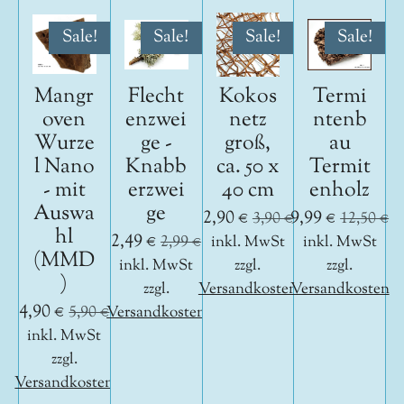
Sale!
Sale!
Sale!
Sale!
Mangr
Flecht
Kokos
Termi
oven
enzwei
netz
ntenb
Wurze
ge -
groß,
au
l Nano
Knabb
ca. 50 x
Termit
- mit
erzwei
40 cm
enholz
Auswa
ge
2,90 €
9,99 €
3,90 €
12,50 €
hl
2,49 €
2,99 €
inkl. MwSt
inkl. MwSt
(MMD
inkl. MwSt
zzgl.
zzgl.
)
zzgl.
Versandkosten
Versandkosten
4,90 €
5,90 €
Versandkosten
inkl. MwSt
zzgl.
Versandkosten