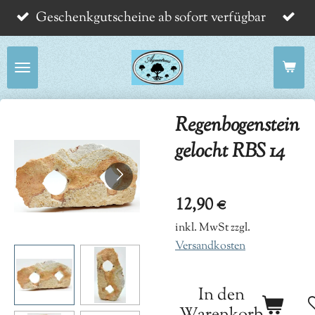
Geschenkgutscheine ab sofort verfügbar
Zum
Hauptinhalt
springen
Regenbogenstein
gelocht RBS 14
12,90 €
inkl. MwSt zzgl.
Versandkosten
In den
Warenkorb