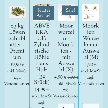
letzter
Sale!
Artikel
0,5 kg
ABVE
Moor
Moork
Löwen
RKA
wurzel
ien
zahnbl
UF:
n -
Wurze
ätter -
Zylind
Moork
ln mit
Premi
rische
ien -
Auswa
um
Höhle
mit
hl (M)
n aus
Auswa
39,90 €
1,90 €
Holz
hl (X)
inkl. MwSt
inkl. MwSt
(32
4,90 €
zzgl.
6,90 €
zzgl.
Stück)
Versandkosten
inkl. MwSt
Versandkosten
14,99 €
zzgl.
inkl. MwSt
Versandkosten
zzgl.