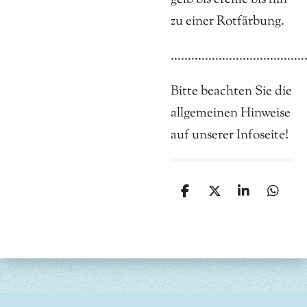
zu einer Rotfärbung.
.......................................
Bitte beachten Sie die
allgemeinen Hinweise
auf unserer Infoseite!
T
T
T
T
e
e
e
e
i
i
i
i
l
l
l
l
e
e
e
e
n
n
n
n