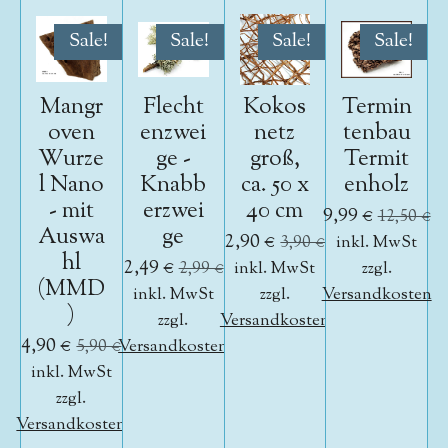
Sale!
Sale!
Sale!
Sale!
Mangr
Flecht
Kokos
Termin
oven
enzwei
netz
tenbau
Wurze
ge -
groß,
Termit
l Nano
Knabb
ca. 50 x
enholz
- mit
erzwei
40 cm
9,99 €
12,50 €
Auswa
ge
2,90 €
3,90 €
inkl. MwSt
hl
2,49 €
2,99 €
inkl. MwSt
zzgl.
(MMD
inkl. MwSt
zzgl.
Versandkosten
)
zzgl.
Versandkosten
4,90 €
5,90 €
Versandkosten
inkl. MwSt
zzgl.
Versandkosten