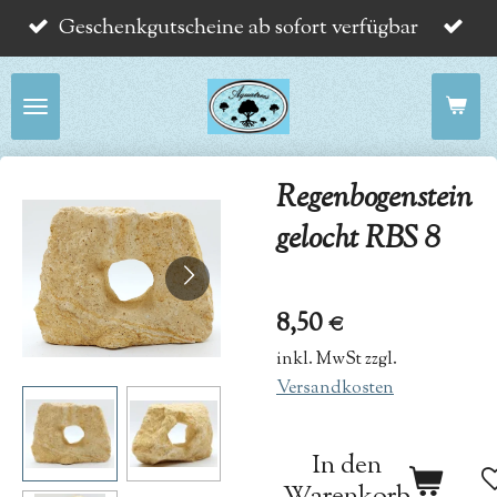
Geschenkgutscheine ab sofort verfügbar
Zum
Hauptinhalt
springen
Regenbogenstein
gelocht RBS 8
8,50 €
inkl. MwSt zzgl.
Versandkosten
In den
Warenkorb