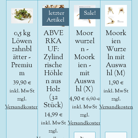
letzter
Sale!
Artikel
0,5 kg
ABVE
Moor
Moork
Löwen
RKA
wurzel
ien
zahnbl
UF:
n -
Wurze
ätter -
Zylind
Moork
ln mit
Premiu
rische
ien -
Auswa
m
Höhle
mit
hl (M)
n aus
Auswa
39,90 €
1,90 €
Holz
hl (X)
inkl. MwSt
inkl. MwSt
(32
4,90 €
zzgl.
6,90 €
zzgl.
Stück)
Versandkosten
inkl. MwSt
Versandkosten
14,99 €
zzgl.
inkl. MwSt
Versandkosten
zzgl.