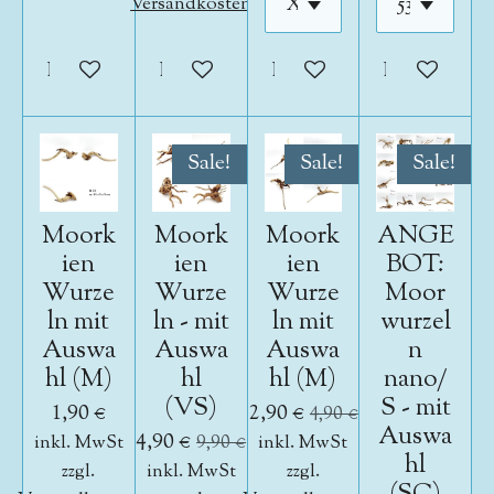
Versandkosten
In den Warenkorb
In den Warenkorb
In den Warenkorb
In den War
Sale!
Sale!
Sale!
Moork
Moork
Moork
ANGE
ien
ien
ien
BOT:
Wurze
Wurze
Wurze
Moor
ln mit
ln - mit
ln mit
wurzel
Auswa
Auswa
Auswa
n
hl (M)
hl
hl (M)
nano/
(VS)
S - mit
1,90 €
2,90 €
4,90 €
Auswa
4,90 €
inkl. MwSt
9,90 €
inkl. MwSt
hl
zzgl.
inkl. MwSt
zzgl.