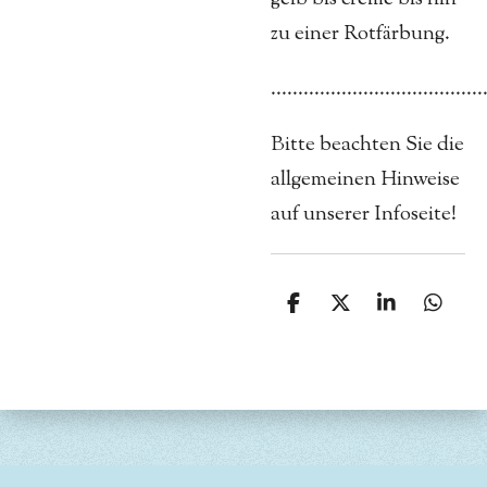
zu einer Rotfärbung.
.......................................
Bitte beachten Sie die
allgemeinen Hinweise
auf unserer Infoseite!
T
T
T
T
e
e
e
e
i
i
i
i
l
l
l
l
e
e
e
e
n
n
n
n