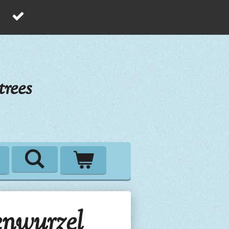
rees
nwurzel