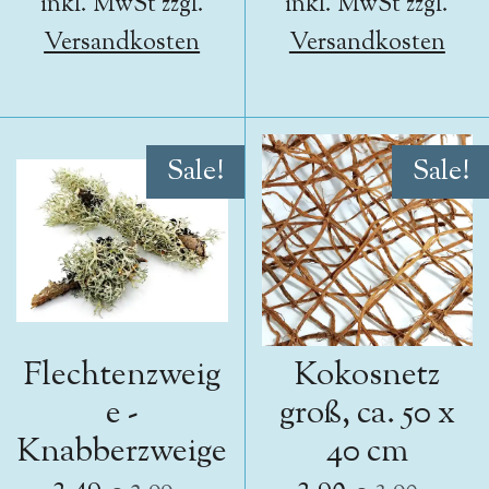
inkl. MwSt zzgl.
inkl. MwSt zzgl.
Versandkosten
Versandkosten
Sale!
Sale!
Flechtenzweig
Kokosnetz
e -
groß, ca. 50 x
Knabberzweige
40 cm