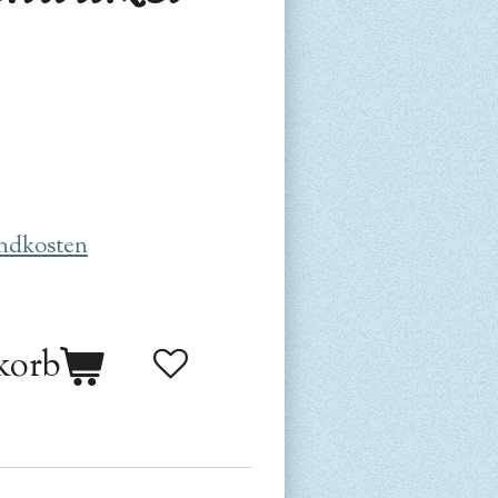
ndkosten
korb