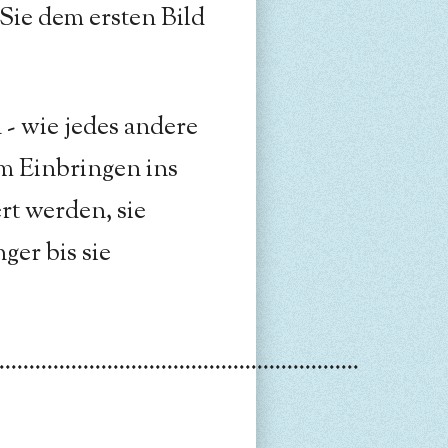
ie dem ersten Bild
- wie jedes andere
em Einbringen ins
t werden, sie
ger bis sie
............................................................