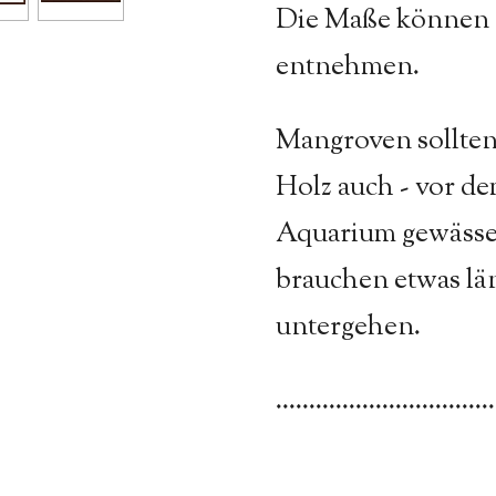
Die Maße können S
entnehmen.
Mangroven sollten 
Holz auch - vor d
Aquarium gewässer
brauchen etwas län
untergehen.
.................................