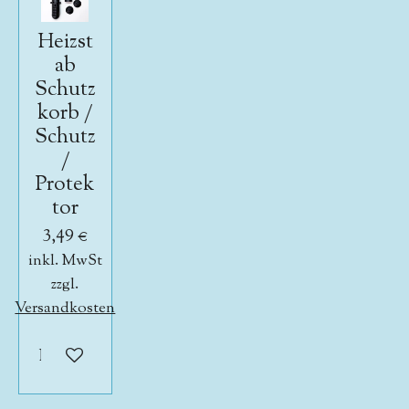
Heizst
ab
Schutz
korb /
Schutz
/
Protek
tor
3,49 €
inkl. MwSt
zzgl.
Versandkosten
In den Warenkorb