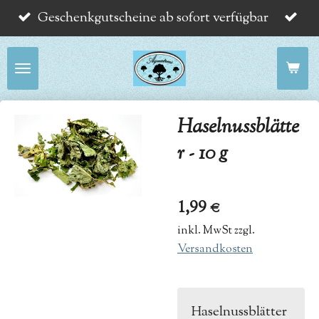
Geschenkgutscheine ab sofort verfügbar
Zum
Hauptinhalt
springen
Haselnussblätte
r - 10 g
1,99 €
inkl. MwSt zzgl.
Versandkosten
Haselnussblätter