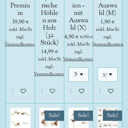
Premiu
rische
ien -
Auswa
m
Höhle
mit
hl (M)
n aus
Auswa
39,90 €
1,90 €
Holz
hl (X)
inkl. MwSt
inkl. MwSt
(32
4,90 €
zzgl.
6,90 €
zzgl.
Stück)
Versandkosten
inkl. MwSt
Versandkosten
14,99 €
zzgl.
inkl. MwSt
Versandkosten
zzgl.
Versandkosten
In den Warenkorb
In den Warenkorb
In den Warenkorb
In den War
Sale!
Sale!
Sale!