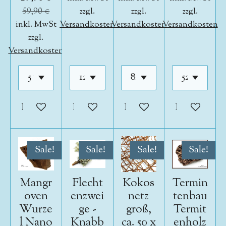
59,90 €
zzgl.
zzgl.
zzgl.
inkl. MwSt
Versandkosten
Versandkosten
Versandkosten
zzgl.
Versandkosten
In den Warenkorb
In den Warenkorb
In den Warenkorb
In den War
Sale!
Sale!
Sale!
Sale!
Mangr
Flecht
Kokos
Termin
oven
enzwei
netz
tenbau
Wurze
ge -
groß,
Termit
l Nano
Knabb
ca. 50 x
enholz