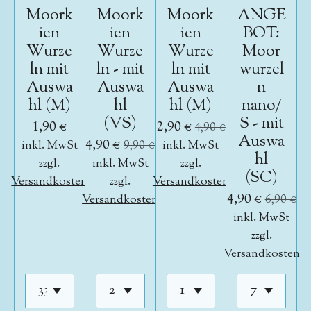
Moork
Moork
Moork
ANGE
ien
ien
ien
BOT:
Wurze
Wurze
Wurze
Moor
ln mit
ln - mit
ln mit
wurzel
Auswa
Auswa
Auswa
n
hl (M)
hl
hl (M)
nano/
(VS)
S - mit
1,90 €
2,90 €
4,90 €
Auswa
4,90 €
inkl. MwSt
9,90 €
inkl. MwSt
hl
zzgl.
inkl. MwSt
zzgl.
(SC)
Versandkosten
zzgl.
Versandkosten
4,90 €
Versandkosten
6,90 €
inkl. MwSt
zzgl.
Versandkosten