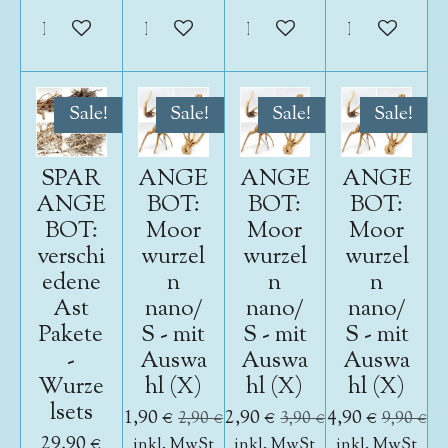
In den Warenkorb
In den Warenkorb
In den Warenkorb
In den War
Sale!
Sale!
Sale!
Sale!
SPAR
ANGE
ANGE
ANGE
ANGE
BOT:
BOT:
BOT:
BOT:
Moor
Moor
Moor
verschi
wurzel
wurzel
wurzel
edene
n
n
n
Ast
nano/
nano/
nano/
Pakete
S - mit
S - mit
S - mit
-
Auswa
Auswa
Auswa
Wurze
hl (X)
hl (X)
hl (X)
lsets
1,90 €
2,90 €
4,90 €
2,90 €
3,90 €
9,90 €
29,90 €
inkl. MwSt
inkl. MwSt
inkl. MwSt