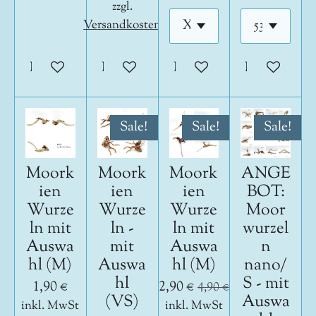
zzgl.
Versandkosten
In den Warenkorb
In den Warenkorb
In den Warenkorb
In den War
Sale!
Sale!
Sale!
Moork
Moork
Moork
ANGE
ien
ien
ien
BOT:
Wurze
Wurze
Wurze
Moor
ln mit
ln -
ln mit
wurzel
Auswa
mit
Auswa
n
hl (M)
Auswa
hl (M)
nano/
hl
S - mit
1,90 €
2,90 €
4,90 €
(VS)
Auswa
inkl. MwSt
inkl. MwSt