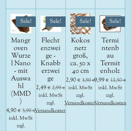
Sale!
Sale!
Sale!
Sale!
Mangr
Flecht
Kokos
Termi
oven
enzwei
netz
ntenb
Wurze
ge -
groß,
au
l Nano
Knabb
ca. 50 x
Termit
- mit
erzwei
40 cm
enholz
Auswa
ge
2,90 €
9,99 €
3,90 €
12,50 €
hl
2,49 €
2,99 €
inkl. MwSt
inkl. MwSt
(MMD
inkl. MwSt
zzgl.
zzgl.
)
zzgl.
Versandkosten
Versandkosten
4,90 €
5,90 €
Versandkosten
inkl. MwSt
zzgl.