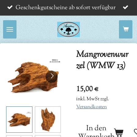
Geschenkgutscheine ab sofort verfügbar
Zum
Hauptinhalt
springen
Mangrovenwur
zel (WMW 13)
15,00 €
inkl. MwSt zzgl.
Versandkosten
In den
Warenkorb