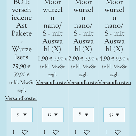
BOT:
Moor
Moor
Moor
versch
wurzel
wurzel
wurzel
iedene
n
n
n
Ast
nano/
nano/
nano/
Pakete
S - mit
S - mit
S - mit
-
Auswa
Auswa
Auswa
Wurze
hl (X)
hl (X)
hl (X)
lsets
1,90 €
2,90 €
4,90 €
2,90 €
3,90 €
9,90 €
29,90 €
inkl. MwSt
inkl. MwSt
inkl. MwSt
59,90 €
zzgl.
zzgl.
zzgl.
inkl. MwSt
Versandkosten
Versandkosten
Versandkosten
zzgl.
Versandkosten
In den Warenkorb
In den Warenkorb
In den Warenkorb
In den War