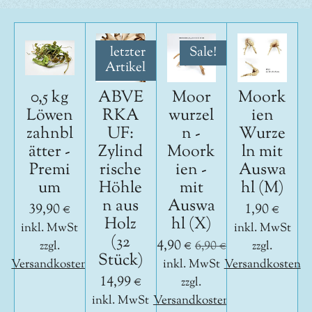
letzter
Sale!
Artikel
0,5 kg
ABVE
Moor
Moork
Löwen
RKA
wurzel
ien
zahnbl
UF:
n -
Wurze
ätter -
Zylind
Moork
ln mit
Premi
rische
ien -
Auswa
um
Höhle
mit
hl (M)
n aus
Auswa
39,90 €
1,90 €
Holz
hl (X)
inkl. MwSt
inkl. MwSt
(32
4,90 €
zzgl.
6,90 €
zzgl.
Stück)
Versandkosten
inkl. MwSt
Versandkosten
14,99 €
zzgl.
inkl. MwSt
Versandkosten