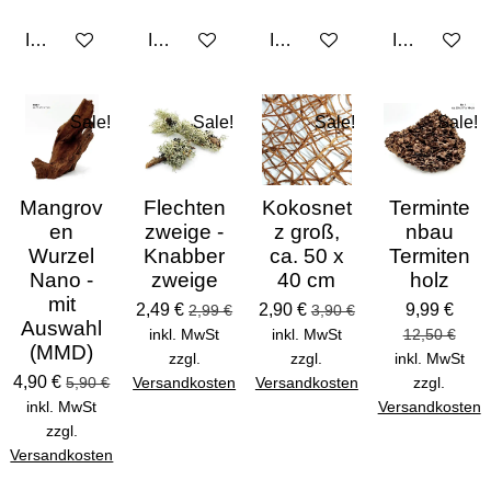
In den Warenkorb
In den Warenkorb
In den Warenkorb
In den Ware
Sale!
Sale!
Sale!
Sale!
Mangrov
Flechten
Kokosnet
Terminte
en
zweige -
z groß,
nbau
Wurzel
Knabber
ca. 50 x
Termiten
Nano -
zweige
40 cm
holz
mit
2,49 €
2,90 €
9,99 €
2,99 €
3,90 €
Auswahl
inkl. MwSt
inkl. MwSt
12,50 €
(MMD)
zzgl.
zzgl.
inkl. MwSt
4,90 €
5,90 €
Versandkosten
Versandkosten
zzgl.
inkl. MwSt
Versandkosten
zzgl.
Versandkosten