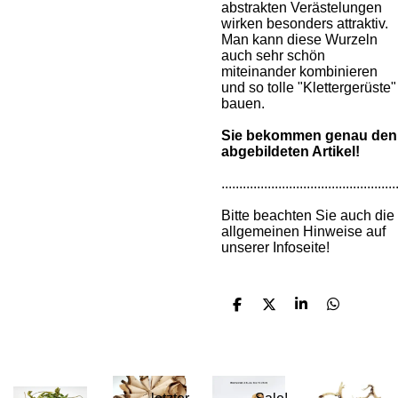
abstrakten Verästelungen
wirken besonders attraktiv.
Man kann diese Wurzeln
auch sehr schön
miteinander kombinieren
und so tolle "Klettergerüste"
bauen.
Sie bekommen genau den
abgebildeten Artikel!
.................................................
Bitte beachten Sie auch die
allgemeinen Hinweise auf
unserer Infoseite!
T
T
T
T
e
e
e
e
i
i
i
i
l
l
l
l
e
e
e
e
n
n
n
n