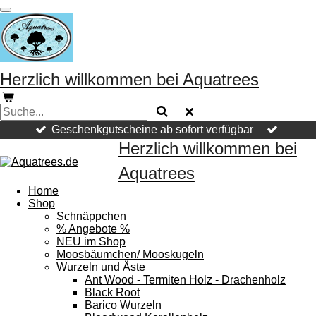
Zum
Hauptinhalt
springen
Herzlich willkommen bei Aquatrees
Geschenkgutscheine ab sofort verfügbar
Herzlich willkommen bei
Aquatrees
Home
Shop
Schnäppchen
% Angebote %
NEU im Shop
Moosbäumchen/ Mooskugeln
Wurzeln und Äste
Ant Wood - Termiten Holz - Drachenholz
Black Root
Barico Wurzeln