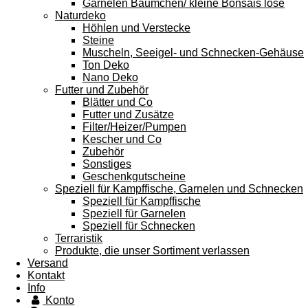
Garnelen Bäumchen/ kleine Bonsais lose
Naturdeko
Höhlen und Verstecke
Steine
Muscheln, Seeigel- und Schnecken-Gehäuse
Ton Deko
Nano Deko
Futter und Zubehör
Blätter und Co
Futter und Zusätze
Filter/Heizer/Pumpen
Kescher und Co
Zubehör
Sonstiges
Geschenkgutscheine
Speziell für Kampffische, Garnelen und Schnecken
Speziell für Kampffische
Speziell für Garnelen
Speziell für Schnecken
Terraristik
Produkte, die unser Sortiment verlassen
Versand
Kontakt
Info
Konto