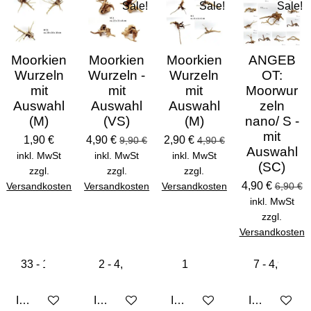
Sale!
Sale!
Sale!
Moorkien
Moorkien
Moorkien
ANGEB
Wurzeln
Wurzeln -
Wurzeln
OT:
mit
mit
mit
Moorwur
Auswahl
Auswahl
Auswahl
zeln
(M)
(VS)
(M)
nano/ S -
mit
1,90 €
4,90 €
2,90 €
9,90 €
4,90 €
Auswahl
inkl. MwSt
inkl. MwSt
inkl. MwSt
(SC)
zzgl.
zzgl.
zzgl.
4,90 €
Versandkosten
Versandkosten
Versandkosten
6,90 €
inkl. MwSt
zzgl.
Versandkosten
In den Warenkorb
In den Warenkorb
In den Warenkorb
In den Ware