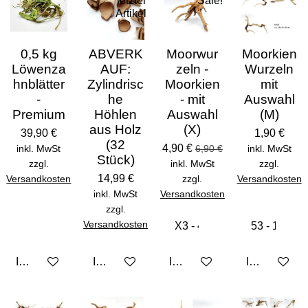
letzter
Sale!
Artikel
0,5 kg
ABVERK
Moorwur
Moorkien
Löwenza
AUF:
zeln -
Wurzeln
hnblätter
Zylindrisc
Moorkien
mit
-
he
- mit
Auswahl
Premium
Höhlen
Auswahl
(M)
aus Holz
(X)
39,90 €
1,90 €
(32
4,90 €
inkl. MwSt
6,90 €
inkl. MwSt
Stück)
zzgl.
inkl. MwSt
zzgl.
14,99 €
Versandkosten
zzgl.
Versandkosten
inkl. MwSt
Versandkosten
zzgl.
Versandkosten
In den Warenkorb
In den Warenkorb
In den Warenkorb
In den Ware