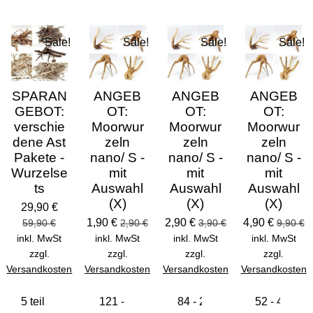
Sale!
Sale!
Sale!
Sale!
SPARAN
ANGEB
ANGEB
ANGEB
GEBOT:
OT:
OT:
OT:
verschie
Moorwur
Moorwur
Moorwur
dene Ast
zeln
zeln
zeln
Pakete -
nano/ S -
nano/ S -
nano/ S -
Wurzelse
mit
mit
mit
ts
Auswahl
Auswahl
Auswahl
(X)
(X)
(X)
29,90 €
1,90 €
2,90 €
4,90 €
59,90 €
2,90 €
3,90 €
9,90 €
inkl. MwSt
inkl. MwSt
inkl. MwSt
inkl. MwSt
zzgl.
zzgl.
zzgl.
zzgl.
Versandkosten
Versandkosten
Versandkosten
Versandkosten