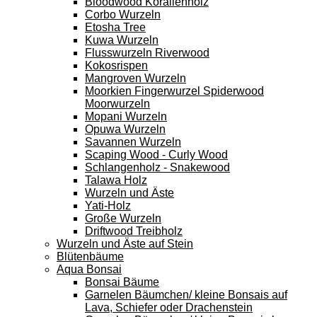
Bloodwood Korallenholz
Corbo Wurzeln
Etosha Tree
Kuwa Wurzeln
Flusswurzeln Riverwood
Kokosrispen
Mangroven Wurzeln
Moorkien Fingerwurzel Spiderwood
Moorwurzeln
Mopani Wurzeln
Opuwa Wurzeln
Savannen Wurzeln
Scaping Wood - Curly Wood
Schlangenholz - Snakewood
Talawa Holz
Wurzeln und Äste
Yati-Holz
Große Wurzeln
Driftwood Treibholz
Wurzeln und Äste auf Stein
Blütenbäume
Aqua Bonsai
Bonsai Bäume
Garnelen Bäumchen/ kleine Bonsais auf
Lava, Schiefer oder Drachenstein