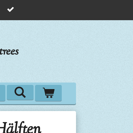
rees
Hälften