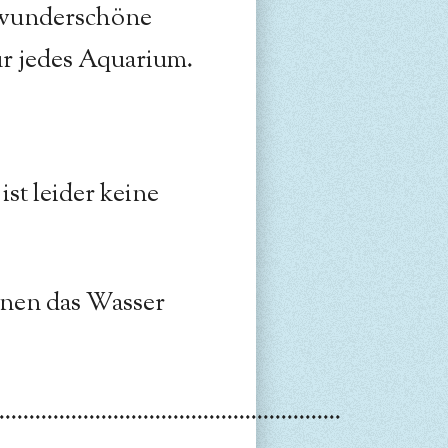
 wunderschöne
ür jedes Aquarium.
ist leider keine
nen das Wasser
.........................................................