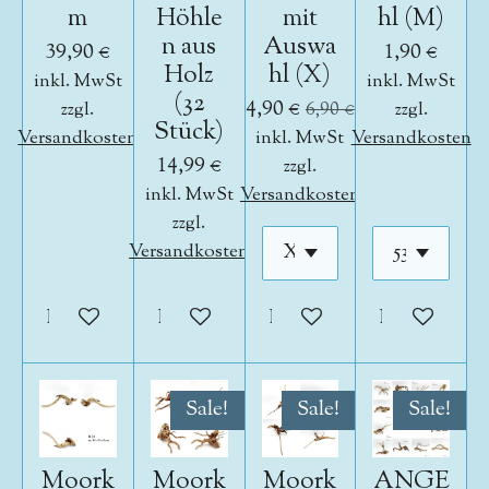
m
Höhle
mit
hl (M)
n aus
Auswa
39,90 €
1,90 €
Holz
hl (X)
inkl. MwSt
inkl. MwSt
(32
4,90 €
zzgl.
6,90 €
zzgl.
Stück)
Versandkosten
inkl. MwSt
Versandkosten
14,99 €
zzgl.
inkl. MwSt
Versandkosten
zzgl.
Versandkosten
In den Warenkorb
In den Warenkorb
In den Warenkorb
In den War
Sale!
Sale!
Sale!
Moork
Moork
Moork
ANGE