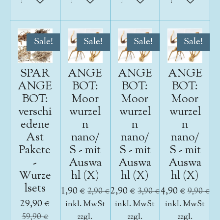
In den Warenkorb
In den Warenkorb
In den Warenkorb
In den War
Sale!
Sale!
Sale!
Sale!
SPAR
ANGE
ANGE
ANGE
ANGE
BOT:
BOT:
BOT:
BOT:
Moor
Moor
Moor
verschi
wurzel
wurzel
wurzel
edene
n
n
n
Ast
nano/
nano/
nano/
Pakete
S - mit
S - mit
S - mit
-
Auswa
Auswa
Auswa
Wurze
hl (X)
hl (X)
hl (X)
lsets
1,90 €
2,90 €
4,90 €
2,90 €
3,90 €
9,90 €
29,90 €
inkl. MwSt
inkl. MwSt
inkl. MwSt
59,90 €
zzgl.
zzgl.
zzgl.