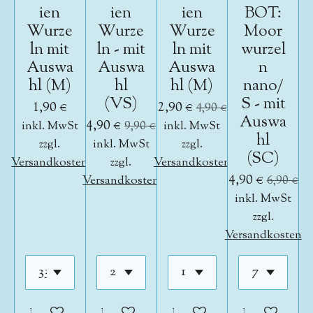
ien
ien
ien
BOT:
Wurze
Wurze
Wurze
Moor
ln mit
ln - mit
ln mit
wurzel
Auswa
Auswa
Auswa
n
hl (M)
hl
hl (M)
nano/
(VS)
S - mit
1,90 €
2,90 €
4,90 €
Auswa
4,90 €
inkl. MwSt
9,90 €
inkl. MwSt
hl
zzgl.
inkl. MwSt
zzgl.
(SC)
Versandkosten
zzgl.
Versandkosten
4,90 €
Versandkosten
6,90 €
inkl. MwSt
zzgl.
Versandkosten