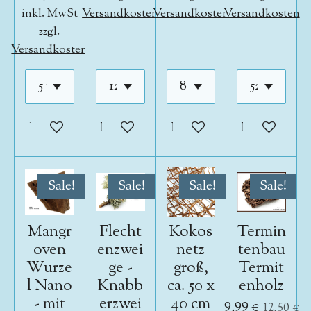
inkl. MwSt
Versandkosten
Versandkosten
Versandkosten
zzgl.
Versandkosten
In den Warenkorb
In den Warenkorb
In den Warenkorb
In den War
Sale!
Sale!
Sale!
Sale!
Mangr
Flecht
Kokos
Termin
oven
enzwei
netz
tenbau
Wurze
ge -
groß,
Termit
l Nano
Knabb
ca. 50 x
enholz
- mit
erzwei
40 cm
9,99 €
12,50 €