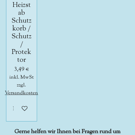
Heizst
ab
Schutz
korb /
Schutz
/
Protek
tor
3,49 €
inkl. MwSt
zzgl.
Versandkosten
In den Warenkorb
Gerne helfen wir Ihnen bei Fragen rund um