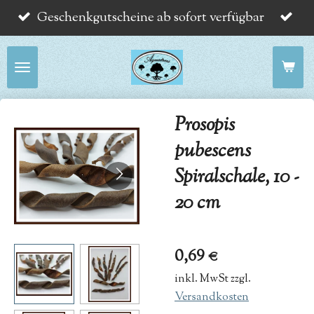
Geschenkgutscheine ab sofort verfügbar
Zum
Hauptinhalt
springen
Prosopis
pubescens
Spiralschale, 10 -
20 cm
0,69 €
inkl. MwSt zzgl.
Versandkosten