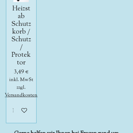
Heizst
ab
Schutz
korb /
Schutz
/
Protek
tor
3,49 €
inkl. MwSt
zzgl.
Versandkosten
In den Warenkorb