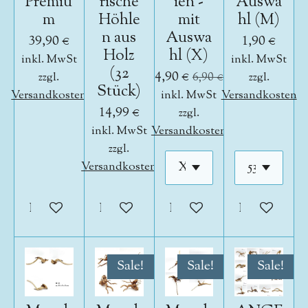
Premiu
rische
ien -
Auswa
m
Höhle
mit
hl (M)
n aus
Auswa
39,90 €
1,90 €
Holz
hl (X)
inkl. MwSt
inkl. MwSt
(32
4,90 €
zzgl.
6,90 €
zzgl.
Stück)
Versandkosten
inkl. MwSt
Versandkosten
14,99 €
zzgl.
inkl. MwSt
Versandkosten
zzgl.
Versandkosten
In den Warenkorb
In den Warenkorb
In den Warenkorb
In den War
Sale!
Sale!
Sale!