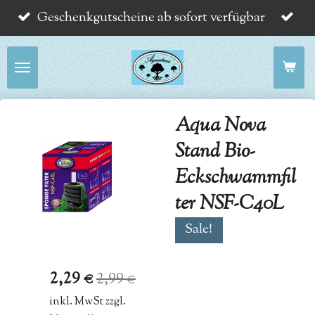
Geschenkgutscheine ab sofort verfügbar
Zum
Hauptinhalt
springen
Aqua Nova
Stand Bio-
Eckschwammfil
ter NSF-C40L
Sale!
2,29 €
2,99 €
inkl. MwSt zzgl.