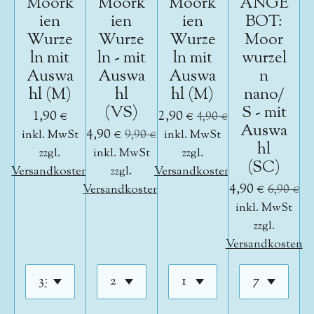
Moork
Moork
Moork
ANGE
ien
ien
ien
BOT:
Wurze
Wurze
Wurze
Moor
ln mit
ln - mit
ln mit
wurzel
Auswa
Auswa
Auswa
n
hl (M)
hl
hl (M)
nano/
(VS)
S - mit
1,90 €
2,90 €
4,90 €
Auswa
4,90 €
inkl. MwSt
9,90 €
inkl. MwSt
hl
zzgl.
inkl. MwSt
zzgl.
(SC)
Versandkosten
zzgl.
Versandkosten
4,90 €
Versandkosten
6,90 €
inkl. MwSt
zzgl.
Versandkosten