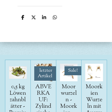
T
T
T
T
e
e
e
e
i
i
i
i
l
l
l
l
e
e
e
e
n
n
n
n
letzter
Sale!
Artikel
0,5 kg
ABVE
Moor
Moork
Löwen
RKA
wurzel
ien
zahnbl
UF:
n -
Wurze
ätter -
Zylind
Moork
ln mit