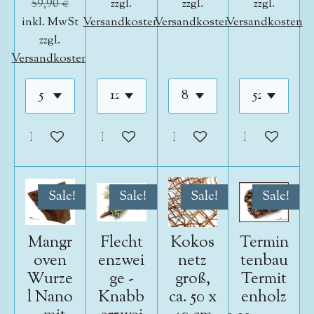
59,90 €
zzgl.
zzgl.
zzgl.
inkl. MwSt
Versandkosten
Versandkosten
Versandkosten
zzgl.
Versandkosten
In den Warenkorb
In den Warenkorb
In den Warenkorb
In den War
Sale!
Sale!
Sale!
Sale!
Mangr
Flecht
Kokos
Termin
oven
enzwei
netz
tenbau
Wurze
ge -
groß,
Termit
l Nano
Knabb
ca. 50 x
enholz