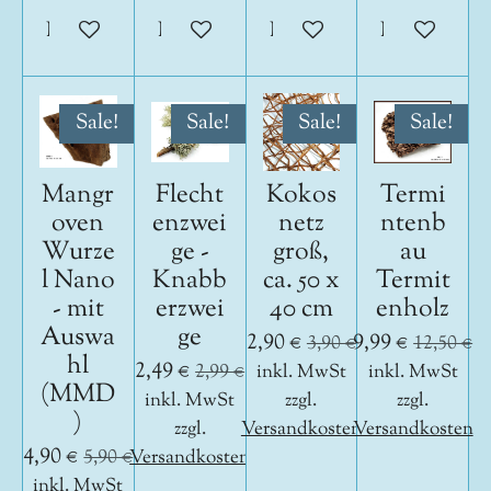
In den Warenkorb
In den Warenkorb
In den Warenkorb
In den War
Sale!
Sale!
Sale!
Sale!
Mangr
Flecht
Kokos
Termi
oven
enzwei
netz
ntenb
Wurze
ge -
groß,
au
l Nano
Knabb
ca. 50 x
Termit
- mit
erzwei
40 cm
enholz
Auswa
ge
2,90 €
9,99 €
3,90 €
12,50 €
hl
2,49 €
2,99 €
inkl. MwSt
inkl. MwSt
(MMD
inkl. MwSt
zzgl.
zzgl.
)
zzgl.
Versandkosten
Versandkosten
4,90 €
5,90 €
Versandkosten
inkl. MwSt