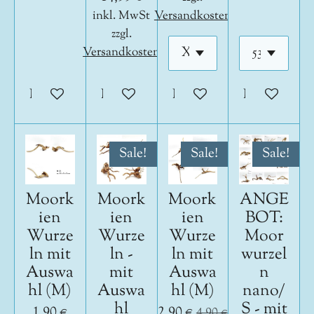
inkl. MwSt
Versandkosten
zzgl.
Versandkosten
In den Warenkorb
In den Warenkorb
In den Warenkorb
In den War
Sale!
Sale!
Sale!
Moork
Moork
Moork
ANGE
ien
ien
ien
BOT:
Wurze
Wurze
Wurze
Moor
ln mit
ln -
ln mit
wurzel
Auswa
mit
Auswa
n
hl (M)
Auswa
hl (M)
nano/
hl
S - mit
1,90 €
2,90 €
4,90 €