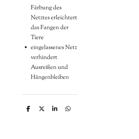
Färbung des
Netztes erleichtert
das Fangen der
Tiere
eingelassenes Netz
verhindert
Ausreißen und
Hängenbleiben
T
T
T
T
e
e
e
e
i
i
i
i
l
l
l
l
e
e
e
e