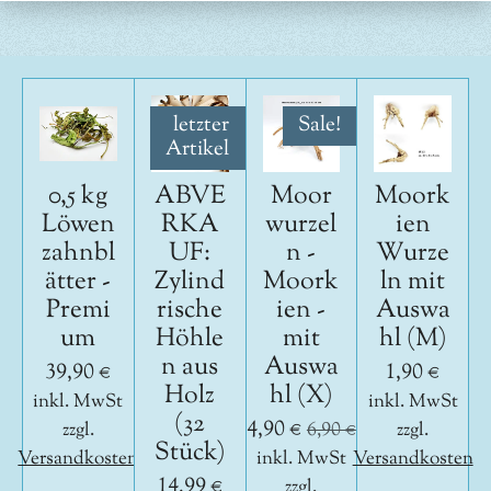
n
n
n
n
letzter
Sale!
Artikel
0,5 kg
ABVE
Moor
Moork
Löwen
RKA
wurzel
ien
zahnbl
UF:
n -
Wurze
ätter -
Zylind
Moork
ln mit
Premi
rische
ien -
Auswa
um
Höhle
mit
hl (M)
n aus
Auswa
39,90 €
1,90 €
Holz
hl (X)
inkl. MwSt
inkl. MwSt
(32
4,90 €
zzgl.
6,90 €
zzgl.
Stück)
Versandkosten
inkl. MwSt
Versandkosten
14,99 €
zzgl.