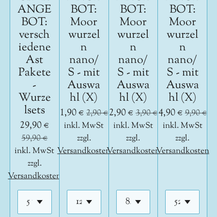
ANGE
BOT:
BOT:
BOT:
BOT:
Moor
Moor
Moor
versch
wurzel
wurzel
wurzel
iedene
n
n
n
Ast
nano/
nano/
nano/
Pakete
S - mit
S - mit
S - mit
-
Auswa
Auswa
Auswa
Wurze
hl (X)
hl (X)
hl (X)
lsets
1,90 €
2,90 €
4,90 €
2,90 €
3,90 €
9,90 €
29,90 €
inkl. MwSt
inkl. MwSt
inkl. MwSt
59,90 €
zzgl.
zzgl.
zzgl.
inkl. MwSt
Versandkosten
Versandkosten
Versandkosten
zzgl.
Versandkosten