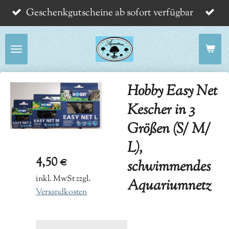
Geschenkgutscheine ab sofort verfügbar
Zum
Hauptinhalt
springen
Hobby Easy Net
Kescher in 3
Größen (S/ M/
L),
4,50 €
schwimmendes
inkl. MwSt zzgl.
Aquariumnetz
Versandkosten