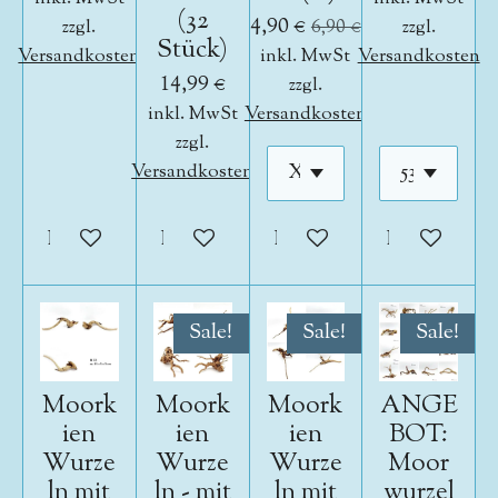
(32
4,90 €
zzgl.
6,90 €
zzgl.
Stück)
Versandkosten
inkl. MwSt
Versandkosten
14,99 €
zzgl.
inkl. MwSt
Versandkosten
zzgl.
Versandkosten
In den Warenkorb
In den Warenkorb
In den Warenkorb
In den War
Sale!
Sale!
Sale!
Moork
Moork
Moork
ANGE
ien
ien
ien
BOT:
Wurze
Wurze
Wurze
Moor
ln mit
ln - mit
ln mit
wurzel