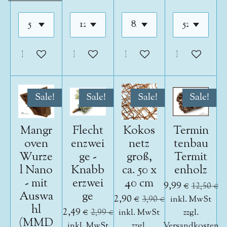
In den Warenkorb
In den Warenkorb
In den Warenkorb
In den War
Sale!
Sale!
Sale!
Sale!
Mangr
Flecht
Kokos
Termin
oven
enzwei
netz
tenbau
Wurze
ge -
groß,
Termit
l Nano
Knabb
ca. 50 x
enholz
- mit
erzwei
40 cm
9,99 €
12,50 €
Auswa
ge
2,90 €
3,90 €
inkl. MwSt
hl
2,49 €
2,99 €
inkl. MwSt
zzgl.
(MMD
inkl. MwSt
zzgl.
Versandkosten