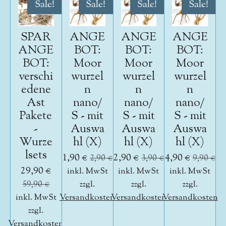
Sale!
Sale!
Sale!
Sale!
SPAR
ANGE
ANGE
ANGE
ANGE
BOT:
BOT:
BOT:
BOT:
Moor
Moor
Moor
verschi
wurzel
wurzel
wurzel
edene
n
n
n
Ast
nano/
nano/
nano/
Pakete
S - mit
S - mit
S - mit
-
Auswa
Auswa
Auswa
Wurze
hl (X)
hl (X)
hl (X)
lsets
1,90 €
2,90 €
4,90 €
2,90 €
3,90 €
9,90 €
29,90 €
inkl. MwSt
inkl. MwSt
inkl. MwSt
59,90 €
zzgl.
zzgl.
zzgl.
inkl. MwSt
Versandkosten
Versandkosten
Versandkosten
zzgl.
Versandkosten