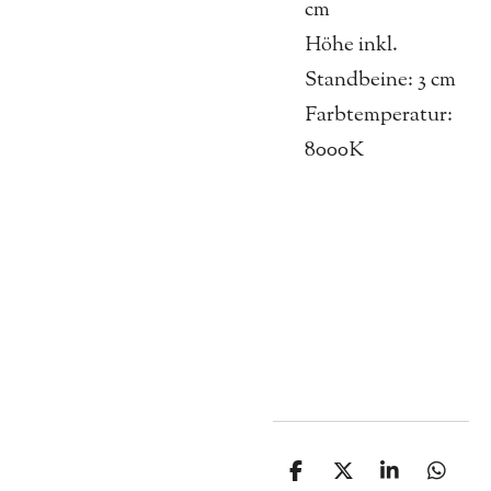
cm
Höhe inkl.
Standbeine: 3 cm
Farbtemperatur:
8000K
T
T
T
T