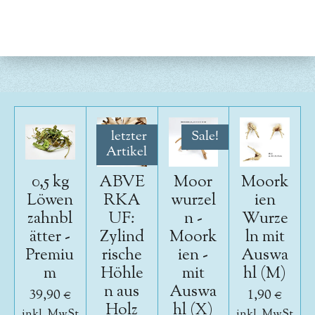
e
e
e
e
i
i
i
i
l
l
l
l
e
e
e
e
n
n
n
n
letzter
Sale!
Artikel
0,5 kg
ABVE
Moor
Moork
Löwen
RKA
wurzel
ien
zahnbl
UF:
n -
Wurze
ätter -
Zylind
Moork
ln mit
Premiu
rische
ien -
Auswa
m
Höhle
mit
hl (M)
n aus
Auswa
39,90 €
1,90 €
Holz
hl (X)
inkl. MwSt
inkl. MwSt