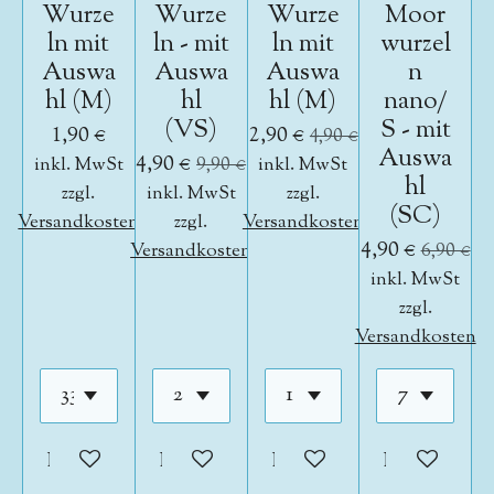
Wurze
Wurze
Wurze
Moor
ln mit
ln - mit
ln mit
wurzel
Auswa
Auswa
Auswa
n
hl (M)
hl
hl (M)
nano/
(VS)
S - mit
1,90 €
2,90 €
4,90 €
Auswa
4,90 €
inkl. MwSt
9,90 €
inkl. MwSt
hl
zzgl.
inkl. MwSt
zzgl.
(SC)
Versandkosten
zzgl.
Versandkosten
4,90 €
Versandkosten
6,90 €
inkl. MwSt
zzgl.
Versandkosten
In den Warenkorb
In den Warenkorb
In den Warenkorb
In den War