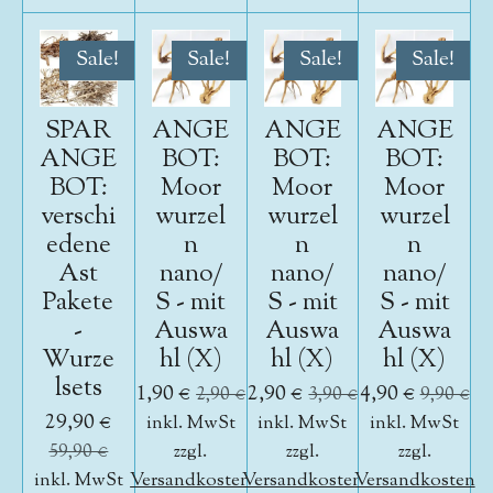
Sale!
Sale!
Sale!
Sale!
SPAR
ANGE
ANGE
ANGE
ANGE
BOT:
BOT:
BOT:
BOT:
Moor
Moor
Moor
verschi
wurzel
wurzel
wurzel
edene
n
n
n
Ast
nano/
nano/
nano/
Pakete
S - mit
S - mit
S - mit
-
Auswa
Auswa
Auswa
Wurze
hl (X)
hl (X)
hl (X)
lsets
1,90 €
2,90 €
4,90 €
2,90 €
3,90 €
9,90 €
29,90 €
inkl. MwSt
inkl. MwSt
inkl. MwSt
59,90 €
zzgl.
zzgl.
zzgl.
inkl. MwSt
Versandkosten
Versandkosten
Versandkosten