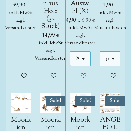
n aus
Auswa
39,90 €
1,90 €
Holz
hl (X)
inkl. MwSt
inkl. MwSt
(32
4,90 €
zzgl.
6,90 €
zzgl.
Stück)
Versandkosten
inkl. MwSt
Versandkosten
14,99 €
zzgl.
inkl. MwSt
Versandkosten
zzgl.
Versandkosten
In den Warenkorb
In den Warenkorb
In den Warenkorb
In den War
Sale!
Sale!
Sale!
Moork
Moork
Moork
ANGE
ien
ien
ien
BOT: