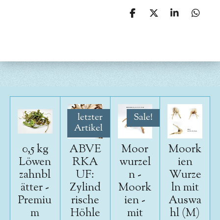
T
T
T
T
e
e
e
e
i
i
i
i
l
l
l
l
e
e
e
e
n
n
n
n
letzter
Sale!
Artikel
0,5 kg
ABVE
Moor
Moork
Löwen
RKA
wurzel
ien
zahnbl
UF:
n -
Wurze
ätter -
Zylind
Moork
ln mit
Premiu
rische
ien -
Auswa
m
Höhle
mit
hl (M)