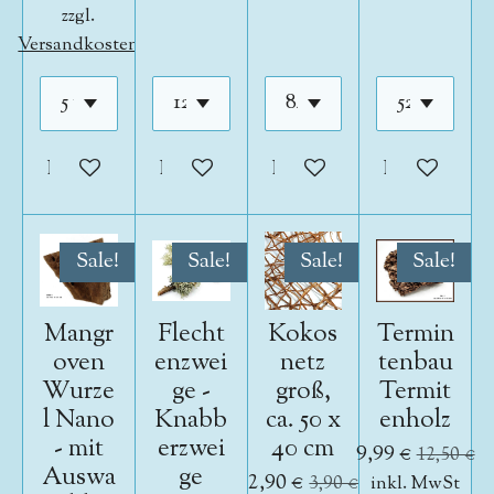
zzgl.
Versandkosten
In den Warenkorb
In den Warenkorb
In den Warenkorb
In den War
Sale!
Sale!
Sale!
Sale!
Mangr
Flecht
Kokos
Termin
oven
enzwei
netz
tenbau
Wurze
ge -
groß,
Termit
l Nano
Knabb
ca. 50 x
enholz
- mit
erzwei
40 cm
9,99 €
12,50 €
Auswa
ge
2,90 €
3,90 €
inkl. MwSt