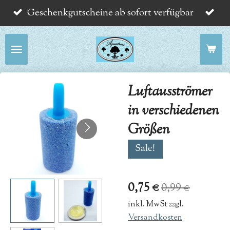
Geschenkgutscheine ab sofort verfügbar
Zum
Hauptinhalt
springen
Luftausströmer
in verschiedenen
Größen
Sale!
0,75 €
0,99 €
inkl. MwSt zzgl.
Versandkosten