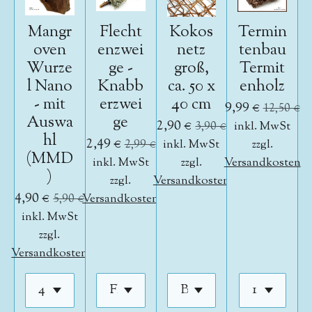
Mangr
Flecht
Kokos
Termin
oven
enzwei
netz
tenbau
Wurze
ge -
groß,
Termit
l Nano
Knabb
ca. 50 x
enholz
- mit
erzwei
40 cm
9,99 €
12,50 €
Auswa
ge
2,90 €
3,90 €
inkl. MwSt
hl
2,49 €
2,99 €
inkl. MwSt
zzgl.
(MMD
inkl. MwSt
zzgl.
Versandkosten
)
zzgl.
Versandkosten
4,90 €
5,90 €
Versandkosten
inkl. MwSt
zzgl.
Versandkosten