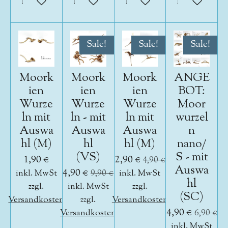
In den Warenkorb
In den Warenkorb
In den Warenkorb
In den War
Sale!
Sale!
Sale!
Moork
Moork
Moork
ANGE
ien
ien
ien
BOT:
Wurze
Wurze
Wurze
Moor
ln mit
ln - mit
ln mit
wurzel
Auswa
Auswa
Auswa
n
hl (M)
hl
hl (M)
nano/
(VS)
S - mit
1,90 €
2,90 €
4,90 €
Auswa
4,90 €
inkl. MwSt
9,90 €
inkl. MwSt
hl
zzgl.
inkl. MwSt
zzgl.
(SC)
Versandkosten
zzgl.
Versandkosten
4,90 €
Versandkosten
6,90 €
inkl. MwSt