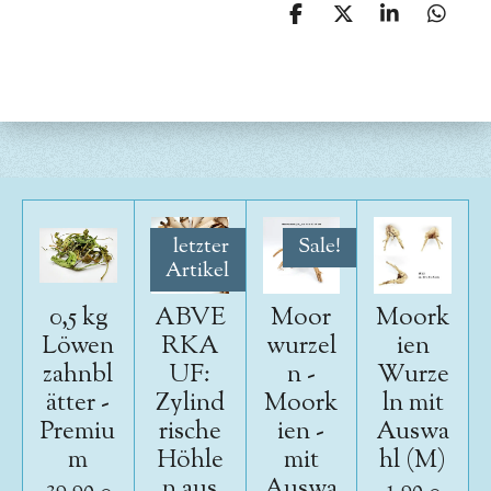
T
T
T
T
e
e
e
e
i
i
i
i
l
l
l
l
e
e
e
e
n
n
n
n
letzter
Sale!
Artikel
0,5 kg
ABVE
Moor
Moork
Löwen
RKA
wurzel
ien
zahnbl
UF:
n -
Wurze
ätter -
Zylind
Moork
ln mit
Premiu
rische
ien -
Auswa
m
Höhle
mit
hl (M)
n aus
Auswa