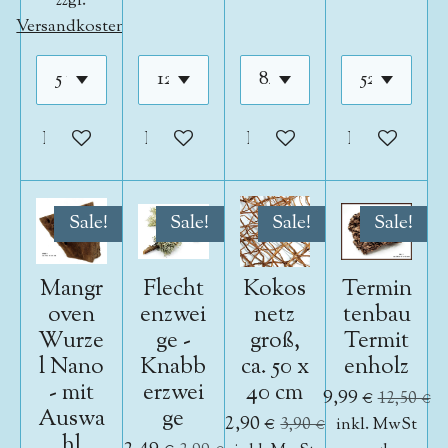
zzgl.
Versandkosten
In den Warenkorb
In den Warenkorb
In den Warenkorb
In den War
Sale!
Sale!
Sale!
Sale!
Mangr
Flecht
Kokos
Termin
oven
enzwei
netz
tenbau
Wurze
ge -
groß,
Termit
l Nano
Knabb
ca. 50 x
enholz
- mit
erzwei
40 cm
9,99 €
12,50 €
Auswa
ge
2,90 €
3,90 €
inkl. MwSt
hl