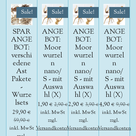
Sale!
Sale!
Sale!
Sale!
SPAR
ANGE
ANGE
ANGE
ANGE
BOT:
BOT:
BOT:
BOT:
Moor
Moor
Moor
verschi
wurzel
wurzel
wurzel
edene
n
n
n
Ast
nano/
nano/
nano/
Pakete
S - mit
S - mit
S - mit
-
Auswa
Auswa
Auswa
Wurze
hl (X)
hl (X)
hl (X)
lsets
1,90 €
2,90 €
4,90 €
2,90 €
3,90 €
9,90 €
29,90 €
inkl. MwSt
inkl. MwSt
inkl. MwSt
59,90 €
zzgl.
zzgl.
zzgl.
inkl. MwSt
Versandkosten
Versandkosten
Versandkosten