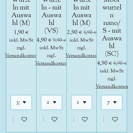
Wurze
Wurze
Wurze
Moor
ln mit
ln - mit
ln mit
wurzel
Auswa
Auswa
Auswa
n
hl (M)
hl
hl (M)
nano/
(VS)
S - mit
1,90 €
2,90 €
4,90 €
Auswa
4,90 €
inkl. MwSt
9,90 €
inkl. MwSt
hl
zzgl.
inkl. MwSt
zzgl.
(SC)
Versandkosten
zzgl.
Versandkosten
4,90 €
Versandkosten
6,90 €
inkl. MwSt
zzgl.
Versandkosten
In den Warenkorb
In den Warenkorb
In den Warenkorb
In den War