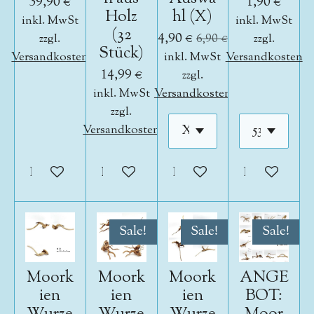
39,90 €
1,90 €
Holz
hl (X)
inkl. MwSt
inkl. MwSt
(32
4,90 €
zzgl.
6,90 €
zzgl.
Stück)
Versandkosten
inkl. MwSt
Versandkosten
14,99 €
zzgl.
inkl. MwSt
Versandkosten
zzgl.
Versandkosten
In den Warenkorb
In den Warenkorb
In den Warenkorb
In den War
Sale!
Sale!
Sale!
Moork
Moork
Moork
ANGE
ien
ien
ien
BOT: