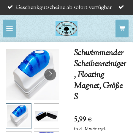
Geschenkgutscheine ab sofort verfügbar
Zum
Hauptinhalt
springen
Schwimmender
Scheibenreiniger
, Floating
Magnet, Größe
S
5,99 €
inkl. MwSt zzgl.