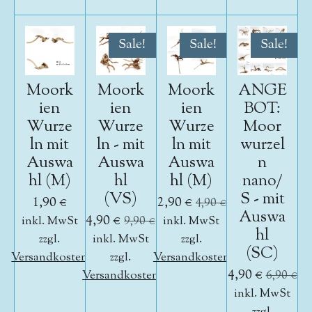
Sale!
Sale!
Sale!
Moork
Moork
Moork
ANGE
ien
ien
ien
BOT:
Wurze
Wurze
Wurze
Moor
ln mit
ln - mit
ln mit
wurzel
Auswa
Auswa
Auswa
n
hl (M)
hl
hl (M)
nano/
(VS)
S - mit
1,90 €
2,90 €
4,90 €
Auswa
4,90 €
inkl. MwSt
9,90 €
inkl. MwSt
hl
zzgl.
inkl. MwSt
zzgl.
(SC)
Versandkosten
zzgl.
Versandkosten
4,90 €
Versandkosten
6,90 €
inkl. MwSt
zzgl.