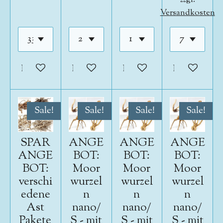
Versandkosten
In den Warenkorb
In den Warenkorb
In den Warenkorb
In den War
Sale!
Sale!
Sale!
Sale!
SPAR
ANGE
ANGE
ANGE
ANGE
BOT:
BOT:
BOT:
BOT:
Moor
Moor
Moor
verschi
wurzel
wurzel
wurzel
edene
n
n
n
Ast
nano/
nano/
nano/
Pakete
S - mit
S - mit
S - mit