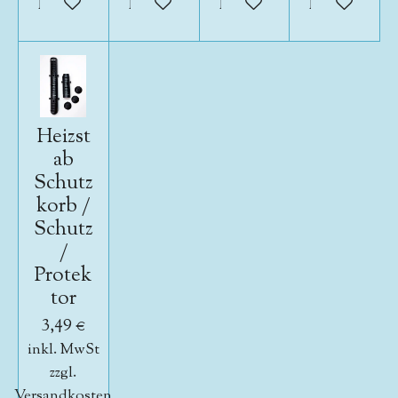
In den Warenkorb
In den Warenkorb
In den Warenkorb
In den War
Heizst
ab
Schutz
korb /
Schutz
/
Protek
tor
3,49 €
inkl. MwSt
zzgl.
Versandkosten