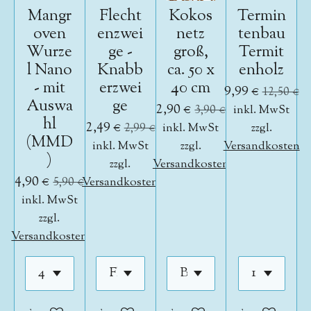
Mangr
Flecht
Kokos
Termin
oven
enzwei
netz
tenbau
Wurze
ge -
groß,
Termit
l Nano
Knabb
ca. 50 x
enholz
- mit
erzwei
40 cm
9,99 €
12,50 €
Auswa
ge
2,90 €
3,90 €
inkl. MwSt
hl
2,49 €
2,99 €
inkl. MwSt
zzgl.
(MMD
inkl. MwSt
zzgl.
Versandkosten
)
zzgl.
Versandkosten
4,90 €
5,90 €
Versandkosten
inkl. MwSt
zzgl.
Versandkosten