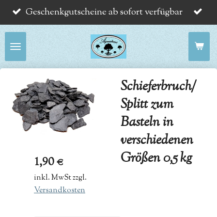
Geschenkgutscheine ab sofort verfügbar
Zum
Hauptinhalt
springen
Schieferbruch/
Splitt zum
Basteln in
verschiedenen
Größen 0,5 kg
1,90 €
inkl. MwSt zzgl.
Versandkosten