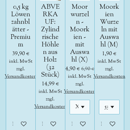
0,5 kg
ABVE
Moor
Moork
Löwen
RKA
wurzel
ien
zahnbl
UF:
n -
Wurze
ätter -
Zylind
Moork
ln mit
Premiu
rische
ien -
Auswa
m
Höhle
mit
hl (M)
n aus
Auswa
39,90 €
1,90 €
Holz
hl (X)
inkl. MwSt
inkl. MwSt
(32
4,90 €
zzgl.
6,90 €
zzgl.
Stück)
Versandkosten
inkl. MwSt
Versandkosten
14,99 €
zzgl.
inkl. MwSt
Versandkosten
zzgl.
Versandkosten
In den Warenkorb
In den Warenkorb
In den Warenkorb
In den War