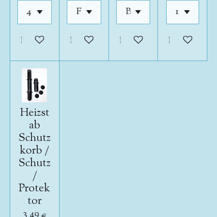
In den Warenkorb
In den Warenkorb
In den Warenkorb
In den War
Heizst
ab
Schutz
korb /
Schutz
/
Protek
tor
3,49 €