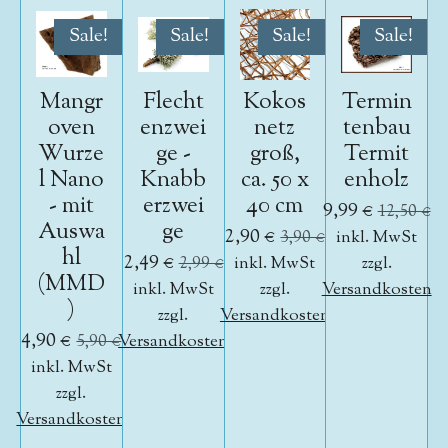
Sale!
Sale!
Sale!
Sale!
Mangr
Flecht
Kokos
Termin
oven
enzwei
netz
tenbau
Wurze
ge -
groß,
Termit
l Nano
Knabb
ca. 50 x
enholz
- mit
erzwei
40 cm
9,99 €
12,50 €
Auswa
ge
2,90 €
3,90 €
inkl. MwSt
hl
2,49 €
2,99 €
inkl. MwSt
zzgl.
(MMD
inkl. MwSt
zzgl.
Versandkosten
)
zzgl.
Versandkosten
4,90 €
5,90 €
Versandkosten
inkl. MwSt
zzgl.
Versandkosten