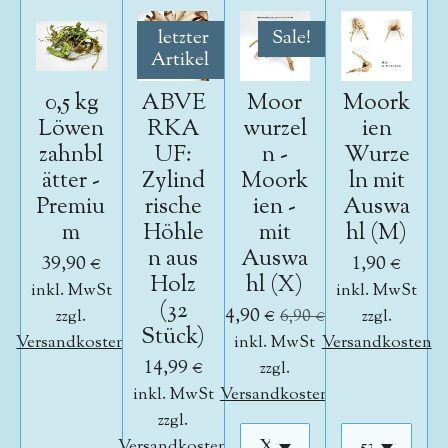
letzter
Sale!
Artikel
0,5 kg
ABVE
Moor
Moork
Löwen
RKA
wurzel
ien
zahnbl
UF:
n -
Wurze
ätter -
Zylind
Moork
ln mit
Premiu
rische
ien -
Auswa
m
Höhle
mit
hl (M)
n aus
Auswa
39,90 €
1,90 €
Holz
hl (X)
inkl. MwSt
inkl. MwSt
(32
4,90 €
zzgl.
6,90 €
zzgl.
Stück)
Versandkosten
inkl. MwSt
Versandkosten
14,99 €
zzgl.
inkl. MwSt
Versandkosten
zzgl.
Versandkosten