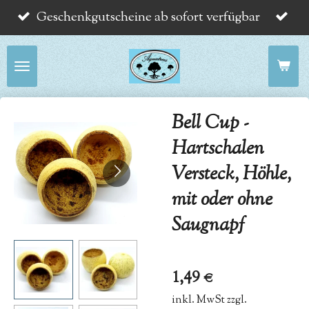
Geschenkgutscheine ab sofort verfügbar
Zum
Hauptinhalt
springen
Bell Cup -
Hartschalen
Versteck, Höhle,
mit oder ohne
Saugnapf
1,49 €
inkl. MwSt zzgl.