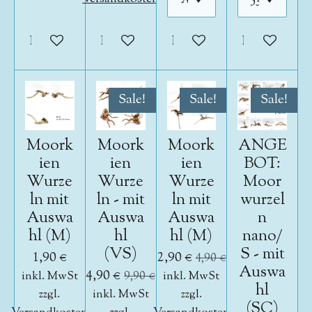
In den Warenkorb
In den Warenkorb
In den Warenkorb
In den War
Sale!
Sale!
Sale!
Moork
Moork
Moork
ANGE
ien
ien
ien
BOT:
Wurze
Wurze
Wurze
Moor
ln mit
ln - mit
ln mit
wurzel
Auswa
Auswa
Auswa
n
hl (M)
hl
hl (M)
nano/
(VS)
S - mit
1,90 €
2,90 €
4,90 €
Auswa
4,90 €
inkl. MwSt
9,90 €
inkl. MwSt
hl
zzgl.
inkl. MwSt
zzgl.
(SC)