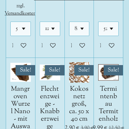
zzgl.
Versandkosten
In den Warenkorb
In den Warenkorb
In den Warenkorb
In den War
Sale!
Sale!
Sale!
Sale!
Mangr
Flecht
Kokos
Termi
oven
enzwei
netz
ntenb
Wurze
ge -
groß,
au
l Nano
Knabb
ca. 50 x
Termit
- mit
erzwei
40 cm
enholz
Auswa
ge
2,90 €
9,99 €
3,90 €
12,50 €