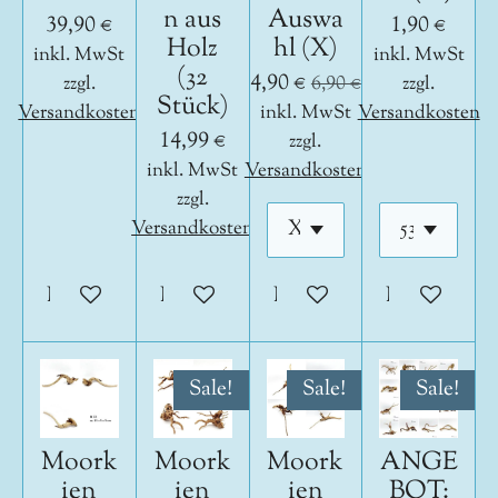
n aus
Auswa
39,90 €
1,90 €
Holz
hl (X)
inkl. MwSt
inkl. MwSt
(32
4,90 €
zzgl.
6,90 €
zzgl.
Stück)
Versandkosten
inkl. MwSt
Versandkosten
14,99 €
zzgl.
inkl. MwSt
Versandkosten
zzgl.
Versandkosten
In den Warenkorb
In den Warenkorb
In den Warenkorb
In den War
Sale!
Sale!
Sale!
Moork
Moork
Moork
ANGE
ien
ien
ien
BOT: