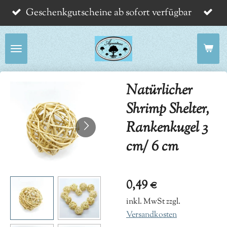
Geschenkgutscheine ab sofort verfügbar
Zum
Hauptinhalt
springen
Natürlicher
Shrimp Shelter,
Rankenkugel 3
cm/ 6 cm
0,49 €
inkl. MwSt zzgl.
Versandkosten