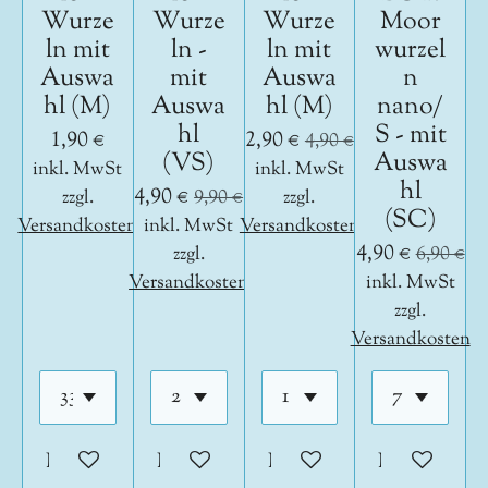
Wurze
Wurze
Wurze
Moor
ln mit
ln -
ln mit
wurzel
Auswa
mit
Auswa
n
hl (M)
Auswa
hl (M)
nano/
hl
S - mit
1,90 €
2,90 €
4,90 €
(VS)
Auswa
inkl. MwSt
inkl. MwSt
hl
4,90 €
zzgl.
9,90 €
zzgl.
(SC)
Versandkosten
inkl. MwSt
Versandkosten
4,90 €
zzgl.
6,90 €
Versandkosten
inkl. MwSt
zzgl.
Versandkosten
In den Warenkorb
In den Warenkorb
In den Warenkorb
In den War