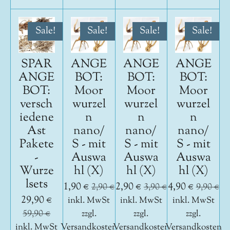
Sale!
Sale!
Sale!
Sale!
SPAR
ANGE
ANGE
ANGE
ANGE
BOT:
BOT:
BOT:
BOT:
Moor
Moor
Moor
versch
wurzel
wurzel
wurzel
iedene
n
n
n
Ast
nano/
nano/
nano/
Pakete
S - mit
S - mit
S - mit
-
Auswa
Auswa
Auswa
Wurze
hl (X)
hl (X)
hl (X)
lsets
1,90 €
2,90 €
4,90 €
2,90 €
3,90 €
9,90 €
29,90 €
inkl. MwSt
inkl. MwSt
inkl. MwSt
59,90 €
zzgl.
zzgl.
zzgl.
inkl. MwSt
Versandkosten
Versandkosten
Versandkosten