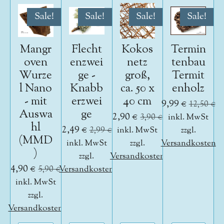
Sale!
Sale!
Sale!
Sale!
Mangr
Flecht
Kokos
Termin
oven
enzwei
netz
tenbau
Wurze
ge -
groß,
Termit
l Nano
Knabb
ca. 50 x
enholz
- mit
erzwei
40 cm
9,99 €
12,50 €
Auswa
ge
2,90 €
3,90 €
inkl. MwSt
hl
2,49 €
2,99 €
inkl. MwSt
zzgl.
(MMD
inkl. MwSt
zzgl.
Versandkosten
)
zzgl.
Versandkosten
4,90 €
5,90 €
Versandkosten
inkl. MwSt
zzgl.
Versandkosten