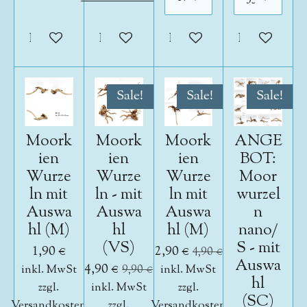
In den Warenkorb
In den Warenkorb
In den Warenkorb
In den War
Sale!
Sale!
Sale!
Moork
Moork
Moork
ANGE
ien
ien
ien
BOT:
Wurze
Wurze
Wurze
Moor
ln mit
ln - mit
ln mit
wurzel
Auswa
Auswa
Auswa
n
hl (M)
hl
hl (M)
nano/
(VS)
S - mit
1,90 €
2,90 €
4,90 €
Auswa
4,90 €
inkl. MwSt
9,90 €
inkl. MwSt
hl
zzgl.
inkl. MwSt
zzgl.
(SC)
Versandkosten
zzgl.
Versandkosten