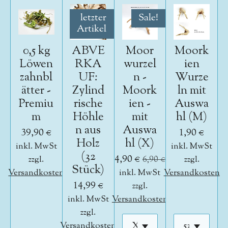
letzter
Sale!
Artikel
0,5 kg
ABVE
Moor
Moork
Löwen
RKA
wurzel
ien
zahnbl
UF:
n -
Wurze
ätter -
Zylind
Moork
ln mit
Premiu
rische
ien -
Auswa
m
Höhle
mit
hl (M)
n aus
Auswa
39,90 €
1,90 €
Holz
hl (X)
inkl. MwSt
inkl. MwSt
(32
4,90 €
zzgl.
6,90 €
zzgl.
Stück)
Versandkosten
inkl. MwSt
Versandkosten
14,99 €
zzgl.
inkl. MwSt
Versandkosten
zzgl.
Versandkosten