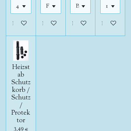
In den Warenkorb
In den Warenkorb
In den Warenkorb
In den War
Heizst
ab
Schutz
korb /
Schutz
/
Protek
tor
3,49 €