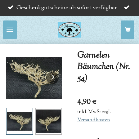
Geschenkgutscheine ab sofort verfügbar
Zum
Hauptinhalt
springen
Garnelen
Bäumchen (Nr.
54)
4,90 €
inkl. MwSt zzgl.
Versandkosten