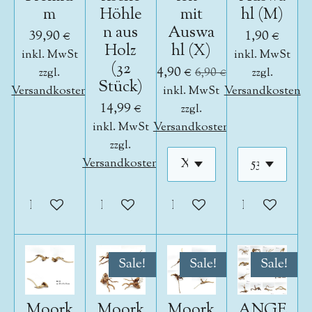
m
Höhle
mit
hl (M)
n aus
Auswa
39,90 €
1,90 €
Holz
hl (X)
inkl. MwSt
inkl. MwSt
(32
4,90 €
zzgl.
6,90 €
zzgl.
Stück)
Versandkosten
inkl. MwSt
Versandkosten
14,99 €
zzgl.
inkl. MwSt
Versandkosten
zzgl.
Versandkosten
In den Warenkorb
In den Warenkorb
In den Warenkorb
In den War
Sale!
Sale!
Sale!
Moork
Moork
Moork
ANGE