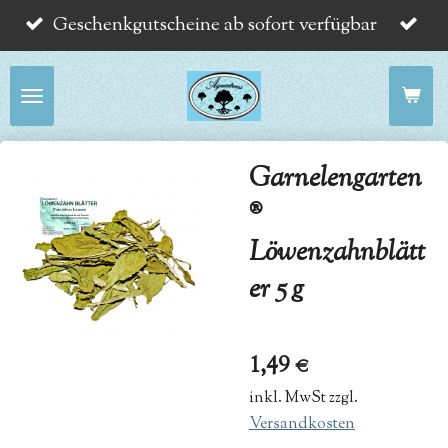
Geschenkgutscheine ab sofort verfügbar
Zum
Hauptinhalt
springen
Garnelengarten
®
Löwenzahnblätt
er 5 g
1,49 €
inkl. MwSt zzgl.
Versandkosten