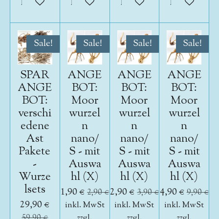
In den Warenkorb
In den Warenkorb
In den Warenkorb
In den War
Sale!
Sale!
Sale!
Sale!
SPAR
ANGE
ANGE
ANGE
ANGE
BOT:
BOT:
BOT:
BOT:
Moor
Moor
Moor
verschi
wurzel
wurzel
wurzel
edene
n
n
n
Ast
nano/
nano/
nano/
Pakete
S - mit
S - mit
S - mit
-
Auswa
Auswa
Auswa
Wurze
hl (X)
hl (X)
hl (X)
lsets
1,90 €
2,90 €
4,90 €
2,90 €
3,90 €
9,90 €
29,90 €
inkl. MwSt
inkl. MwSt
inkl. MwSt
59,90 €
zzgl.
zzgl.
zzgl.