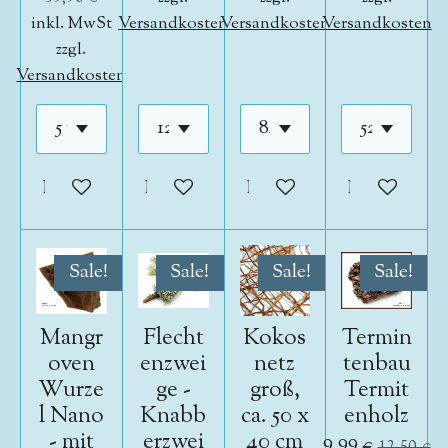
inkl. MwSt
Versandkosten
Versandkosten
Versandkosten
zzgl.
Versandkosten
In den Warenkorb
In den Warenkorb
In den Warenkorb
In den War
Sale!
Sale!
Sale!
Sale!
Mangr
Flecht
Kokos
Termin
oven
enzwei
netz
tenbau
Wurze
ge -
groß,
Termit
l Nano
Knabb
ca. 50 x
enholz
- mit
erzwei
40 cm
9,99 €
12,50 €