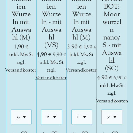
ien
ien
ien
BOT:
Wurze
Wurze
Wurze
Moor
ln mit
ln - mit
ln mit
wurzel
Auswa
Auswa
Auswa
n
hl (M)
hl
hl (M)
nano/
(VS)
S - mit
1,90 €
2,90 €
4,90 €
Auswa
4,90 €
inkl. MwSt
9,90 €
inkl. MwSt
hl
zzgl.
inkl. MwSt
zzgl.
(SC)
Versandkosten
zzgl.
Versandkosten
4,90 €
Versandkosten
6,90 €
inkl. MwSt
zzgl.
Versandkosten