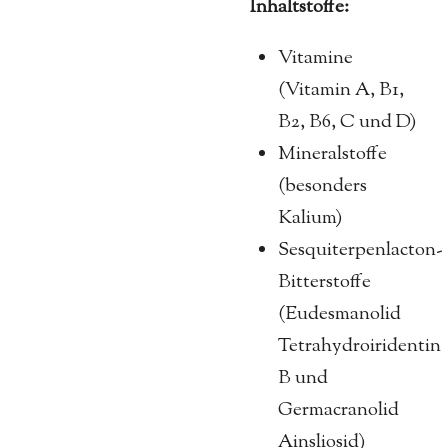
Inhaltstoffe:
Vitamine
(Vitamin A, B1,
B2, B6, C und D)
Mineralstoffe
(besonders
Kalium)
Sesquiterpenlacton-
Bitterstoffe
(Eudesmanolid
Tetrahydroiridentin
B und
Germacranolid
Ainsliosid)