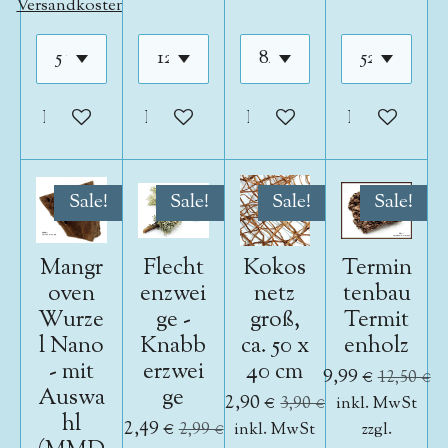
Versandkosten
In den Warenkorb
In den Warenkorb
In den Warenkorb
In den War
Sale!
Sale!
Sale!
Sale!
Mangr
Flecht
Kokos
Termin
oven
enzwei
netz
tenbau
Wurze
ge -
groß,
Termit
l Nano
Knabb
ca. 50 x
enholz
- mit
erzwei
40 cm
9,99 €
12,50 €
Auswa
ge
2,90 €
3,90 €
inkl. MwSt
hl
2,49 €
2,99 €
inkl. MwSt
zzgl.