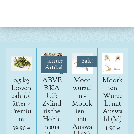
e
e
e
e
i
i
i
i
l
l
l
l
e
e
e
e
n
n
n
n
letzter
Sale!
Artikel
0,5 kg
ABVE
Moor
Moork
Löwen
RKA
wurzel
ien
zahnbl
UF:
n -
Wurze
ätter -
Zylind
Moork
ln mit
Premiu
rische
ien -
Auswa
m
Höhle
mit
hl (M)
n aus
Auswa
39,90 €
1,90 €