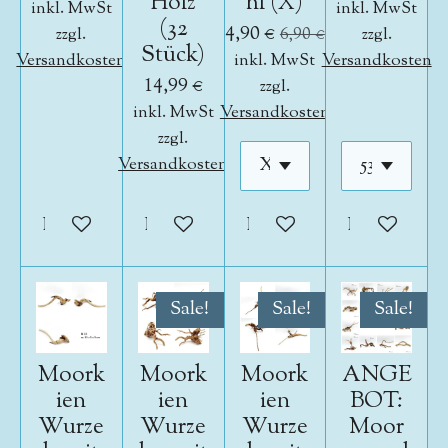
Holz
hl (X)
inkl. MwSt
inkl. MwSt
(32
4,90 €
zzgl.
6,90 €
zzgl.
Stück)
Versandkosten
inkl. MwSt
Versandkosten
14,99 €
zzgl.
inkl. MwSt
Versandkosten
zzgl.
Versandkosten
In den Warenkorb
In den Warenkorb
In den Warenkorb
In den War
Sale!
Sale!
Sale!
Moork
Moork
Moork
ANGE
ien
ien
ien
BOT:
Wurze
Wurze
Wurze
Moor