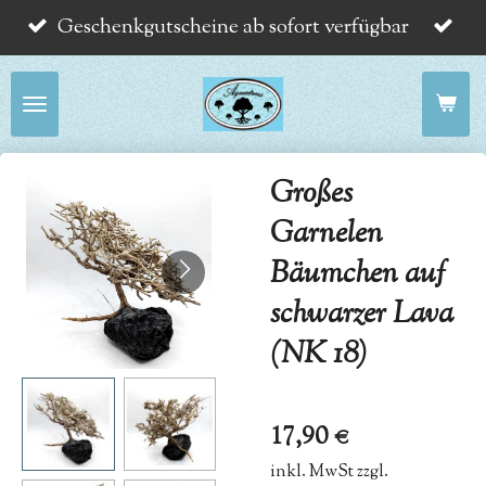
Geschenkgutscheine ab sofort verfügbar
Zum
Hauptinhalt
springen
Großes
Garnelen
Bäumchen auf
schwarzer Lava
(NK 18)
17,90 €
inkl. MwSt zzgl.