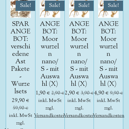
Sale!
Sale!
Sale!
Sale!
SPAR
ANGE
ANGE
ANGE
ANGE
BOT:
BOT:
BOT:
BOT:
Moor
Moor
Moor
verschi
wurzel
wurzel
wurzel
edene
n
n
n
Ast
nano/
nano/
nano/
Pakete
S - mit
S - mit
S - mit
-
Auswa
Auswa
Auswa
Wurze
hl (X)
hl (X)
hl (X)
lsets
1,90 €
2,90 €
4,90 €
2,90 €
3,90 €
9,90 €
29,90 €
inkl. MwSt
inkl. MwSt
inkl. MwSt
59,90 €
zzgl.
zzgl.
zzgl.
inkl. MwSt
Versandkosten
Versandkosten
Versandkosten
zzgl.