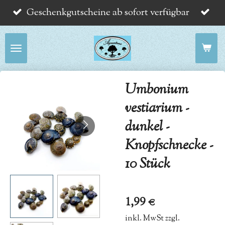
Geschenkgutscheine ab sofort verfügbar
Zum
Hauptinhalt
springen
Umbonium
vestiarium -
dunkel -
Knopfschnecke -
10 Stück
1,99 €
inkl. MwSt zzgl.