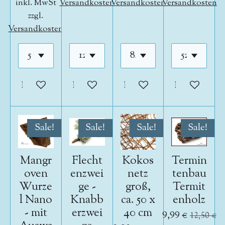
inkl. MwSt
Versandkosten
Versandkosten
Versandkosten
zzgl.
Versandkosten
In den Warenkorb
In den Warenkorb
In den Warenkorb
In den War
Sale!
Sale!
Sale!
Sale!
Mangr
Flecht
Kokos
Termin
oven
enzwei
netz
tenbau
Wurze
ge -
groß,
Termit
l Nano
Knabb
ca. 50 x
enholz
- mit
erzwei
40 cm
9,99 €
12,50 €