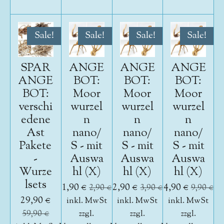
Sale!
Sale!
Sale!
Sale!
SPAR
ANGE
ANGE
ANGE
ANGE
BOT:
BOT:
BOT:
BOT:
Moor
Moor
Moor
verschi
wurzel
wurzel
wurzel
edene
n
n
n
Ast
nano/
nano/
nano/
Pakete
S - mit
S - mit
S - mit
-
Auswa
Auswa
Auswa
Wurze
hl (X)
hl (X)
hl (X)
lsets
1,90 €
2,90 €
4,90 €
2,90 €
3,90 €
9,90 €
29,90 €
inkl. MwSt
inkl. MwSt
inkl. MwSt
59,90 €
zzgl.
zzgl.
zzgl.