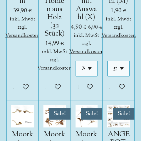
m
Höhle
mit
hl (M)
n aus
Auswa
39,90 €
1,90 €
Holz
hl (X)
inkl. MwSt
inkl. MwSt
(32
4,90 €
zzgl.
6,90 €
zzgl.
Stück)
Versandkosten
inkl. MwSt
Versandkosten
14,99 €
zzgl.
inkl. MwSt
Versandkosten
zzgl.
Versandkosten
In den Warenkorb
In den Warenkorb
In den Warenkorb
In den War
Sale!
Sale!
Sale!
Moork
Moork
Moork
ANGE