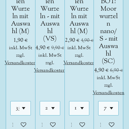
ien
ien
ien
BOT:
Wurze
Wurze
Wurze
Moor
ln mit
ln - mit
ln mit
wurzel
Auswa
Auswa
Auswa
n
hl (M)
hl
hl (M)
nano/
(VS)
S - mit
1,90 €
2,90 €
4,90 €
Auswa
4,90 €
inkl. MwSt
9,90 €
inkl. MwSt
hl
zzgl.
inkl. MwSt
zzgl.
(SC)
Versandkosten
zzgl.
Versandkosten
4,90 €
Versandkosten
6,90 €
inkl. MwSt
zzgl.
Versandkosten
In den Warenkorb
In den Warenkorb
In den Warenkorb
In den War