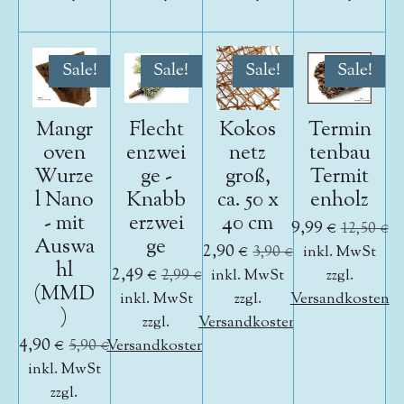
Sale!
Sale!
Sale!
Sale!
Mangr
Flecht
Kokos
Termin
oven
enzwei
netz
tenbau
Wurze
ge -
groß,
Termit
l Nano
Knabb
ca. 50 x
enholz
- mit
erzwei
40 cm
9,99 €
12,50 €
Auswa
ge
2,90 €
3,90 €
inkl. MwSt
hl
2,49 €
2,99 €
inkl. MwSt
zzgl.
(MMD
inkl. MwSt
zzgl.
Versandkosten
)
zzgl.
Versandkosten
4,90 €
5,90 €
Versandkosten
inkl. MwSt
zzgl.