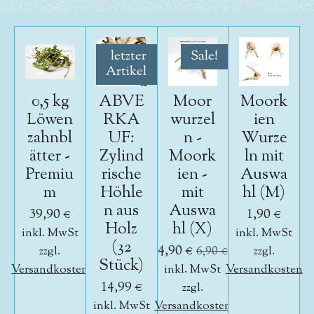
letzter
Sale!
Artikel
0,5 kg
ABVE
Moor
Moork
Löwen
RKA
wurzel
ien
zahnbl
UF:
n -
Wurze
ätter -
Zylind
Moork
ln mit
Premiu
rische
ien -
Auswa
m
Höhle
mit
hl (M)
n aus
Auswa
39,90 €
1,90 €
Holz
hl (X)
inkl. MwSt
inkl. MwSt
(32
4,90 €
zzgl.
6,90 €
zzgl.
Stück)
Versandkosten
inkl. MwSt
Versandkosten
14,99 €
zzgl.
inkl. MwSt
Versandkosten