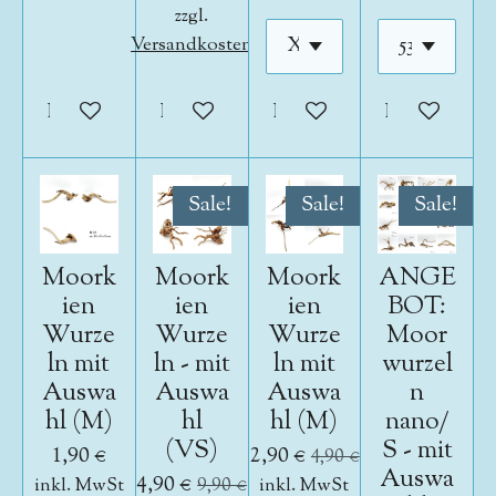
zzgl.
Versandkosten
In den Warenkorb
In den Warenkorb
In den Warenkorb
In den War
Sale!
Sale!
Sale!
Moork
Moork
Moork
ANGE
ien
ien
ien
BOT:
Wurze
Wurze
Wurze
Moor
ln mit
ln - mit
ln mit
wurzel
Auswa
Auswa
Auswa
n
hl (M)
hl
hl (M)
nano/
(VS)
S - mit
1,90 €
2,90 €
4,90 €
Auswa
4,90 €
inkl. MwSt
9,90 €
inkl. MwSt