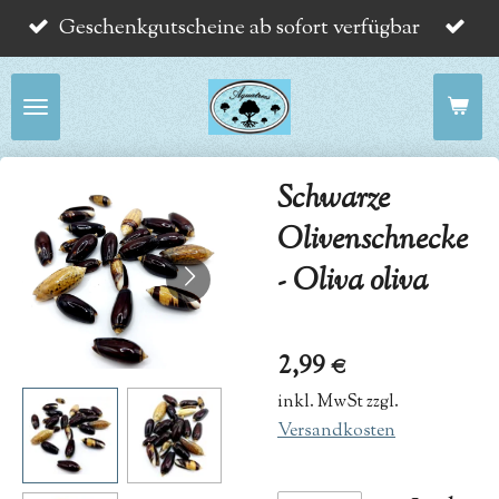
Geschenkgutscheine ab sofort verfügbar
Zum
Hauptinhalt
springen
Schwarze
Olivenschnecke
- Oliva oliva
2,99 €
inkl. MwSt zzgl.
Versandkosten