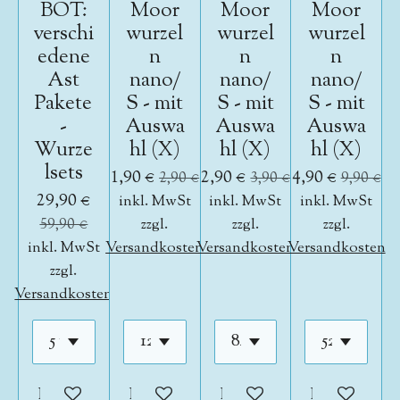
BOT:
Moor
Moor
Moor
verschi
wurzel
wurzel
wurzel
edene
n
n
n
Ast
nano/
nano/
nano/
Pakete
S - mit
S - mit
S - mit
-
Auswa
Auswa
Auswa
Wurze
hl (X)
hl (X)
hl (X)
lsets
1,90 €
2,90 €
4,90 €
2,90 €
3,90 €
9,90 €
29,90 €
inkl. MwSt
inkl. MwSt
inkl. MwSt
59,90 €
zzgl.
zzgl.
zzgl.
inkl. MwSt
Versandkosten
Versandkosten
Versandkosten
zzgl.
Versandkosten
In den Warenkorb
In den Warenkorb
In den Warenkorb
In den War