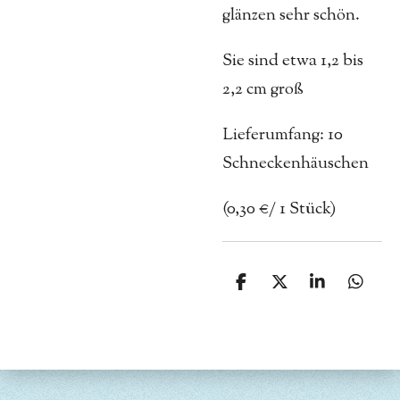
glänzen sehr schön.
Sie sind etwa 1,2 bis
2,2 cm groß
Lieferumfang: 10
Schneckenhäuschen
(0,30 €/ 1 Stück)
T
T
T
T
e
e
e
e
i
i
i
i
l
l
l
l
e
e
e
e
n
n
n
n