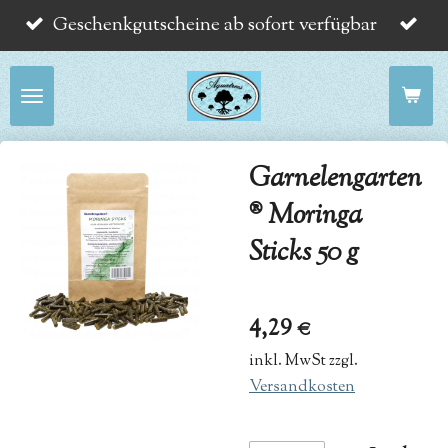
Geschenkgutscheine ab sofort verfügbar
Zum
Hauptinhalt
springen
Garnelengarten
® Moringa
Sticks 50 g
4,29 €
inkl. MwSt zzgl.
Versandkosten