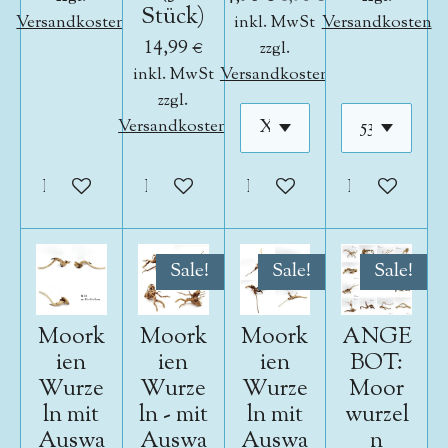
Stück)
Versandkosten
inkl. MwSt
Versandkosten
14,99 €
zzgl.
inkl. MwSt
Versandkosten
zzgl.
Versandkosten
In den Warenkorb
In den Warenkorb
In den Warenkorb
In den War
Sale!
Sale!
Sale!
Moork
Moork
Moork
ANGE
ien
ien
ien
BOT:
Wurze
Wurze
Wurze
Moor
ln mit
ln - mit
ln mit
wurzel
Auswa
Auswa
Auswa
n