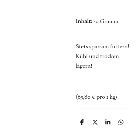
Inhalt:
50 Gramm
Stets sparsam füttern!
Kühl und trocken
lagern!
(
85,80 € pro 1 kg)
T
T
T
T
e
e
e
e
i
i
i
i