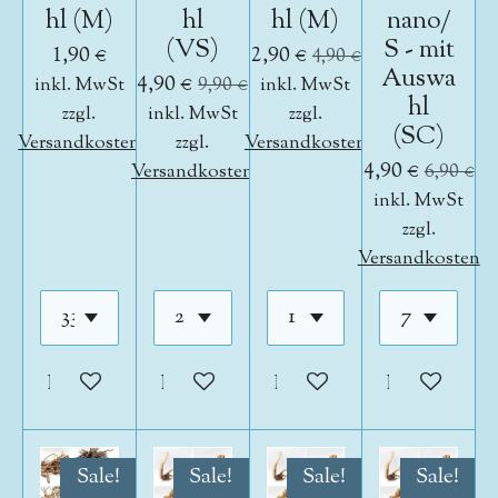
hl (M)
hl
hl (M)
nano/
(VS)
S - mit
1,90 €
2,90 €
4,90 €
Auswa
4,90 €
inkl. MwSt
9,90 €
inkl. MwSt
hl
zzgl.
inkl. MwSt
zzgl.
(SC)
Versandkosten
zzgl.
Versandkosten
4,90 €
Versandkosten
6,90 €
inkl. MwSt
zzgl.
Versandkosten
In den Warenkorb
In den Warenkorb
In den Warenkorb
In den War
Sale!
Sale!
Sale!
Sale!