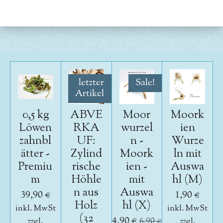
l
l
l
l
e
e
e
e
n
n
n
n
letzter
Sale!
Artikel
0,5 kg
ABVE
Moor
Moork
Löwen
RKA
wurzel
ien
zahnbl
UF:
n -
Wurze
ätter -
Zylind
Moork
ln mit
Premiu
rische
ien -
Auswa
m
Höhle
mit
hl (M)
n aus
Auswa
39,90 €
1,90 €
Holz
hl (X)
inkl. MwSt
inkl. MwSt
(32
4,90 €
zzgl.
6,90 €
zzgl.