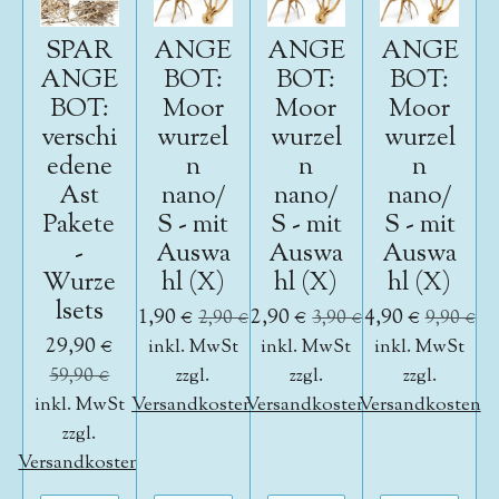
SPAR
ANGE
ANGE
ANGE
ANGE
BOT:
BOT:
BOT:
BOT:
Moor
Moor
Moor
verschi
wurzel
wurzel
wurzel
edene
n
n
n
Ast
nano/
nano/
nano/
Pakete
S - mit
S - mit
S - mit
-
Auswa
Auswa
Auswa
Wurze
hl (X)
hl (X)
hl (X)
lsets
1,90 €
2,90 €
4,90 €
2,90 €
3,90 €
9,90 €
29,90 €
inkl. MwSt
inkl. MwSt
inkl. MwSt
59,90 €
zzgl.
zzgl.
zzgl.
inkl. MwSt
Versandkosten
Versandkosten
Versandkosten
zzgl.
Versandkosten