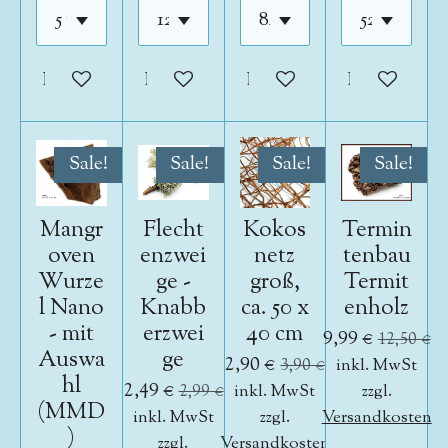
In den Warenkorb
In den Warenkorb
In den Warenkorb
In den War
Sale!
Sale!
Sale!
Sale!
Mangr
Flecht
Kokos
Termin
oven
enzwei
netz
tenbau
Wurze
ge -
groß,
Termit
l Nano
Knabb
ca. 50 x
enholz
- mit
erzwei
40 cm
9,99 €
12,50 €
Auswa
ge
2,90 €
3,90 €
inkl. MwSt
hl
2,49 €
2,99 €
inkl. MwSt
zzgl.
(MMD
inkl. MwSt
zzgl.
Versandkosten
)
zzgl.
Versandkosten